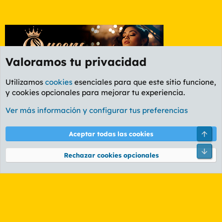
Valoramos tu privacidad
Utilizamos
cookies
esenciales para que este sitio funcione,
y cookies opcionales para mejorar tu experiencia.
León
Ver más información y configurar tus preferencias
Cookies
PL OLDSTYLE AMARILLO
Cambiar fuente
Español (ES)
Arri
Aceptar todas las cookies
Contáctanos
Términos y reglas
Política de privacidad
Ayuda
R
Pie
S
Rechazar cookies opcionales
S
®
Community platform by XenForo
© 2010-2026 XenForo Ltd.