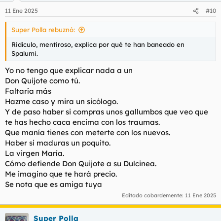
n
11 Ene 2025
#10
e
s
Super Polla rebuznó:
:
Ridículo, mentiroso, explica por qué te han baneado en
Spalumi.
Yo no tengo que explicar nada a un
Don Quijote como tú.
Faltaría más
Hazme caso y mira un sicólogo.
Y de paso haber si compras unos gallumbos que veo que
te has hecho caca encima con los traumas.
Que manía tienes con meterte con los nuevos.
Haber si maduras un poquito.
La virgen María.
Cómo defiende Don Quijote a su Dulcinea.
Me imagino que te hará precio.
Se nota que es amiga tuya
Editado cobardemente:
11 Ene 2025
Super Polla