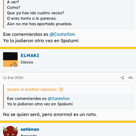
A ver?
Como?
Que ya has ido cuatro veces?
O eres tonto o lo pareces.
Aún no me has aportado pruebas.
Ese comemierdas es
@Castañon
Ya lo jodieron otra vez en Spalumi
ELMAKI
Clásico
11 Ene 2025
#6
amaro el brother rebuznó:
Ese comemierdas es
@Castañon
Ya lo jodieron otra vez en Spalumi
No se quien será, pero anormal es un rato.
satánas
Baneado