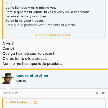
Siiiii.
La he llamado y es la misma voz.
Pero si quieres la llamas, la vas a ver y así lo confirmas
personalmente y nos dices.
Yo ya la he visto 4 veces.
Creo que la próxima vez ni me abre la puerta
Haz clic para expandir...
A ver?
Siii.
Como?
La he llamado y es la misma voz.
Que ya has ido cuatro veces?
No obstante la puedes llamar y vas a verla en persona y así
O eres tonto o lo pareces.
sales de dudas y nos confirmas.
Aún no me has aportado pruebas.
Yo la he visto 4 veces.
La próxima ni me abre la puerta
amaro el brother
Clásico
11 Ene 2025
#5
ELMAKI rebuznó: