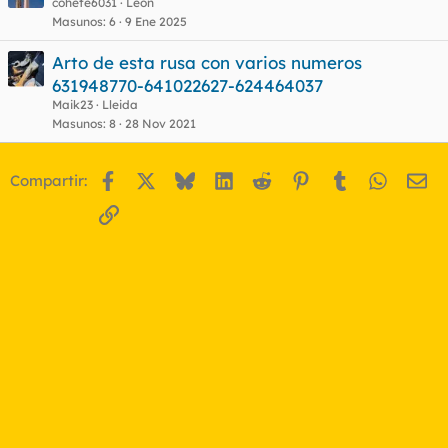
cohete6031
León
Masunos
6
9 Ene 2025
Arto de esta rusa con varios numeros
631948770-641022627-624464037
Maik23
Lleida
Masunos
8
28 Nov 2021
Facebook
X
Bluesky
LinkedIn
Reddit
Pinterest
Tumblr
WhatsA
Em
Compartir:
Enlace