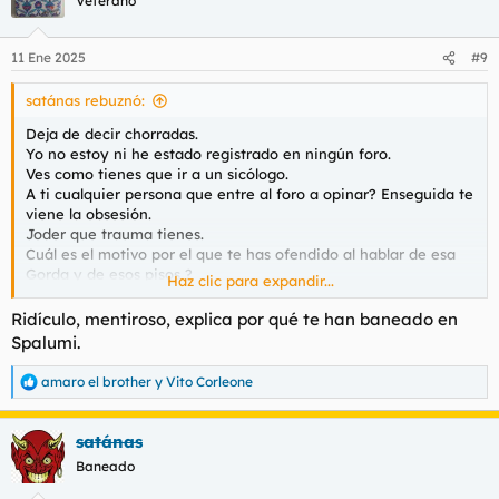
Veterano
11 Ene 2025
#9
satánas rebuznó:
Deja de decir chorradas.
Yo no estoy ni he estado registrado en ningún foro.
Ves como tienes que ir a un sicólogo.
A ti cualquier persona que entre al foro a opinar? Enseguida te
viene la obsesión.
Joder que trauma tienes.
Cuál es el motivo por el que te has ofendido al hablar de esa
Gorda y de esos pisos ?
Haz clic para expandir...
La verdad es cuando menos rara tu reacción.
Eres dueño de uno de esos pisos?
Ridículo, mentiroso, explica por qué te han baneado en
Solo di mi opinión y No tiene porque parecerte mal.
Spalumi.
Lo raro es que cuando entra alguien nuevo enseguida entras a
trapo a faltar el respeto.
amaro el brother
y
Vito Corleone
R
Si te molesta las opiniones de los nuevos con no leerlas
e
problema arreglado.
a
Eres terco de cojones.
satánas
c
c
Baneado
i
o