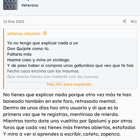
Veterano
12 Ene 2025
#11
satánas rebuznó:
Yo no tengo que explicar nada a un
Don Quijote como tú.
Faltaría más
Hazme caso y mira un sicólogo.
Y de paso haber si compras unos gallumbos que veo que te has
hecho caca encima con los traumas.
Que manía tienes con meterte con los nuevos.
Haber si maduras un poquito.
Haz clic para expandir...
La virgen María.
Cómo defiende Don Quijote a su Dulcinea.
No tienes que explicar nada porque otra vez más te han
Me imagino que te hará precio.
baneado también en este foro, retrasado mental.
Se nota que es amiga tuya
Dentro de unos días haz otro usuario y di que es la
primera vez que te registras, mentiroso de mierda.
Mientras tanto date una vueltita por Spalumi y por otros
foros que cada vez tienes más frentes abiertos, estafador.
Y mira a ver si aprendes a escribir, cateto, zopenco.