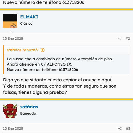
Nuevo número de teléfono 613718206
l
i
t
o
e
ELMAKI
m
Clásico
a
10 Ene 2025
#2
satánas rebuznó:
La susodicha a cambiado de número y también de piso.
Ahora atiende en C/ ALFONSO IX.
Nuevo número de teléfono 613718206
Digo yo que si tanto cuesta copiar el anuncio aquí
Y de todas maneras, como estas tan seguro que son
falsas, tienes alguna prueba?
satánas
Baneado
10 Ene 2025
#3