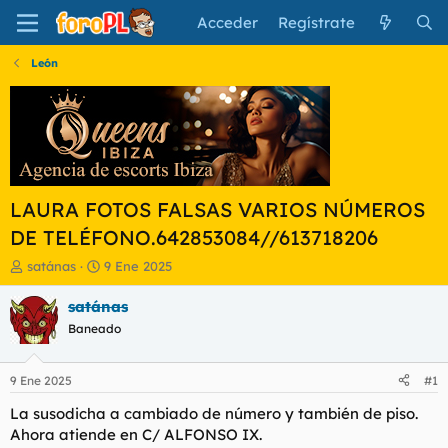
Acceder
Regístrate
León
LAURA FOTOS FALSAS VARIOS NÚMEROS
DE TELÉFONO.642853084//613718206
I
F
satánas
9 Ene 2025
n
e
i
c
satánas
c
h
Baneado
i
a
a
d
d
e
9 Ene 2025
#1
o
i
r
n
La susodicha a cambiado de número y también de piso.
d
i
Ahora atiende en C/ ALFONSO IX.
e
c