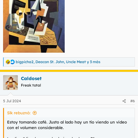
bigpicha2
,
Deacon St. John
,
Uncle Meat
y 3 más
R
e
a
Caldoset
c
c
Freak total
i
o
n
5 Jul 2024
#6
e
s
Slk rebuznó:
:
Estoy tomando café. Justo al lado hay un tío viendo un video
con el volumen considerable.