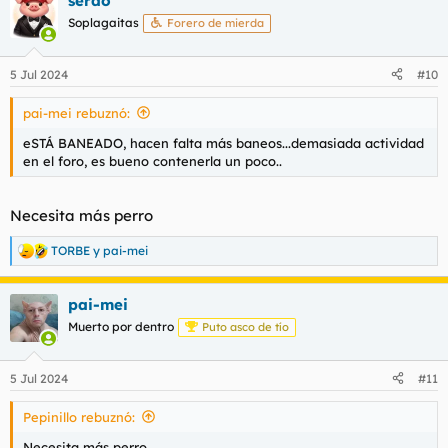
serdo
c
c
Soplagaitas
Forero de mierda
i
o
n
5 Jul 2024
#10
e
s
pai-mei rebuznó:
:
eSTÁ BANEADO, hacen falta más baneos...demasiada actividad
en el foro, es bueno contenerla un poco..
Necesita más perro
TORBE
y
pai-mei
R
e
a
pai-mei
c
c
Muerto por dentro
Puto asco de tío
i
o
n
5 Jul 2024
#11
e
s
Pepinillo rebuznó:
:
Necesita más perro