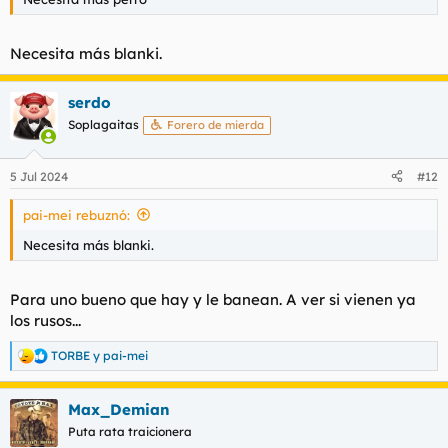
Necesita más blanki.
serdo
Soplagaitas
Forero de mierda
5 Jul 2024
#12
pai-mei rebuznó:
Necesita más blanki.
Para uno bueno que hay y le banean. A ver si vienen ya
los rusos...
TORBE
y
pai-mei
R
e
a
Max_Demian
c
c
Puta rata traicionera
i