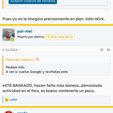
Aceptar cookies de terceros
Pues yo no le imagino precisamente en plan John Wick.
pai-mei
Muerto por dentro
Puto asco de tío
5 Jul 2024
#9
Pepinillo rebuznó:
Pedazo hilo.
A ver si vuelve Google y revitaliza esto
eSTÁ BANEADO, hacen falta más baneos...demasiada
actividad en el foro, es bueno contenerla un poco..
Leibn
R
e
a