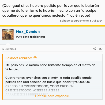
(Que igual si les hubiera pedido por favor que lo bajarán
que me dolía el tarro lo habrían hecho con un "disculpe
caballero, que no queríamos molestar", quién sabe)
Editado cobardemente:
5 Jul 2024
Max_Demian
Puta rata traicionera
5 Jul 2024
#7
Caldoset rebuznó:
Me pasó casi lo mismo hace bastante tiempo en el metro de
Valencia.
Cuatro tanos jovencitos con el móvil a toda pastilla dando
palmas con una canción en bucle que decía "¡¡YOOOOOO
CREEEO EN CRISSSTOOOOO, YOOO CREO EN
CRIIIIISSTOOOO, AIIEEEEE AIEEEE
AAAAIIIIIIIEEEEEEEEEEE!!!"
Haz clic para expandir...
Sentía un puto martillo mecánico en el cerebro y encima tenía