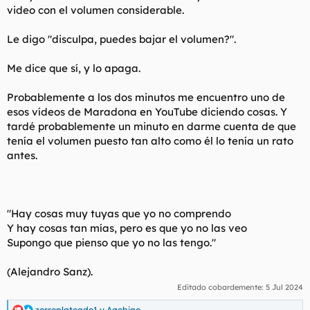
d
i
video con el volumen considerable.
e
c
l
i
Le digo "disculpa, puedes bajar el volumen?".
t
o
e
Me dice que sí, y lo apaga.
m
a
Probablemente a los dos minutos me encuentro uno de
esos vídeos de Maradona en YouTube diciendo cosas. Y
tardé probablemente un minuto en darme cuenta de que
tenía el volumen puesto tan alto como él lo tenía un rato
antes.
"Hay cosas muy tuyas que yo no comprendo
Y hay cosas tan mías, pero es que yo no las veo
Supongo que pienso que yo no las tengo."
(Alejandro Sanz).
Editado cobardemente:
5 Jul 2024
zorroplateado1
y
Agobiao