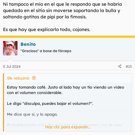
Ni tampoco el mío en el que le respondo que se habría
quedado en el sitio sin moverse soportando la bulla y
soltando gotitas de pipi por la fimosis.
Es que hay que explicarlo todo, cojones.
Benito
"Gracioso" a base de fórceps
5 Jul 2024
#15
Slk rebuznó:
Estoy tomando café. Justo al lado hay un tío viendo un video
con el volumen considerable.
Le digo "disculpa, puedes bajar el volumen?".
Me dice que sí, y lo apaga.
Probablemente a los dos minutos me encuentro uno de esos
Haz clic para expandir...
vídeos de Maradona en YouTube diciendo cosas. Y tardé