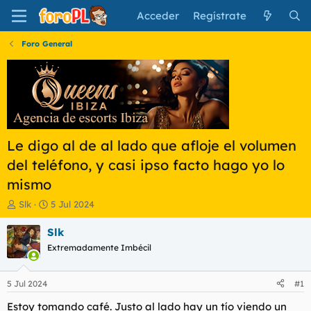
Acceder
Regístrate
Foro General
Le digo al de al lado que afloje el volumen
del teléfono, y casi ipso facto hago yo lo
mismo
I
F
Slk
5 Jul 2024
n
e
i
c
Slk
c
h
Extremadamente Imbécil
i
a
a
d
d
e
5 Jul 2024
#1
o
i
r
n
Estoy tomando café. Justo al lado hay un tío viendo un