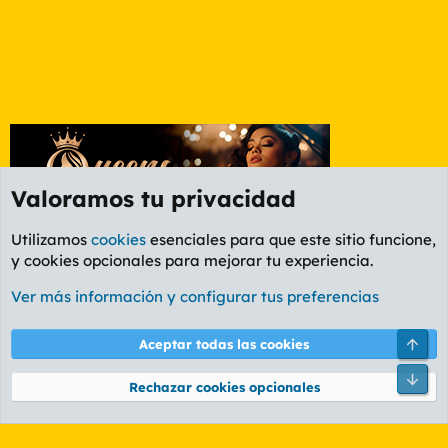
Valoramos tu privacidad
Utilizamos
cookies
esenciales para que este sitio funcione,
y cookies opcionales para mejorar tu experiencia.
Foro General
Ver más información y configurar tus preferencias
Cookies
PL OLDSTYLE AMARILLO
Cambiar fuente
Español (ES)
Arri
Aceptar todas las cookies
Contáctanos
Términos y reglas
Política de privacidad
Ayuda
R
Pie
S
Rechazar cookies opcionales
S
®
Community platform by XenForo
© 2010-2026 XenForo Ltd.