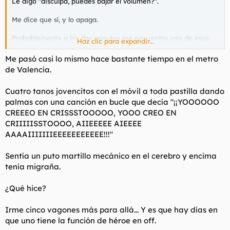
Le digo "disculpa, puedes bajar el volumen?".
Me dice que sí, y lo apaga.
Probablemente a los dos minutos me encuentro uno de esos
Haz clic para expandir...
vídeos de Maradona en YouTube diciendo cosas. Y tardé
probablemente un minuto en darme cuenta de que tenía el
Me pasó casi lo mismo hace bastante tiempo en el metro
volumen puesto tan alto como él lo tenía un rato antes.
de Valencia.
Cuatro tanos jovencitos con el móvil a toda pastilla dando
palmas con una canción en bucle que decía "¡¡YOOOOOO
"Hay cosas muy tuyas que yo no comprendo
CREEEO EN CRISSSTOOOOO, YOOO CREO EN
Y hay cosas tan mías, pero es que yo no las veo
Supongo que pienso que yo no las tengo."
CRIIIIISSTOOOO, AIIEEEEE AIEEEE
AAAAIIIIIIIEEEEEEEEEEE!!!"
(Alejandro Sanz).
Sentía un puto martillo mecánico en el cerebro y encima
tenía migraña.
¿Qué hice?
Irme cinco vagones más para allá... Y es que hay días en
que uno tiene la función de héroe en off.