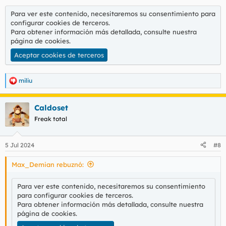
migraña.
Para ver este contenido, necesitaremos su consentimiento para
¿Qué hice?
configurar cookies de terceros.
Para obtener información más detallada, consulte nuestra
Irme cinco vagones más para allá... Y es que hay días en que
página de cookies
.
uno tiene la función de héroe en off.
Aceptar cookies de terceros
(Que igual si les hubiera pedido por favor que lo bajarán que
me dolía el tarro lo habrían hecho con un "disculpe caballero,
miliu
R
que no queríamos molestar", quién sabe)
e
a
Caldoset
c
c
Freak total
i
o
n
5 Jul 2024
#8
e
s
Max_Demian rebuznó:
:
Para ver este contenido, necesitaremos su consentimiento
para configurar cookies de terceros.
Para obtener información más detallada, consulte nuestra
página de cookies
.