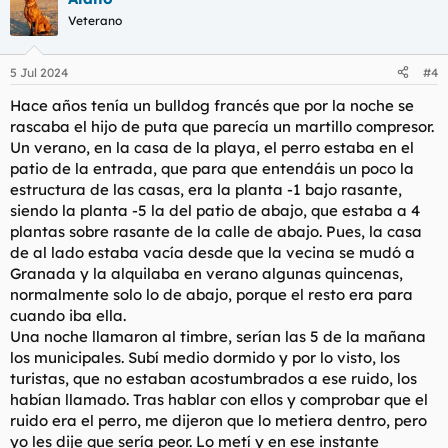
c
Veterano
i
o
n
5 Jul 2024
#4
e
s
Hace años tenía un bulldog francés que por la noche se
:
rascaba el hijo de puta que parecía un martillo compresor.
Un verano, en la casa de la playa, el perro estaba en el
patio de la entrada, que para que entendáis un poco la
estructura de las casas, era la planta -1 bajo rasante,
siendo la planta -5 la del patio de abajo, que estaba a 4
plantas sobre rasante de la calle de abajo. Pues, la casa
de al lado estaba vacía desde que la vecina se mudó a
Granada y la alquilaba en verano algunas quincenas,
normalmente solo lo de abajo, porque el resto era para
cuando iba ella.
Una noche llamaron al timbre, serían las 5 de la mañana
los municipales. Subí medio dormido y por lo visto, los
turistas, que no estaban acostumbrados a ese ruido, los
habían llamado. Tras hablar con ellos y comprobar que el
ruido era el perro, me dijeron que lo metiera dentro, pero
yo les dije que sería peor. Lo metí y en ese instante