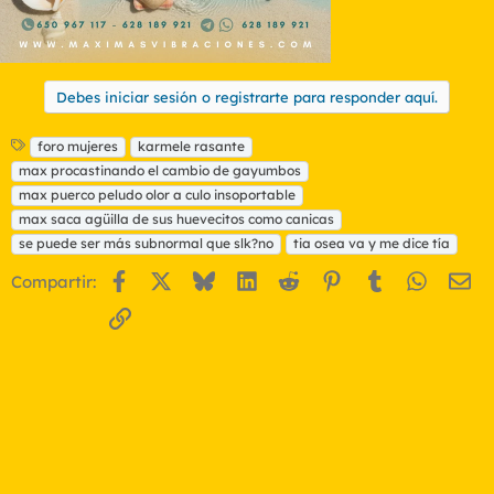
Debes iniciar sesión o registrarte para responder aquí.
E
foro mujeres
karmele rasante
t
max procastinando el cambio de gayumbos
i
max puerco peludo olor a culo insoportable
q
max saca agüilla de sus huevecitos como canicas
u
se puede ser más subnormal que slk?no
e
tia osea va y me dice tía
t
Facebook
X
Bluesky
LinkedIn
Reddit
Pinterest
Tumblr
WhatsA
Em
Compartir:
a
s
Enlace