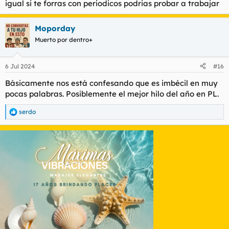
probablemente un minuto en darme cuenta de que tenía el
igual si te forras con periodicos podrias probar a trabajar
volumen puesto tan alto como él lo tenía un rato antes.
Moporday
Muerto por dentro+
"Hay cosas muy tuyas que yo no comprendo
Y hay cosas tan mías, pero es que yo no las veo
Supongo que pienso que yo no las tengo."
6 Jul 2024
#16
Básicamente nos está confesando que es imbécil en muy
(Alejandro Sanz).
pocas palabras. Posiblemente el mejor hilo del año en PL.
serdo
R
e
a
c
c
i
o
n
e
s
: