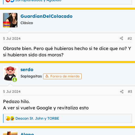
R
e
a
GuardianDelColacado
c
c
Clásico
i
o
n
5 Jul 2024
#2
e
s
Obraste bien. Pero qué hubieras hecho si te dice que no? Y
:
si hubieran sido dos moros?
serdo
Soplagaitas
Forero de mierda
5 Jul 2024
#3
Pedazo hilo.
A ver si vuelve Google y revitaliza esto
Deacon St. John
y
TORBE
R
e
a
Alano
c