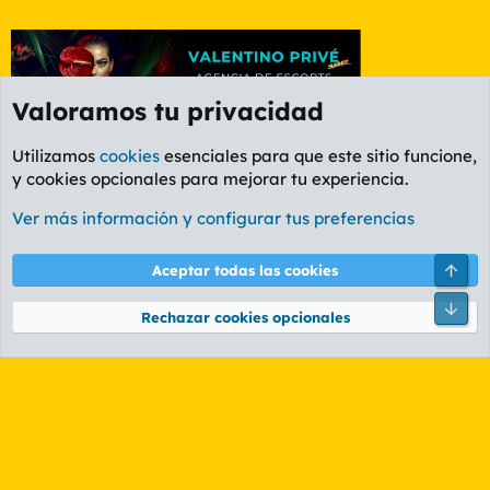
Valoramos tu privacidad
Utilizamos
cookies
esenciales para que este sitio funcione,
y cookies opcionales para mejorar tu experiencia.
Foro Informática y Videojuegos
Ver más información y configurar tus preferencias
Cookies
PL OLDSTYLE AMARILLO
Cambiar fuente
Español (ES)
Arri
Aceptar todas las cookies
Contáctanos
Términos y reglas
Política de privacidad
Ayuda
R
Pie
S
Rechazar cookies opcionales
S
®
Community platform by XenForo
© 2010-2026 XenForo Ltd.