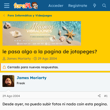
Acceder
Regístrate
Foro Informática y Videojuegos
le pasa algo a la pagina de jotapeges?
I
F
James Moriarty
29 Ago 2004
n
e
Cerrado para nuevas respuestas.
i
c
c
h
i
a
James Moriarty
a
d
Freak
d
e
o
i
r
n
29 Ago 2004
#1
d
i
e
c
Desde ayer, no puedo subir fotos ni nada coin esta pagina.
l
i