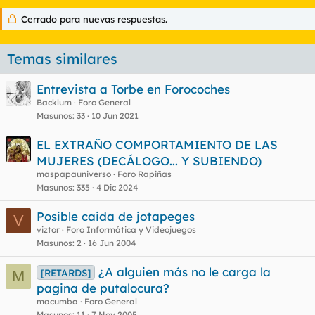
Cerrado para nuevas respuestas.
Temas similares
Entrevista a Torbe en Forocoches
Backlum
Foro General
Masunos
33
10 Jun 2021
EL EXTRAÑO COMPORTAMIENTO DE LAS
MUJERES (DECÁLOGO... Y SUBIENDO)
maspapauniverso
Foro Rapiñas
Masunos
335
4 Dic 2024
Posible caida de jotapeges
V
viztor
Foro Informática y Videojuegos
Masunos
2
16 Jun 2004
¿A alguien más no le carga la
[RETARDS]
M
pagina de putalocura?
macumba
Foro General
Masunos
11
7 Nov 2005