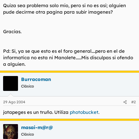
t
o
Quiza sea problema solo mio, pero si no es asi; alguien
e
pude decirme otra pagina para subir imagenes?
m
a
Gracias.
Pd: Si, ya se que esto es el foro general....pero en el de
informatica no esta ni Manolete......Mis disculpas si ofendo
a alguien.
Burracoman
Clásico
29 Ago 2004
#2
jotapeges es un truño. Utiliza
photobucket
.
masai-m@r@
Clásico