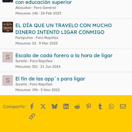
con educación superior
Alcaudon
Foro General
Masunos
146
26 Feb 2023
EL DÍA QUE UN TRAVELO CON MUCHO
DINERO INTENTO LIGAR CONMIGO
Foroputas
Foro Rapiñas
Masunos
52
9 Mar 2025
Escala de cada forero a la hora de ligar
S
Sureño
Foro Rapiñas
Masunos
321
21 Jun 2024
El fin de las app´s para ligar
S
Sureño
Foro Rapiñas
Masunos
196
5 Nov 2022
Facebook
X
Bluesky
LinkedIn
Reddit
Pinterest
Tumblr
WhatsA
Em
Compartir:
Enlace