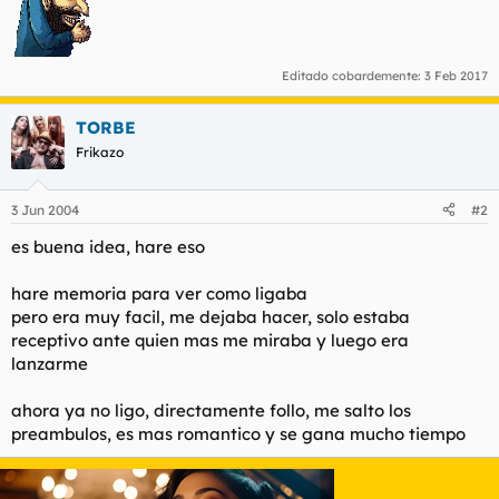
t
o
e
m
a
Editado cobardemente:
3 Feb 2017
TORBE
Frikazo
3 Jun 2004
#2
es buena idea, hare eso
hare memoria para ver como ligaba
pero era muy facil, me dejaba hacer, solo estaba
receptivo ante quien mas me miraba y luego era
lanzarme
ahora ya no ligo, directamente follo, me salto los
preambulos, es mas romantico y se gana mucho tiempo