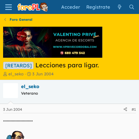
Acceder
Regístrate
Foro General
Lecciones para ligar.
[RETARDS]
I
F
el_seko
3 Jun 2004
n
e
i
c
el_seko
c
h
Veterano
i
a
a
d
d
e
3 Jun 2004
#1
o
i
r
n
........................
d
i
e
c
l
i