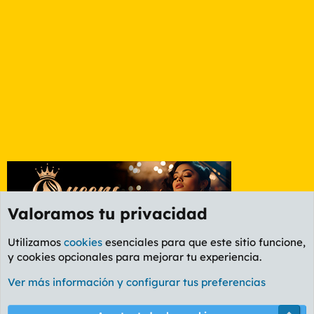
Valoramos tu privacidad
Utilizamos
cookies
esenciales para que este sitio funcione,
y cookies opcionales para mejorar tu experiencia.
Foro General
Ver más información y configurar tus preferencias
Cookies
PL OLDSTYLE AMARILLO
Cambiar fuente
Español (ES)