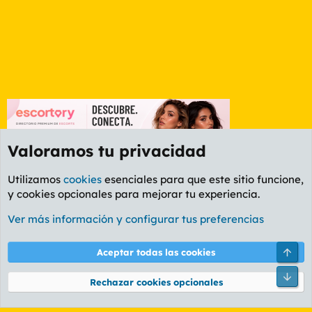
Valoramos tu privacidad
Utilizamos
cookies
esenciales para que este sitio funcione,
y cookies opcionales para mejorar tu experiencia.
Foro Informática y Videojuegos
Ver más información y configurar tus preferencias
Cookies
PL OLDSTYLE AMARILLO
Cambiar fuente
Español (ES)
Arri
Aceptar todas las cookies
Contáctanos
Términos y reglas
Política de privacidad
Ayuda
R
Pie
S
Rechazar cookies opcionales
S
®
Community platform by XenForo
© 2010-2026 XenForo Ltd.