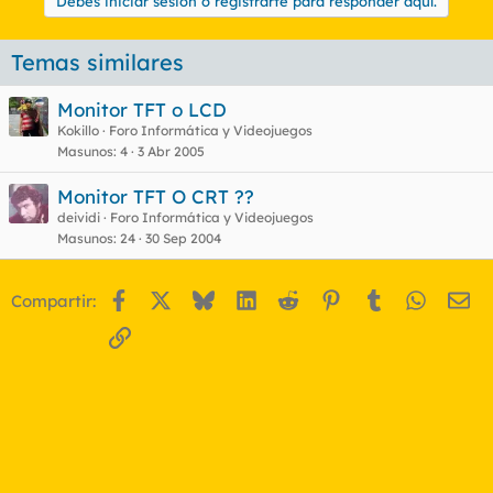
Debes iniciar sesión o registrarte para responder aquí.
Temas similares
Monitor TFT o LCD
Kokillo
Foro Informática y Videojuegos
Masunos
4
3 Abr 2005
Monitor TFT O CRT ??
deividi
Foro Informática y Videojuegos
Masunos
24
30 Sep 2004
Facebook
X
Bluesky
LinkedIn
Reddit
Pinterest
Tumblr
WhatsA
Em
Compartir:
Enlace