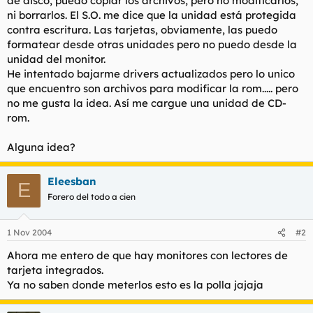
de disco, puedo copiar los archivos, pero no modificarlos,
t
o
ni borrarlos. El S.O. me dice que la unidad está protegida
e
contra escritura. Las tarjetas, obviamente, las puedo
m
a
formatear desde otras unidades pero no puedo desde la
unidad del monitor.
He intentado bajarme drivers actualizados pero lo unico
que encuentro son archivos para modificar la rom..... pero
no me gusta la idea. Así me cargue una unidad de CD-
rom.
Alguna idea?
Eleesban
E
Forero del todo a cien
1 Nov 2004
#2
Ahora me entero de que hay monitores con lectores de
tarjeta integrados.
Ya no saben donde meterlos esto es la polla jajaja