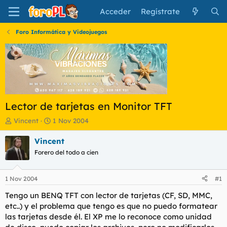
Acceder
Regístrate
Foro Informática y Videojuegos
Lector de tarjetas en Monitor TFT
I
F
Vincent
1 Nov 2004
n
e
i
c
Vincent
c
h
Forero del todo a cien
i
a
a
d
d
e
1 Nov 2004
#1
o
i
r
n
Tengo un BENQ TFT con lector de tarjetas (CF, SD, MMC,
d
i
etc..) y el problema que tengo es que no puedo formatear
e
c
las tarjetas desde él. El XP me lo reconoce como unidad
l
i