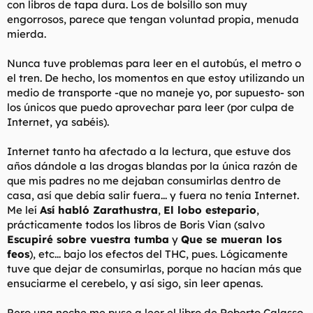
con libros de tapa dura. Los de bolsillo son muy
engorrosos, parece que tengan voluntad propia, menuda
mierda.
Nunca tuve problemas para leer en el autobús, el metro o
el tren. De hecho, los momentos en que estoy utilizando un
medio de transporte -que no maneje yo, por supuesto- son
los únicos que puedo aprovechar para leer (por culpa de
Internet, ya sabéis).
Internet tanto ha afectado a la lectura, que estuve dos
años dándole a las drogas blandas por la única razón de
que mis padres no me dejaban consumirlas dentro de
casa, así que debía salir fuera... y fuera no tenía Internet.
Me leí
Así habló Zarathustra
,
El lobo estepario
,
prácticamente todos los libros de Boris Vian (salvo
Escupiré sobre vuestra tumba
y
Que se mueran los
feos
), etc... bajo los efectos del THC, pues. Lógicamente
tuve que dejar de consumirlas, porque no hacían más que
ensuciarme el cerebelo, y así sigo, sin leer apenas.
Pero una noche me puse a leer el libro de Roberto Calasso,