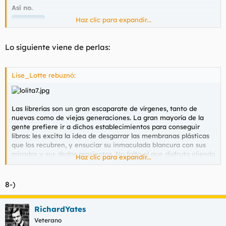
Así no.
Haz clic para expandir...
Spoiler
Lo siguiente viene de perlas:
Lise_Lotte rebuznó:
Las librerías son un gran escaparate de vírgenes, tanto de
nuevas como de viejas generaciones. La gran mayoría de la
gente prefiere ir a dichos establecimientos para conseguir
libros: les excita la idea de desgarrar las membranas plásticas
que los recubren, y ensuciar su inmaculada blancura con sus
miradas y sus dedos grasientos. No falta el que disfruta oliendo
Haz clic para expandir...
las fragancias que caracterizan a los vírgenes: intensa,
penetrante y provocadora. Son tan putas. Tan vírgenes y tan
putas. Somos nosotros los que las desvirgamos, y si lo hacemos
8-)
bien, las marcamos para siempre. Aún son jóvenes, y no
queremos que nos olviden tan pronto.
RichardYates
Veterano