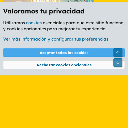
Valoramos tu privacidad
Utilizamos
cookies
esenciales para que este sitio funcione,
y cookies opcionales para mejorar tu experiencia.
Foro Ocio y Cultura
Ver más información y configurar tus preferencias
Cookies
PL OLDSTYLE AMARILLO
Cambiar fuente
Español (ES)
Arri
Aceptar todas las cookies
Contáctanos
Términos y reglas
Política de privacidad
Ayuda
R
Pie
S
Rechazar cookies opcionales
S
®
Community platform by XenForo
© 2010-2026 XenForo Ltd.