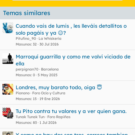
Temas similares
Cuando vais de lumis , les lleváis detallitos o
solo pagáis y ya 😉?
Pitufino_90
La Whiskería
Masunos
32
30 Jul 2026
Marroquí guarrilla y como me volví viciado de
ella
perpignan70
Barcelona
Masunos
0
5 May 2025
Londres, muy barato todo, oiga 😇
Pionono
Foro Ocio y Cultura
Masunos
15
19 Ene 2026
Tu Pito contra tu valores y a ver quien gana.
Tunak Tunak Tun
Foro Rapiñas
Masunos
83
1 Jul 2026
Y como no hay dos son tres, correos tambien