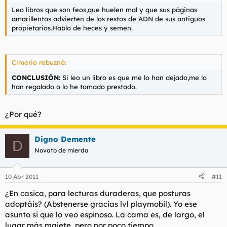
Leo libros que son feos,que huelen mal y que sus páginas
amarillentas advierten de los restos de ADN de sus antiguos
propietarios.Hablo de heces y semen.
Cimerio rebuznó:
CONCLUSIÓN:
Si leo un libro es que me lo han dejado,me lo
han regalado o lo he tomado prestado.
¿Por qué?
Digno Demente
D
Novato de mierda
10 Abr 2011
#11
¿En casica, para lecturas duraderas, que posturas
adoptáis? (Abstenerse gracias lvl playmobil). Yo ese
asunto si que lo veo espinoso. La cama es, de largo, el
lugar más majete, pero por poco tiempo.