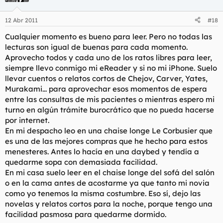
***************
12 Abr 2011
#18
Cualquier momento es bueno para leer. Pero no todas las
Sin embargo, algunos preferimos la dignidad que otorga la
lecturas son igual de buenas para cada momento.
madurez y la vejez a la descarada belleza virginal. Un libro
Aprovecho todos y cada uno de los ratos libres para leer,
abnegado, amarillento y polvoriento tras esperar años, lustros,
siempre llevo conmigo mi eReader y si no mi iPhone. Suelo
décadas en un almacén o en el fondo de una biblioteca
llevar cuentos o relatos cortos de Chejov, Carver, Yates,
particular, olvidado, hasta que acabó en un rastrillo. O bien uno
Murakami... para aprovechar esos momentos de espera
que fue amado hasta la saciedad por alguien, pero que por
entre las consultas de mis pacientes o mientras espero mi
una razón u otra tuvo que ser abandonado, y fue a parar al
susodicho rastrillo. Sumergirse en los bajos fondos y
turno en algún trámite burocrático que no pueda hacerse
encontrarlos no tiene precio. Palpar sus crujientes hojas, oler su
por internet.
delicado aroma a humedad y polvo, cuidarlos y amarlos con
En mi despacho leo en una
chaise longe
Le Corbusier que
delicadeza. Leerlos pasando las páginas con suavidad, por si
es una de las mejores compras que he hecho para estos
alguna hoja se saliera de su lugar. Acariciar su portada
menesteres. Antes lo hacía en una
daybed
y tendía a
anticuada y de diseño desfasado. Pensar en su pasado y
quedarme sopa con demasiada facilidad.
ponerse melancólico. Vertemos nuestras sensaciones en ellos
con más calma y respeto que con los vírgenes. Incluso nos
En mi casa suelo leer en el
chaise longe
del sofá del salón
puede dar reparo dejarles marcas, máxime si ya sus anteriores
o en la cama antes de acostarme ya que tanto mi novia
propietarios lo hicieron.
como yo tenemos la misma costumbre. Eso sí, dejo las
novelas y relatos cortos para la noche, porque tengo una
facilidad pasmosa para quedarme dormido.