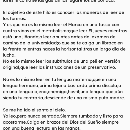
lares ni cómo se las gastan los lugareños de por acá.
t
o
e
El objetivo de este hilo es conocer las maneras de leer de
m
a
los foreros.
Y es que no es lo mismo leer el Marca en una tasca con
cuatro vinos en el metabolismo;que leer El jueves mientras
está uno jiñando;o leer apuntes antes del examen de
camino de la universidad;o que se te caiga un libraco en
la frente mientras haces la horizontal,tras un largo día de
lucha.
No es lo mismo leer los subtítulos de una peli en versión
original,que leer las instrucciones de un preservativo.
No es lo mismo leer en tu lengua materna,que en una
lengua hermana,prima lejana,bastarda,prima díscola;o
en una lengua ajena,enemiga,hostil;una lengua que,aún
siendo tu contraria,desciende de una misma puta madre.
Se me ha ido el santo al cielo.
Yo leo,pero nunca sentado.Siempre tumbado y listo para
acostarme.Caigo en brazos del Dios del Sueño siempre
con una buena lectura en las manos.