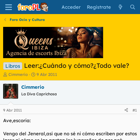
Acceder
Regístrate
Foro Ocio y Cultura
Leer:¿Cuándo y cómo?¿Todo vale?
Libros
I
F
Cimmerio
9 Abr 2011
n
e
i
c
Cimmerio
c
h
La Diva Caprichosa
i
a
a
d
d
e
9 Abr 2011
#1
o
i
r
n
Ave,escoria:
d
i
e
c
Vengo del Jeneral,así que no sé ni cómo escriben por estos
l
i