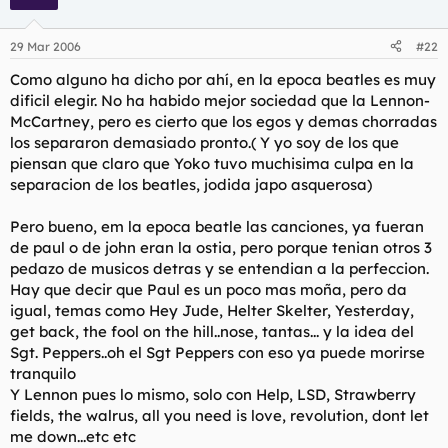
29 Mar 2006
#22
Como alguno ha dicho por ahí, en la epoca beatles es muy
dificil elegir. No ha habido mejor sociedad que la Lennon-
McCartney, pero es cierto que los egos y demas chorradas
los separaron demasiado pronto.( Y yo soy de los que
piensan que claro que Yoko tuvo muchisima culpa en la
separacion de los beatles, jodida japo asquerosa)
Pero bueno, em la epoca beatle las canciones, ya fueran
de paul o de john eran la ostia, pero porque tenian otros 3
pedazo de musicos detras y se entendian a la perfeccion.
Hay que decir que Paul es un poco mas moña, pero da
igual, temas como Hey Jude, Helter Skelter, Yesterday,
get back, the fool on the hill..nose, tantas... y la idea del
Sgt. Peppers..oh el Sgt Peppers con eso ya puede morirse
tranquilo
Y Lennon pues lo mismo, solo con Help, LSD, Strawberry
fields, the walrus, all you need is love, revolution, dont let
me down...etc etc