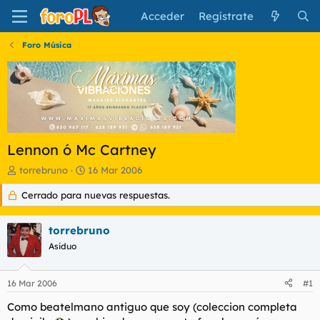
Acceder
Regístrate
Foro Música
Lennon ó Mc Cartney
I
F
torrebruno
16 Mar 2006
n
e
Cerrado para nuevas respuestas.
i
c
c
h
i
a
torrebruno
a
d
d
Asiduo
e
o
i
r
n
16 Mar 2006
#1
d
i
e
c
Como beatelmano antiguo que soy (coleccion completa
l
i