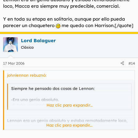
loco, Macca era siempre muy predecible, comercial.
Y en toda su etapa en solitario, aunque por ello pueda
parecer un chaquetero
me quedo con Harrison.[/quote]
Lord Balaguer
Clásico
17 Mar 2006
#14
johnlennon rebuznó:
Siempre he pensado dos cosas de Lennon:
-Era una genio absoluto.
-Estaba rematadamente loco.
Haz clic para expandir...
Lennon era un genio absoluto y estaba rematadamente loco,
Haz clic para expandir...
Macca era siempre muy predecible, comercial.
Y en toda su etapa en solitario, aunque por ello pueda parecer