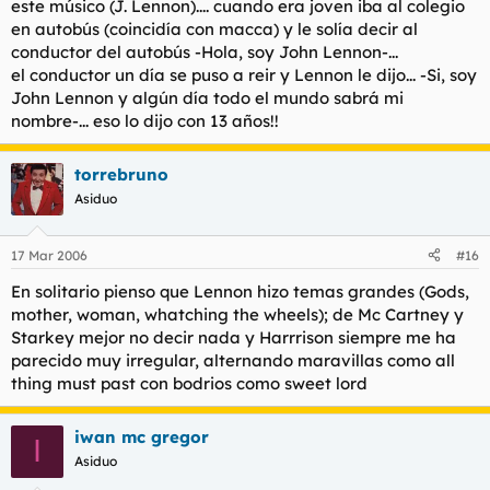
este músico (J. Lennon).... cuando era joven iba al colegio
Y en toda su etapa en solitario, aunque por ello pueda
No eres chaquetero, Harrison era AMO al igual que Ringo, del
en autobús (coincidía con macca) y le solía decir al
parecer un chaquetero
me quedo con Harrison.
grupo mas influyente de la historia de la musica puedes sacar
conductor del autobús -Hola, soy John Lennon-...
de todo.
el conductor un día se puso a reir y Lennon le dijo... -Si, soy
John Lennon y algún día todo el mundo sabrá mi
nombre-... eso lo dijo con 13 años!!
torrebruno
Asiduo
17 Mar 2006
#16
En solitario pienso que Lennon hizo temas grandes (Gods,
mother, woman, whatching the wheels); de Mc Cartney y
Starkey mejor no decir nada y Harrrison siempre me ha
parecido muy irregular, alternando maravillas como all
thing must past con bodrios como sweet lord
iwan mc gregor
I
Asiduo