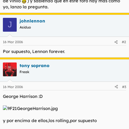
de vinilo
) y sabiendo que en este foro hay más como
t
o
yo, lanzo la pregunta.
e
m
a
johnlennon
J
Asiduo
16 Mar 2006
#2
Por supuesto, Lennon forever.
tony soprano
Freak
16 Mar 2006
#3
George Harrison :D
y por encima de ellos,los rolling,por supuesto