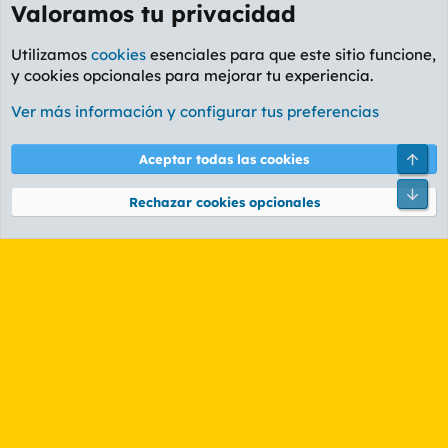
Valoramos tu privacidad
Utilizamos
cookies
esenciales para que este sitio funcione,
y cookies opcionales para mejorar tu experiencia.
Foro Música
Ver más información y configurar tus preferencias
Cookies
PL OLDSTYLE AMARILLO
Cambiar fuente
Español (ES)
Arri
Aceptar todas las cookies
Contáctanos
Términos y reglas
Política de privacidad
Ayuda
R
Pie
S
Rechazar cookies opcionales
S
®
Community platform by XenForo
© 2010-2026 XenForo Ltd.