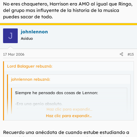
No eres chaquetero, Harrison era AMO al igual que Ringo,
un chaquetero
me quedo con Harrison.
del grupo mas influyente de la historia de la musica
puedes sacar de todo.
johnlennon
J
Asiduo
17 Mar 2006
#15
Lord Balaguer rebuznó:
johnlennon rebuznó:
Siempre he pensado dos cosas de Lennon:
-Era una genio absoluto.
-Estaba rematadamente loco.
Haz clic para expandir...
Haz clic para expandir...
Lennon era un genio absoluto y estaba rematadamente
Haz clic para expandir...
loco, Macca era siempre muy predecible, comercial.
Recuerdo una anécdota de cuando estube estudiando a