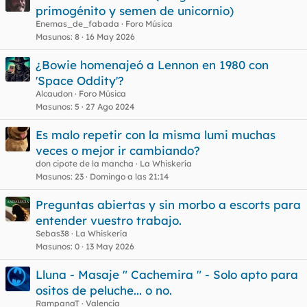
primogénito y semen de unicornio)
Enemas_de_fabada
Foro Música
Masunos
8
16 May 2026
¿Bowie homenajeó a Lennon en 1980 con
'Space Oddity'?
Alcaudon
Foro Música
Masunos
5
27 Ago 2024
Es malo repetir con la misma lumi muchas
veces o mejor ir cambiando?
don cipote de la mancha
La Whiskería
Masunos
23
Domingo a las 21:14
Preguntas abiertas y sin morbo a escorts para
entender vuestro trabajo.
Sebas38
La Whiskería
Masunos
0
13 May 2026
Lluna - Masaje " Cachemira " - Solo apto para
ositos de peluche... o no.
RampanaT
Valencia