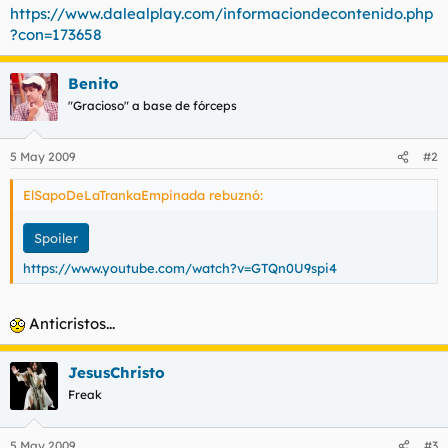
https://www.dalealplay.com/informaciondecontenido.php
l
i
?con=173658
t
o
e
m
Benito
a
"Gracioso" a base de fórceps
5 May 2009
#2
ElSapoDeLaTrankaEmpinada rebuznó:
Spoiler
https://www.youtube.com/watch?v=GTQn0U9spi4
Anticristos...
JesusChristo
Freak
5 May 2009
#3