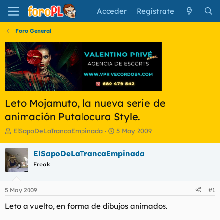
Acceder
Regístrate
Foro General
Leto Mojamuto, la nueva serie de
animación Putalocura Style.
I
F
ElSapoDeLaTrancaEmpinada
5 May 2009
n
e
i
c
ElSapoDeLaTrancaEmpinada
c
h
Freak
i
a
a
d
d
e
5 May 2009
#1
o
i
r
n
Leto a vuelto, en forma de dibujos animados.
d
i
e
c