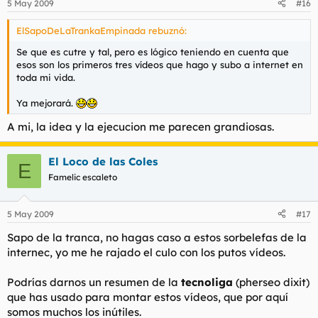
5 May 2009
#16
ElSapoDeLaTrankaEmpinada rebuznó:
Se que es cutre y tal, pero es lógico teniendo en cuenta que
esos son los primeros tres vídeos que hago y subo a internet en
toda mi vida.
Ya mejorará.
A mi, la idea y la ejecucion me parecen grandiosas.
El Loco de las Coles
E
Famelic escaleto
5 May 2009
#17
Sapo de la tranca, no hagas caso a estos sorbelefas de la
internec, yo me he rajado el culo con los putos vídeos.
Podrías darnos un resumen de la
tecnoliga
(pherseo dixit)
que has usado para montar estos vídeos, que por aquí
somos muchos los inútiles.