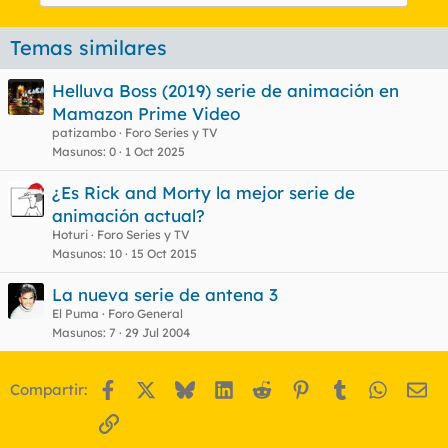
Temas similares
Helluva Boss (2019) serie de animación en
Mamazon Prime Video
patizambo
Foro Series y TV
Masunos
0
1 Oct 2025
¿Es Rick and Morty la mejor serie de
animación actual?
Hoturi
Foro Series y TV
Masunos
10
15 Oct 2015
La nueva serie de antena 3
El Puma
Foro General
Masunos
7
29 Jul 2004
Facebook
X
Bluesky
LinkedIn
Reddit
Pinterest
Tumblr
WhatsA
Em
Compartir:
Enlace