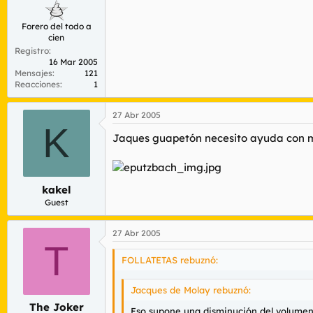
Forero del todo a
cien
Registro
16 Mar 2005
Mensajes
121
Reacciones
1
27 Abr 2005
K
Jaques guapetón necesito ayuda con m
kakel
Guest
27 Abr 2005
T
FOLLATETAS rebuznó:
Jacques de Molay rebuznó:
The Joker
Eso supone una disminución del volumen 