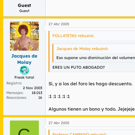
Guest
Guest
27 Abr 2005
FOLLATETAS rebuznó:
Jacques de Molay rebuznó:
Jacques de
Eso supone una disminución del volumen 
Molay
ERES UN PUTO ABOGADO?
Freak total
Registro
Sí, y a los del foro les hago descuento.
2 Nov 2003
Mensajes
18.013
:1 :1 :1 :1 :1
Reacciones
16
Algunos tienen un bono y todo. Jejejeje
27 Abr 2005
G
Profesor CAMPANO rebuznó: