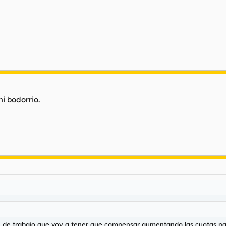
i bodorrio.
de trabajo que voy a tener que compensar aumentando las cuotas par