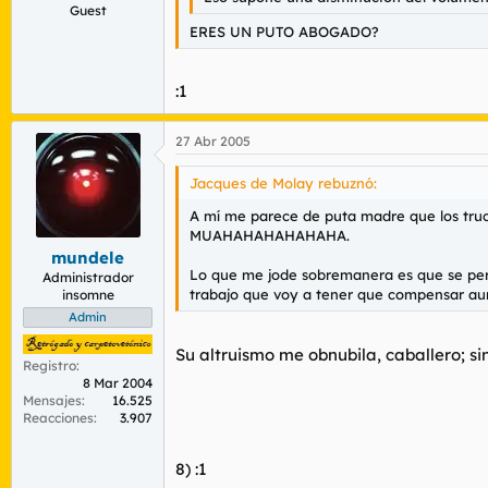
Guest
ERES UN PUTO ABOGADO?
:1
27 Abr 2005
Jacques de Molay rebuznó:
A mí me parece de puta madre que los truch
MUAHAHAHAHAHAHA.
mundele
Lo que me jode sobremanera es que se perm
Administrador
trabajo que voy a tener que compensar aum
insomne
Admin
Su altruismo me obnubila, caballero; si
Registro
8 Mar 2004
Mensajes
16.525
Reacciones
3.907
8) :1