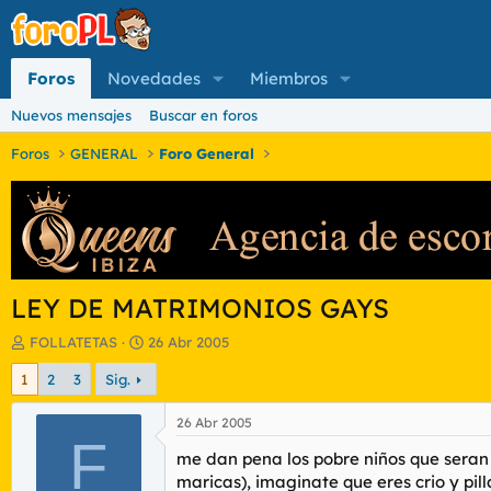
Foros
Novedades
Miembros
Nuevos mensajes
Buscar en foros
Foros
GENERAL
Foro General
LEY DE MATRIMONIOS GAYS
I
F
FOLLATETAS
26 Abr 2005
n
e
1
2
3
Sig.
i
c
c
h
i
a
26 Abr 2005
a
F
d
me dan pena los pobre niños que seran a
d
e
o
i
maricas), imaginate que eres crio y pil