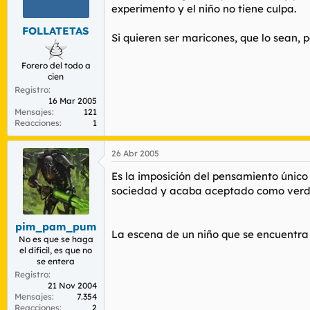
r
n
experimento y el niño no tiene culpa.
d
i
FOLLATETAS
e
c
Si quieren ser maricones, que lo sean, p
l
i
t
o
Forero del todo a
e
cien
m
Registro
a
16 Mar 2005
Mensajes
121
Reacciones
1
26 Abr 2005
Es la imposición del pensamiento único o
sociedad y acaba aceptado como verda
pim_pam_pum
La escena de un niño que se encuentra 
No es que se haga
el dificil, es que no
se entera
Registro
21 Nov 2004
Mensajes
7.354
Reacciones
2