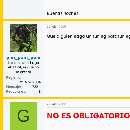
Buenas noches.
27 Abr 2005
Que alguien haga un tuning patatuning 
pim_pam_pum
No es que se haga
el dificil, es que no
se entera
Registro
21 Nov 2004
Mensajes
7.354
Reacciones
2
27 Abr 2005
G
NO ES OBLIGATORIO