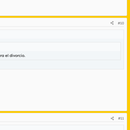
#10
a el divorcio.
#11