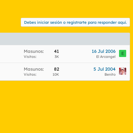
Debes iniciar sesión o registrarte para responder aquí.
Masunos
41
16 Jul 2006
E
Visitas
3K
El Arcangel
Masunos
82
5 Jul 2004
Visitas
10K
Benito