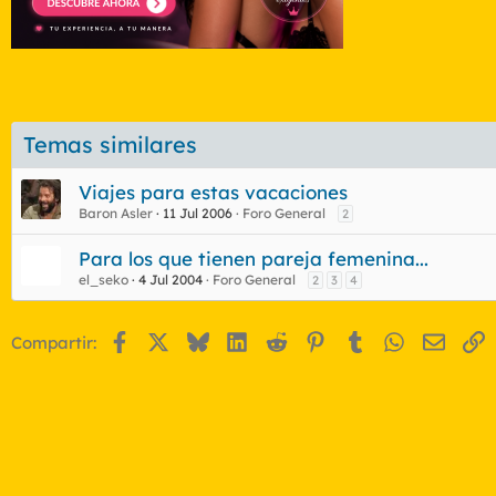
Temas similares
Viajes para estas vacaciones
Baron Asler
11 Jul 2006
Foro General
2
Para los que tienen pareja femenina...
el_seko
4 Jul 2004
Foro General
2
3
4
Facebook
X
Bluesky
LinkedIn
Reddit
Pinterest
Tumblr
WhatsApp
Email
E
Compartir: