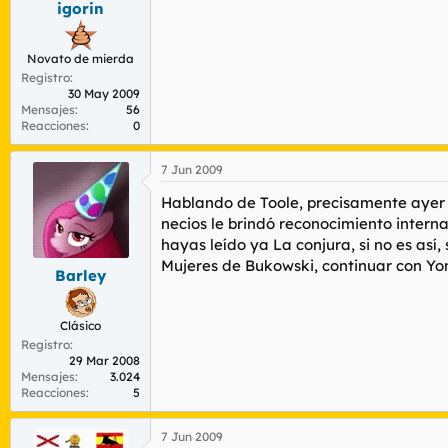
igorin
r
n
d
i
e
c
Novato de mierda
l
i
Registro
t
o
30 May 2009
e
Mensajes
56
m
Reacciones
0
a
7 Jun 2009
Hablando de Toole, precisamente ayer
necios
le brindó reconocimiento intern
hayas leído ya
La conjura
, si no es as
Mujeres
de Bukowski, continuar con
Yo
Barley
Clásico
Registro
29 Mar 2008
Mensajes
3.024
Reacciones
5
7 Jun 2009