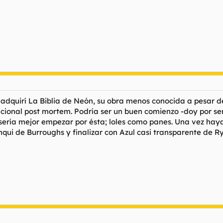
 adquirí
La Biblia de Neón
, su obra menos conocida a pesar de
acional post mortem. Podría ser un buen comienzo -doy por s
í, sería mejor empezar por ésta; loles como panes. Una vez h
nqui
de Burroughs y finalizar con
Azul casi transparente
de Ry