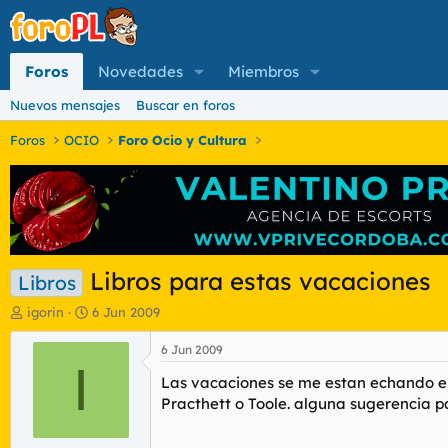
Foros
Novedades
Miembros
Nuevos mensajes
Buscar en foros
Foros
OCIO
Foro Ocio y Cultura
Libros para estas vacaciones
Libros
I
F
igorin
6 Jun 2009
n
e
i
c
6 Jun 2009
c
I
h
Las vacaciones se me estan echando enc
i
a
a
d
Practhett o Toole. alguna sugerencia 
d
e
o
i