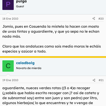
pulga
P
Guest
18 Ene 2010
#20
Jomío, pues en Cosuenda la mistela la hacen con mosto
de uvas tintas y aguardiente, y que yo sepa no le echan
nada más.
Claro que los andaluces como sois medio moros le echáis
especias y azúcar a todo.
caladbolg
C
Novato de mierda
19 Ene 2010
#21
aguardiente, nueces verdes rotas ((3 o 4)a recoger
(¿sabéis que había escrito recoger con j? así de cateto y
de subnormal soy) entre san juan y san pedro) por litro,
algunos hierbajos( lo que encuentres y te vvenga de