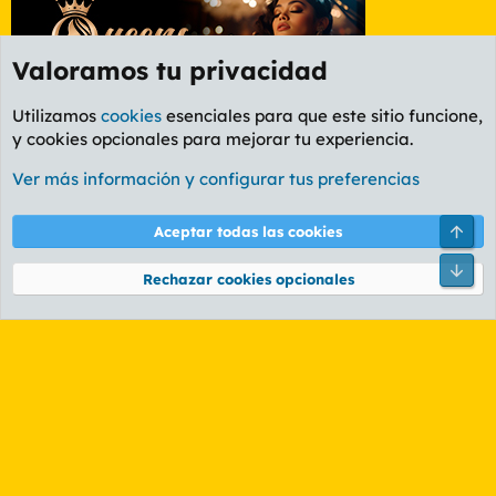
Valoramos tu privacidad
Utilizamos
cookies
esenciales para que este sitio funcione,
y cookies opcionales para mejorar tu experiencia.
Foro Ocio y Cultura
Ver más información y configurar tus preferencias
Cookies
PL OLDSTYLE AMARILLO
Cambiar fuente
Español (ES)
Arri
Aceptar todas las cookies
Contáctanos
Términos y reglas
Política de privacidad
Ayuda
R
Pie
S
Rechazar cookies opcionales
S
®
Community platform by XenForo
© 2010-2026 XenForo Ltd.