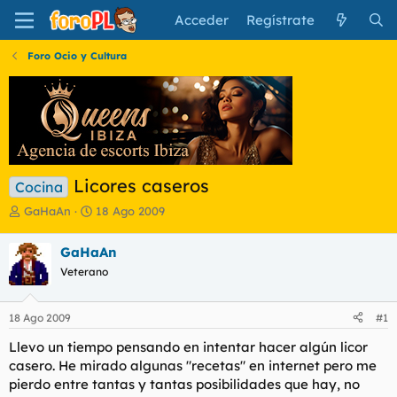
Acceder
Regístrate
Foro Ocio y Cultura
Licores caseros
Cocina
I
F
GaHaAn
18 Ago 2009
n
e
i
c
GaHaAn
c
h
Veterano
i
a
a
d
d
e
18 Ago 2009
#1
o
i
r
n
Llevo un tiempo pensando en intentar hacer algún licor
d
i
casero. He mirado algunas "recetas" en internet pero me
e
c
pierdo entre tantas y tantas posibilidades que hay, no
l
i