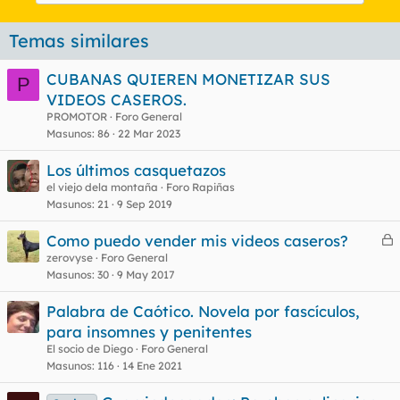
Temas similares
CUBANAS QUIEREN MONETIZAR SUS
P
VIDEOS CASEROS.
PROMOTOR
Foro General
Masunos
86
22 Mar 2023
Los últimos casquetazos
el viejo dela montaña
Foro Rapiñas
Masunos
21
9 Sep 2019
Como puedo vender mis videos caseros?
e
zerovyse
Foro General
Masunos
30
9 May 2017
r
r
Palabra de Caótico. Novela por fascículos,
para insomnes y penitentes
El socio de Diego
Foro General
o
Masunos
116
14 Ene 2021