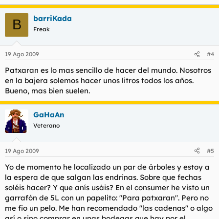
barriKada
B
Freak
19 Ago 2009
#4
Patxaran es lo mas sencillo de hacer del mundo. Nosotros
en la bajera solemos hacer unos litros todos los años.
Bueno, mas bien suelen.
GaHaAn
Veterano
19 Ago 2009
#5
Yo de momento he localizado un par de árboles y estoy a
la espera de que salgan las endrinas. Sobre que fechas
soléis hacer? Y que anís usáis? En el consumer he visto un
garrafón de 5L con un papelito: "Para patxaran". Pero no
me fio un pelo. Me han recomendado "las cadenas" o algo
así o sino comprar en unas bodegas que hay por el