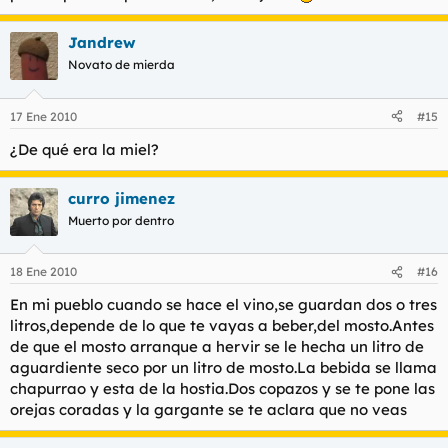
azúcar reducido a polvo. Vuelta a cerrar al vacío y así lleva en
reposo unos 4 meses, lo muevo cada 2-3 semanas para que el
Jandrew
polvo circule por todo el bote y no se haga un bloque en el
fondo. En breve lo pasaré por filtros de café y lo embotellaré, lo
Novato de mierda
que necesito es una botella mediana para que no quede medio
vacía. De paso lo probaré, me imagino que será alcohol de
quemar puro y duro. Haré fotos.
17 Ene 2010
#15
¿De qué era la miel?
curro jimenez
Muerto por dentro
18 Ene 2010
#16
En mi pueblo cuando se hace el vino,se guardan dos o tres
litros,depende de lo que te vayas a beber,del mosto.Antes
de que el mosto arranque a hervir se le hecha un litro de
aguardiente seco por un litro de mosto.La bebida se llama
chapurrao y esta de la hostia.Dos copazos y se te pone las
orejas coradas y la gargante se te aclara que no veas