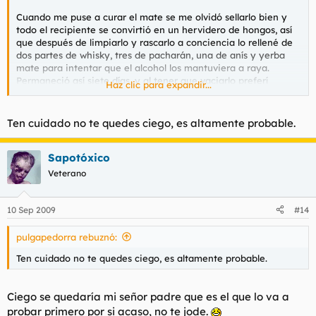
Cuando me puse a curar el mate se me olvidó sellarlo bien y
todo el recipiente se convirtió en un hervidero de hongos, así
que después de limpiarlo y rascarlo a conciencia lo rellené de
dos partes de whisky, tres de pacharán, una de anís y yerba
mate para intentar que el alcohol los mantuviera a raya.
Permaneció así siete días, y al tener que vaciarlo preferí
Haz clic para expandir...
meterlo en un bote (de mayonesa
) por si acaso sabía bien. Y
sí, estaba cojonudo. Lo tuve dos meses cerrado al vacío en un
armario oscuro, porque por cantidad no daba ni para una copa
Ten cuidado no te quedes ciego, es altamente probable.
y no era plan de desperdiciarlo en tres o cuatro chupitos.
Entonces mi padre trajo del pueblo aguardiente y miel caseras
y vi la lulz.
Sapotóxico
Veterano
Cogí más o menos un cuarto de kilo de yerba mate y lo pasé
por un tamiz para separar el polvo, que es mucho más
concentrado en mateína y en todas las vitaminas y minerales
10 Sep 2009
#14
que la planta contiene de por sí. Conseguí un par de
cucharadas soperas, la yerba a la basura, como no.
pulgapedorra rebuznó:
Puse a calentar (nunca hervir) infusión de mate colada con té
Ten cuidado no te quedes ciego, es altamente probable.
verde, té rojo y espino blanco, la miel sacada días antes de la
propia colmena y la mitad del polvo de yerba mate. Después
Ciego se quedaría mi señor padre que es el que lo va a
de unos minutos lo colé y lo mezclé con el mejunje primerizo,
añadí un tercio de aguardiente y dos cucharadas soperas de
probar primero por si acaso, no te jode.