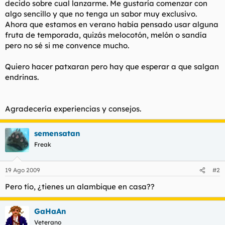
decido sobre cual lanzarme. Me gustaría comenzar con
t
o
e
algo sencillo y que no tenga un sabor muy exclusivo.
m
Ahora que estamos en verano había pensado usar alguna
a
fruta de temporada, quizás melocotón, melón o sandía
pero no sé si me convence mucho.
Quiero hacer patxaran pero hay que esperar a que salgan
endrinas.
Agradecería experiencias y consejos.
semensatan
Freak
19 Ago 2009
#2
Pero tío, ¿tienes un alambique en casa??
GaHaAn
Veterano