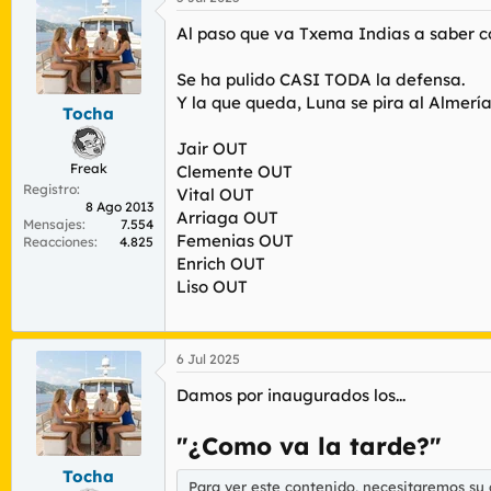
Al paso que va Txema Indias a saber c
Se ha pulido CASI TODA la defensa.
Y la que queda, Luna se pira al Almería
Tocha
Jair OUT
Freak
Clemente OUT
Registro
Vital OUT
8 Ago 2013
Arriaga OUT
Mensajes
7.554
Femenias OUT
Reacciones
4.825
Enrich OUT
Liso OUT
6 Jul 2025
Damos por inaugurados los...
"¿Como va la tarde?"
Tocha
Para ver este contenido, necesitaremos su