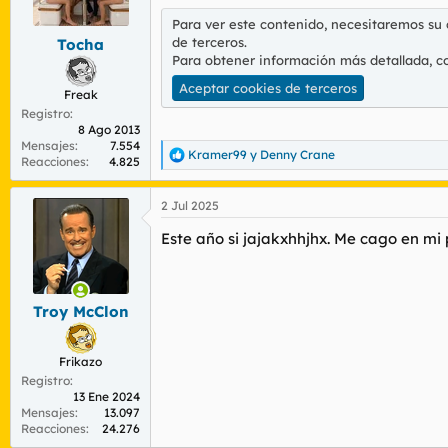
r
n
Para ver este contenido, necesitaremos su
d
i
de terceros.
Tocha
e
c
Para obtener información más detallada, c
l
i
t
o
Aceptar cookies de terceros
Freak
e
Registro
m
8 Ago 2013
a
Mensajes
7.554
Kramer99
y
Denny Crane
R
Reacciones
4.825
e
a
2 Jul 2025
c
c
Este año si jajakxhhjhx. Me cago en mi 
i
o
n
e
s
Troy McClon
:
Frikazo
Registro
13 Ene 2024
Mensajes
13.097
Reacciones
24.276