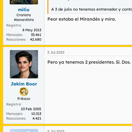
A 3 de julio no tenemos entrenador y contam
miliu
Cronista
Peor estaba el Mirandés y mira.
Alanordista
Registro
8 May 2013
Mensajes
33.461
Reacciones
42.680
5 Jul 2025
Pero ya tenemos 2 presidentes. Sí. Dos.
Jakim Boor
Frikazo
Registro
23 Feb 2005
Mensajes
10.313
Reacciones
4.421
5 Jul 2025