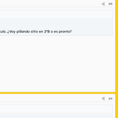
#8
ulo. ¿Voy pillando sitio en 2ºB o es pronto?
#9