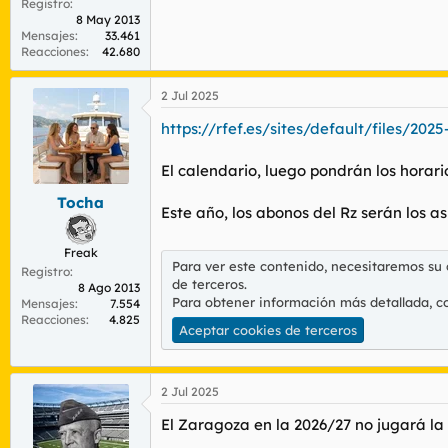
Registro
8 May 2013
Mensajes
33.461
Reacciones
42.680
2 Jul 2025
https://rfef.es/sites/default/files/2
El calendario, luego pondrán los horario
Tocha
Este año, los abonos del Rz serán los a
Freak
Para ver este contenido, necesitaremos su
Registro
de terceros.
8 Ago 2013
Para obtener información más detallada, c
Mensajes
7.554
Reacciones
4.825
Aceptar cookies de terceros
2 Jul 2025
El Zaragoza en la 2026/27 no jugará la