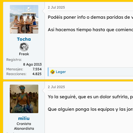
2 Jul 2025
Podéis poner info o demas paridas de v
Asi hacemos tiempo hasta que comience 
Tocha
Freak
Registro
8 Ago 2013
Mensajes
7.554
Leger
R
Reacciones
4.825
e
a
2 Jul 2025
c
c
Yo la seguiré, que es un dolor sufrirla, 
i
o
n
Que alguien ponga los equipos y las jo
e
s
miliu
:
Cronista
Alanordista