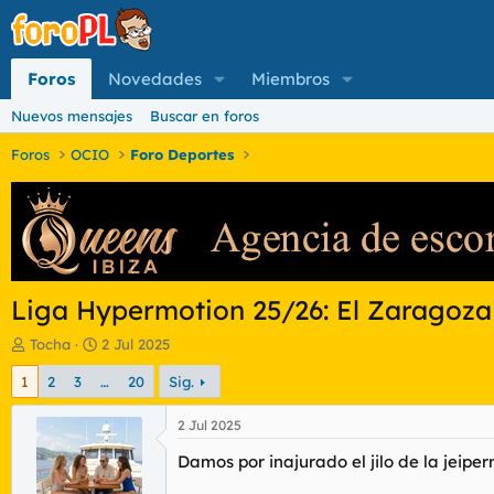
Foros
Novedades
Miembros
Nuevos mensajes
Buscar en foros
Foros
OCIO
Foro Deportes
Liga Hypermotion 25/26: El Zaragoza 
I
F
Tocha
2 Jul 2025
n
e
1
2
3
…
20
Sig.
i
c
c
h
i
a
2 Jul 2025
a
d
Damos por inajurado el jilo de la jeiper
d
e
o
i