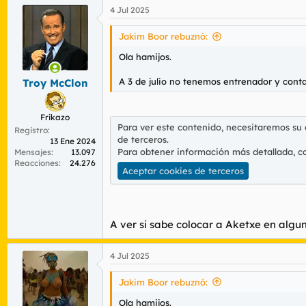
4 Jul 2025
Jakim Boor rebuznó:
Ola hamijos.
A 3 de julio no tenemos entrenador y contam
Troy McClon
Frikazo
Para ver este contenido, necesitaremos su
Registro
de terceros.
13 Ene 2024
Para obtener información más detallada, c
Mensajes
13.097
Reacciones
24.276
Aceptar cookies de terceros
A ver si sabe colocar a Aketxe en algu
4 Jul 2025
Jakim Boor rebuznó:
Ola hamijos.