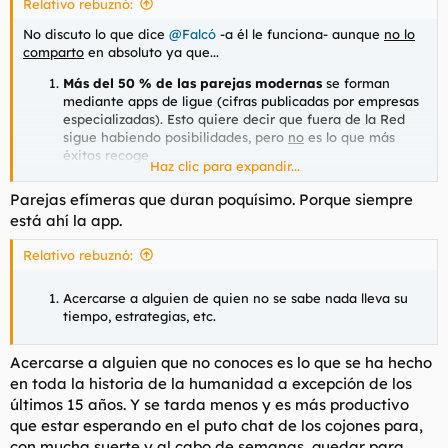
Relativo rebuznó:
:
No discuto lo que dice
@Falcó
-a él le funciona- aunque
no lo
comparto
en absoluto ya que...
Más del 50 % de las parejas modernas
se forman
mediante
apps
de ligue (cifras publicadas por empresas
especializadas). Esto quiere decir que fuera de la Red
sigue habiendo posibilidades, pero
no
es lo que más
éxitos recoge
Haz clic para expandir...
Parejas efímeras que duran poquísimo. Porque siempre
está ahí la app.
Relativo rebuznó:
Acercarse a alguien de quien no se sabe nada lleva su
tiempo, estrategias, etc.
Acercarse a alguien que no conoces es lo que se ha hecho
en toda la historia de la humanidad a excepción de los
últimos 15 años. Y se tarda menos y es más productivo
que estar esperando en el puto chat de los cojones para,
con mucha suerte y al cabo de semanas, quedar para