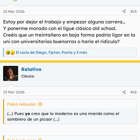
o
n
13 Mar 2026
#15
e
s
Estoy por dejar el trabajo y empezar alguna carrera...
:
Y ponerme morado con el ligue clásico old school.
Creéis que un treintañero en baja forma podría ligar en la
uni con universitarias buenorras o haría el ridículo?
El socio de Diego
,
Tipton
,
Pasta
y 3 más
R
e
a
Relativo
c
c
Clásico
i
o
n
13 Mar 2026
#16
e
s
Falcó rebuznó:
:
(...) Pues
yo
creo que
lo moderno
es una mierda como el
sombrero de un picaor (...)