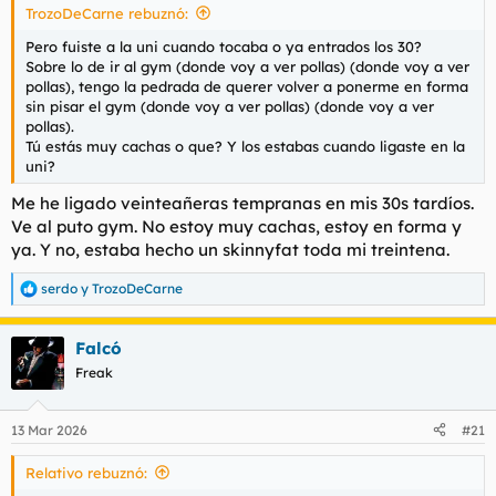
TrozoDeCarne rebuznó:
Pero fuiste a la uni cuando tocaba o ya entrados los 30?
Sobre lo de ir al gym (donde voy a ver pollas) (donde voy a ver
pollas), tengo la pedrada de querer volver a ponerme en forma
sin pisar el gym (donde voy a ver pollas) (donde voy a ver
pollas).
Tú estás muy cachas o que? Y los estabas cuando ligaste en la
uni?
Me he ligado veinteañeras tempranas en mis 30s tardíos.
Ve al puto gym. No estoy muy cachas, estoy en forma y
ya. Y no, estaba hecho un skinnyfat toda mi treintena.
serdo
y
TrozoDeCarne
R
e
a
Falcó
c
c
Freak
i
o
n
13 Mar 2026
#21
e
s
Relativo rebuznó:
: