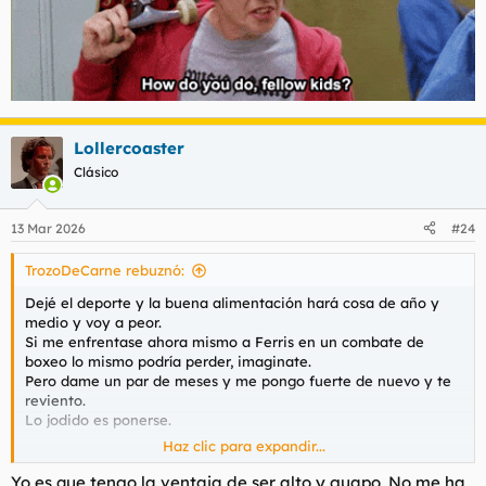
Lollercoaster
Clásico
13 Mar 2026
#24
TrozoDeCarne rebuznó:
Dejé el deporte y la buena alimentación hará cosa de año y
medio y voy a peor.
Si me enfrentase ahora mismo a Ferris en un combate de
boxeo lo mismo podría perder, imaginate.
Pero dame un par de meses y me pongo fuerte de nuevo y te
reviento.
Lo jodido es ponerse.
Haz clic para expandir...
Pero entonces empezar la uni bien mamado a los treinta
tardíos= coñetes?
Yo es que tengo la ventaja de ser alto y guapo. No me ha