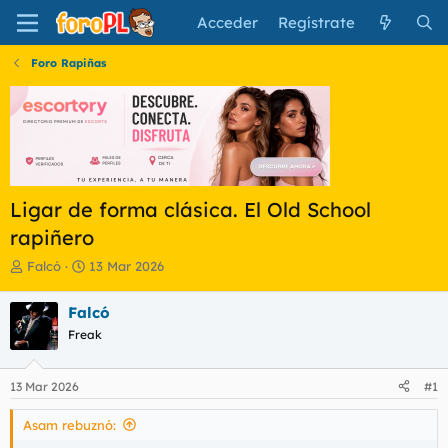
Acceder
Regístrate
Foro Rapiñas
Ligar de forma clásica. El Old School
rapiñero
I
F
Falcó
13 Mar 2026
n
e
i
c
Falcó
c
h
Freak
i
a
a
d
d
e
13 Mar 2026
#1
o
i
r
n
Asam rebuznó:
d
i
e
c