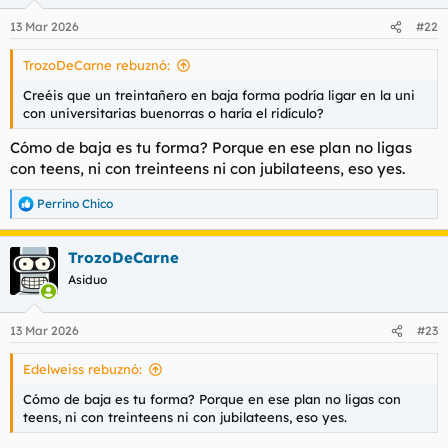
o
n
13 Mar 2026
#22
e
s
TrozoDeCarne rebuznó:
:
Creéis que un treintañero en baja forma podría ligar en la uni
con universitarias buenorras o haría el ridículo?
Cómo de baja es tu forma? Porque en ese plan no ligas
con teens, ni con treinteens ni con jubilateens, eso yes.
Perrino Chico
R
e
a
TrozoDeCarne
c
c
Asiduo
i
o
n
13 Mar 2026
#23
e
s
Edelweiss rebuznó:
:
Cómo de baja es tu forma? Porque en ese plan no ligas con
teens, ni con treinteens ni con jubilateens, eso yes.