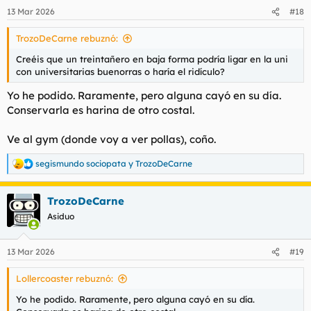
n
13 Mar 2026
#18
e
s
TrozoDeCarne rebuznó:
:
Creéis que un treintañero en baja forma podría ligar en la uni
con universitarias buenorras o haría el ridículo?
Yo he podido. Raramente, pero alguna cayó en su día.
Conservarla es harina de otro costal.
Ve al gym (donde voy a ver pollas), coño.
segismundo sociopata
y
TrozoDeCarne
R
e
a
TrozoDeCarne
c
c
Asiduo
i
o
n
13 Mar 2026
#19
e
s
Lollercoaster rebuznó:
:
Yo he podido. Raramente, pero alguna cayó en su día.