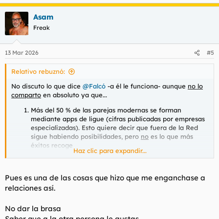
e
a
Asam
c
c
Freak
i
o
n
13 Mar 2026
#5
e
s
Relativo rebuznó:
:
No discuto lo que dice
@Falcó
-a él le funciona- aunque
no lo
comparto
en absoluto ya que...
Más del 50 % de las parejas modernas se forman
mediante
apps
de ligue (cifras publicadas por empresas
especializadas). Esto quiere decir que fuera de la Red
sigue habiendo posibilidades, pero
no
es lo que más
éxitos recoge
Haz clic para expandir...
Acercarse a alguien de quien no se sabe nada lleva su
tiempo, estrategias, etc.
En el trabajo podría tomarse como acoso en cierto grado
Pues es una de las cosas que hizo que me enganchase a
y hay que andar con ciudado
relaciones así.
En viajes menos posibilidades ya que las mujeres buscan
cosas serias por lo general y las que no lo buscan, no son
muy interesantes que digamos (también en general)
No dar la brasa
Ligar en el supermercado, en la gasolinera o en sitios así
Saber que a la otra persona le gustas