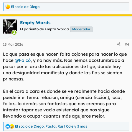
El socio de Diego
R
e
a
Empty Words
c
c
El pariento de Empta Worda
Moderador
i
o
n
13 Mar 2026
#4
e
s
Lo que pasa es que hacen falta cojones para hacer lo que
:
hace
@Falcó
, y no hay más. Nos hemos acostumbrado a
pasar por el aro de las aplicaciones de lige, donde hay
una desigualdad manifiesta y donde las tías se sienten
princesas.
En el cara a cara es donde se ve realmente hacía donde
puede ir el tema: relacion, amiga (ciencia ficción), loca,
follar... lo demás son fantasías que nos creemos para
intentar tapar ese vacío existencial que nos sigue
llevando a ocupar cuantos más agujeros mejor.
El socio de Diego
,
Pasta
,
Rust Cole
y 3 más
R