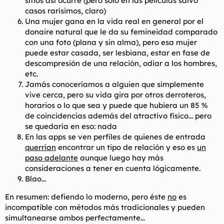
sitios así ocurre (pero sólo en las películas salvo
casos rarísimos, claro)
Una mujer gana en la vida real en general por el
donaire natural que le da su femineidad comparado
con una foto (plana y sin alma), pero esa mujer
puede estar casada, ser lesbiana, estar en fase de
descompresión de una relación, odiar a los hombres,
etc.
Jamás conoceríamos a alguien que simplemente
vive cerca, pero su vida gira por otros derroteros,
horarios o lo que sea y puede que hubiera un 85 %
de coincidencias además del atractivo físico... pero
se quedaría en eso: nada
En las
apps
se ven perfiles de quienes de entrada
querrían
encontrar un tipo de relación y eso es
un
paso adelante
aunque luego hay más
consideraciones a tener en cuenta lógicamente.
Blao
...
En resumen: defiendo lo
moderno,
pero éste
no
es
incompatible con métodos más tradicionales y pueden
simultanearse ambos perfectamente...