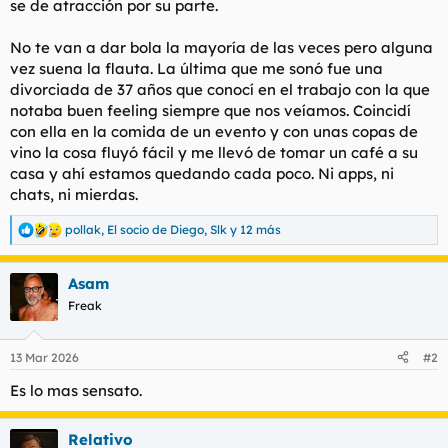
se de atracción por su parte.
No te van a dar bola la mayoría de las veces pero alguna
vez suena la flauta. La última que me sonó fue una
divorciada de 37 años que conocí en el trabajo con la que
notaba buen feeling siempre que nos veíamos. Coincidí
con ella en la comida de un evento y con unas copas de
vino la cosa fluyó fácil y me llevó de tomar un café a su
casa y ahí estamos quedando cada poco. Ni apps, ni
chats, ni mierdas.
pollak
,
El socio de Diego
,
Slk
y 12 más
R
e
a
Asam
c
c
Freak
i
o
n
13 Mar 2026
#2
e
s
Es lo mas sensato.
:
Relativo