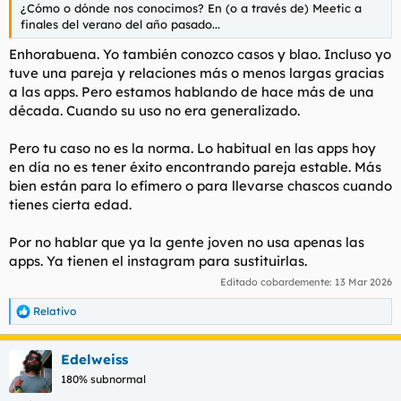
¿Cómo o dónde nos conocimos? En (o a través de) Meetic a
finales del verano del año pasado...
Enhorabuena. Yo también conozco casos y blao. Incluso yo
tuve una pareja y relaciones más o menos largas gracias
a las apps. Pero estamos hablando de hace más de una
década. Cuando su uso no era generalizado.
Pero tu caso no es la norma. Lo habitual en las apps hoy
en día no es tener éxito encontrando pareja estable. Más
bien están para lo efímero o para llevarse chascos cuando
tienes cierta edad.
Por no hablar que ya la gente joven no usa apenas las
apps. Ya tienen el instagram para sustituirlas.
Editado cobardemente:
13 Mar 2026
Relativo
R
e
a
Edelweiss
c
c
180% subnormal
i