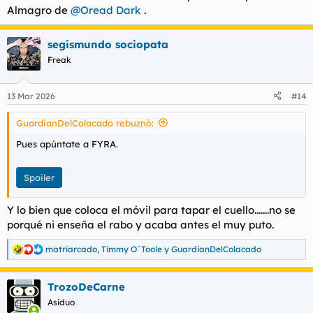
Almagro de
@Oread Dark
.
segismundo sociopata
Freak
13 Mar 2026
#14
GuardianDelColacado rebuznó:
Pues apúntate a FYRA.
Spoiler
Y lo bien que coloca el móvil para tapar el cuello.......no se
porqué ni enseña el rabo y acaba antes el muy puto.
matriarcado
,
Timmy O´Toole
y
GuardianDelColacado
R
e
a
TrozoDeCarne
c
c
Asiduo
i