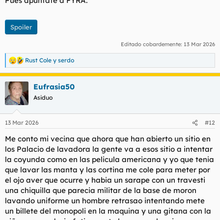
Pues apúntate a FYRA.
:
Spoiler
Editado cobardemente:
13 Mar 2026
Rust Cole
y
serdo
R
e
a
Eufrasia50
c
c
Asiduo
i
o
n
13 Mar 2026
#12
e
s
Me conto mi vecina que ahora que han abierto un sitio en
:
los Palacio de lavadora la gente va a esos sitio a intentar
la coyunda como en las pelicula americana y yo que tenia
que lavar las manta y las cortina me cole para meter por
el ojo aver que ocurre y habia un sarape con un travesti
una chiquilla que parecia militar de la base de moron
lavando uniforme un hombre retrasao intentando mete
un billete del monopoli en la maquina y una gitana con la