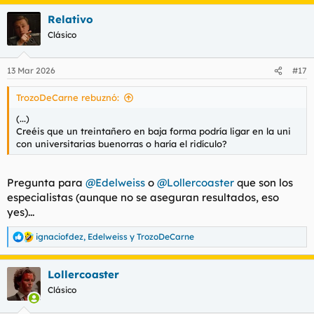
a
Relativo
c
c
Clásico
i
o
n
13 Mar 2026
#17
e
s
TrozoDeCarne rebuznó:
:
(...)
Creéis que un treintañero en baja forma podría ligar en la uni
con universitarias buenorras o haría el ridículo?
Pregunta para
@Edelweiss
o
@Lollercoaster
que son los
especialistas (aunque no se aseguran resultados, eso
yes
)...
ignaciofdez
,
Edelweiss
y
TrozoDeCarne
R
e
a
Lollercoaster
c
c
Clásico
i
o