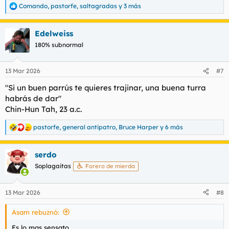
Comando
,
pastorfe
,
saltagradas
y 3 más
R
e
a
Edelweiss
c
c
180% subnormal
i
o
n
13 Mar 2026
#7
e
s
"Si un buen parrús te quieres trajinar, una buena turra
:
habrás de dar"
Chin-Hun Tah, 23 a.c.
pastorfe
,
general antipatro
,
Bruce Harper
y 6 más
R
e
a
serdo
c
c
Soplagaitas
Forero de mierda
i
o
n
13 Mar 2026
#8
e
s
Asam rebuznó:
:
Es lo mas sensato.