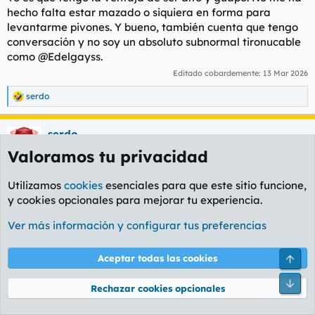
Si Lollercoaster lo consiguió estando "skinnyfat" imagínate
hecho falta estar mazado o siquiera en forma para
estando mazado, no?
levantarme pivones. Y bueno, también cuenta que tengo
conversación y no soy un absoluto subnormal tironucable
Si algún día me decido abro hilo universitario, aunque ya vaya
como @Edelgayss.
a estar más cerca de los 40 que de los 30.
Editado cobardemente:
13 Mar 2026
serdo
R
e
a
serdo
c
c
Soplagaitas
Forero de mierda
Valoramos tu privacidad
i
o
n
Utilizamos
cookies
esenciales para que este sitio funcione,
13 Mar 2026
#25
e
y cookies opcionales para mejorar tu experiencia.
s
Lollercoaster rebuznó:
:
Ver más información y configurar tus preferencias
Yo es que tengo la ventaja de ser alto y guapo. No me ha
hecho falta estar mazado o siquiera en forma para levantarme
Arri
Aceptar todas las cookies
pivones. Y bueno, también cuenta que tengo conversación y
no soy un absoluto subnormal tironucable como @Edelgayss.
Pie
Rechazar cookies opcionales
¿Pero quieres ir de una puta vez a tu hilo y contarnos qué