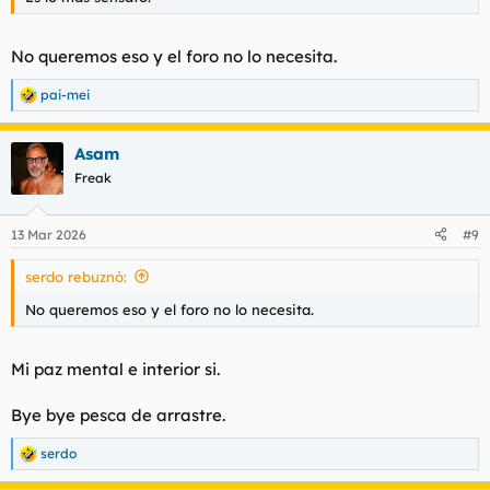
No queremos eso y el foro no lo necesita.
pai-mei
R
e
a
Asam
c
c
Freak
i
o
n
13 Mar 2026
#9
e
s
serdo rebuznó:
:
No queremos eso y el foro no lo necesita.
Mi paz mental e interior si.
Bye bye pesca de arrastre.
serdo
R
e