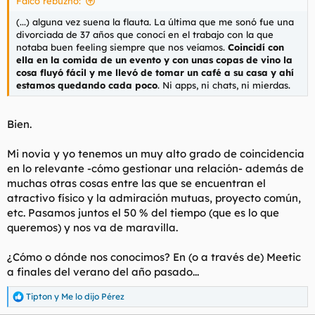
Falcó rebuznó:
(...) alguna vez suena la flauta. La última que me sonó fue una
divorciada de 37 años que conocí en el trabajo con la que
notaba buen feeling siempre que nos veíamos.
Coincidí con
ella en la comida de un evento y con unas copas de vino la
cosa fluyó fácil y me llevó de tomar un café a su casa y ahí
estamos quedando cada poco
. Ni apps, ni chats, ni mierdas.
Bien.
Mi novia y yo tenemos un muy alto grado de coincidencia
en lo relevante -cómo gestionar una relación- además de
muchas otras cosas entre las que se encuentran el
atractivo físico y la admiración mutuas, proyecto común,
etc. Pasamos juntos el 50 % del tiempo (que es lo que
queremos) y nos va de maravilla.
¿Cómo o dónde nos conocimos? En (o a través de) Meetic
a finales del verano del año pasado...
Tipton
y
Me lo dijo Pérez
R
e