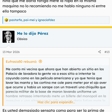
niña que me daria fatiga mete la ropa en la misma
maquina no lo recomiendo no me hablo ninguno ni entre
ello tampoco
pastorfe
,
pai-mei
y
ignaciofdez
R
e
a
Me lo dijo Pérez
c
c
Clásico
i
o
n
13 Mar 2026
#13
e
s
Eufrasia50 rebuznó:
:
Me conto mi vecina que ahora que han abierto un sitio en los
Palacio de lavadora la gente va a esos sitio a intentar la
coyunda como en las pelicula americana y yo que tenia que
lavar las manta y las cortina me cole para meter por el ojo aver
que ocurre y habia un sarape con un travesti una chiquilla que
parecia militar de la base de moron lavando uniforme un
hombre retrasao intentando mete un billete del monopoli en la
maquina y una gitana con la niña que me daria fatiga mete la
Haz clic para expandir...
ropa en la misma maquina no lo recomiendo no me hablo
ninguno ni entre ello tampoco
Es usted demasiado sensata como para ser la prima de