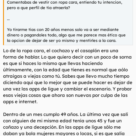
Comentabas de vestir con ropa cara, entiendo tu intencion,
l
i
pero a que perfil de tia atraerla?
t
o
e
...
m
a
Yo tirarme tias con 20 años menos solo va a ser mediante
dinero o pagandoles todo, algo que me parece mas ético que
la opcion de dejar de ser yo mismo y mentirles a la cara.
Lo de la ropa cara, el cochazo y el casoplón era una
forma de hablar. Lo que quiero decir con un poco de sorna
es que si haces lo mismo que llevas haciendo
últimamente, con la edad que tienes es normal que aólo
atraigas a viejas como tú. Sabes que llevo mucho tiempo
diciendo aquí que lo mejor que se puede hacer es dejar de
una vez las apps de ligue y cambiar el escenario. Y probar
esas viejas cosas que ahora son nuevas por culpa de las
apps e internet.
Dentro de un mes cumplo 49 años. La última vez que salí
con alguien de mi misma edad tenía unos 45 y fue un
coñazo y una decepción. En las apps de ligue sólo me
daban ya bola mujeres mayores o locas, si es que salía