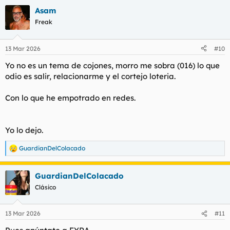
a
Asam
c
c
Freak
i
o
n
13 Mar 2026
#10
e
s
Yo no es un tema de cojones, morro me sobra (016) lo que
:
odio es salir, relacionarme y el cortejo loteria.
Con lo que he empotrado en redes.
Yo lo dejo.
GuardianDelColacado
R
e
a
GuardianDelColacado
c
c
Clásico
i
o
n
13 Mar 2026
#11
e
s