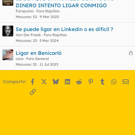
DINERO INTENTO LIGAR CONMIGO
Foroputas
Foro Rapiñas
Masunos
52
9 Mar 2025
Se puede ligar en Linkedin o es dificil ?
Van Der Freak
Foro Rapiñas
Masunos
23
3 Mar 2024
Ligar en Benicarló
e
coco
Foro General
Masunos
32
11 Jul 2023
r
r
Facebook
X
Bluesky
LinkedIn
Reddit
Pinterest
Tumblr
WhatsA
Em
Compartir:
o
Enlace