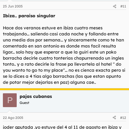
25 Jun 2005
#11
Ibiza.. paraiso singular
Hace dos veranos estuve en ibiza cuatro meses
trabajando... saliendo casi cada noche y follando entre
una media dos por semana... y sinceramente como te han
comentado en san antonio es donde mas facil resulta
ligar... solo hay que esperar a que la guiri este un poko
borracha decirle cuatro tonterias chapurrenado un ingles
tonto.. y a rato decirle la frase pa llevartela al hotel " do
you wanto to go to my place"... no es cienca exacta pero si
se lo dices a 4 tias algo borrachas (las que estan apunto
de potar mejor dejarlas en paz) alguna cae..
pajas cubanas
P
Guest
22 Ago 2005
#12
joder qputada ,yo estuve del 4 al 11 de agosto en ibiza y