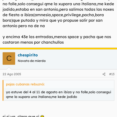
no folle,solo consegui qme la xupara una italiana,me kede
jodido,estaba en san antonio,pero salimos todas las noxes
de fiesta a ibiza(amnesia,space,privilege,pacha,bora
bora)que putada y mira que yo propuse salir por san
antonio pero na de na
y encima 43e las entradas,menos space y pacha que nos
costaron menos por chanchullos
chespirito
C
Novato de mierda
22 Ago 2005
#13
pajas cubanas rebuznó:
yo estuve del 4 al 11 de agosto en ibiza y no folle,solo consegui
qme la xupara una italiana,me kede jodido
si si ya, claro que si