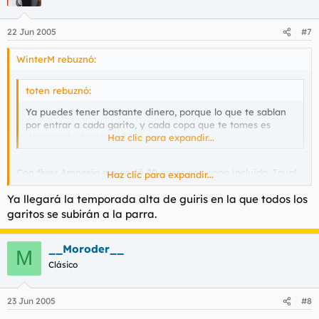
22 Jun 2005
#7
WinterM rebuznó:
toten rebuznó:
Ya puedes tener bastante dinero, porque lo que te sablan
por entrar a cada garito, y cada copa que te tomes es
demasiado. (putos guiris)
Haz clic para expandir...
Con flyer Amnesia me costó 20 euros con copa incluida. Igual
Haz clic para expandir...
que cualquier discoteca del estilo de Barcelona. Las copas
Ya llegará la temporada alta de guiris en la que todos los
dentro a 13 euros, lo normal en Bcn son unos 10. Tampoco es
para tanto.
garitos se subirán a la parra.
Tienes razón en que ligar depende más de ellas que de uno
__Moroder__
mismo, pero está claro que si no lo intentas na de na.
M
Clásico
23 Jun 2005
#8