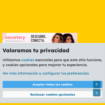
Valoramos tu privacidad
Utilizamos
cookies
esenciales para que este sitio funcione,
y cookies opcionales para mejorar tu experiencia.
Foro Rapiñas
Ver más información y configurar tus preferencias
Cookies
PL OLDSTYLE AMARILLO
Cambiar fuente
Español (ES)
Arri
Aceptar todas las cookies
Contáctanos
Términos y reglas
Política de privacidad
Ayuda
R
Pie
S
Rechazar cookies opcionales
S
®
Community platform by XenForo
© 2010-2026 XenForo Ltd.