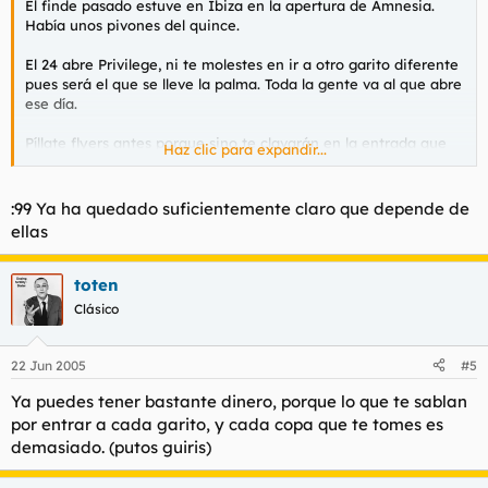
El finde pasado estuve en Ibiza en la apertura de Amnesia.
Había unos pivones del quince.
El 24 abre Privilege, ni te molestes en ir a otro garito diferente
pues será el que se lleve la palma. Toda la gente va al que abre
ese día.
Píllate flyers antes porque sino te clavarán en la entrada que
Haz clic para expandir...
no veas.
Lo de ligar ya depende de tí
.
:99 Ya ha quedado suficientemente claro que depende de
ellas
toten
Clásico
22 Jun 2005
#5
Ya puedes tener bastante dinero, porque lo que te sablan
por entrar a cada garito, y cada copa que te tomes es
demasiado. (putos guiris)