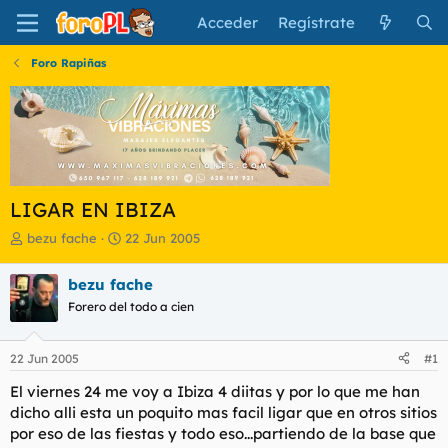
Acceder
Regístrate
Foro Rapiñas
LIGAR EN IBIZA
I
F
bezu fache
22 Jun 2005
n
e
i
c
bezu fache
c
h
Forero del todo a cien
i
a
a
d
d
e
22 Jun 2005
#1
o
i
r
n
El viernes 24 me voy a Ibiza 4 diitas y por lo que me han
d
i
dicho alli esta un poquito mas facil ligar que en otros sitios
e
c
por eso de las fiestas y todo eso...partiendo de la base que
l
i