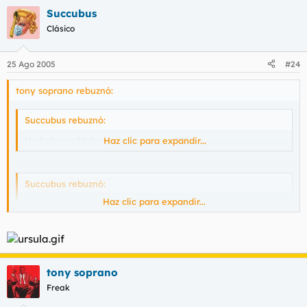
Succubus
Clásico
25 Ago 2005
#24
tony soprano rebuznó:
Succubus rebuznó:
No hubo un Holocausto hace poco???
Haz clic para expandir...
Succubus rebuznó:
Haz clic para expandir...
Nada, por aquí haciendo limpieza de hilos inútiles.
Haz clic para expandir...
como venimos de las vacaciones...
tony soprano
Freak