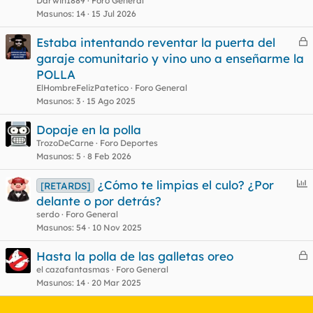
Darwin1889
Foro General
Masunos
14
15 Jul 2026
Estaba intentando reventar la puerta del
e
garaje comunitario y vino uno a enseñarme la
r
POLLA
r
ElHombreFelizPatetico
Foro General
Masunos
3
15 Ago 2025
Dopaje en la polla
o
TrozoDeCarne
Foro Deportes
Masunos
5
8 Feb 2026
E
¿Cómo te limpias el culo? ¿Por
[RETARDS]
n
delante o por detrás?
c
serdo
Foro General
u
Masunos
54
10 Nov 2025
e
Hasta la polla de las galletas oreo
s
e
el cazafantasmas
Foro General
t
Masunos
14
20 Mar 2025
r
r