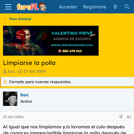
Acceder
Regístrate
Foro General
Limpiarse la polla
I
F
buc
27 Oct 2004
n
e
Cerrado para nuevas respuestas.
i
c
c
h
i
a
buc
a
d
Asiduo
d
e
o
i
r
n
27 Oct 2004
#1
d
i
e
c
Al igual que nos limpiamos y/o lavamos el culo después
l
i
de cagar,es imprescindible limpiarse la polla después de