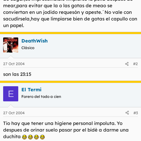
t
o
mear,para evitar que la o las gotas de meao se
e
conviertan en un jodido requesón y apeste.´No vale con
m
sacudírsela,hay que limpiarse bien de gotas el capullo con
a
un papel.
DeathWish
Clásico
27 Oct 2004
#2
son las 23:15
El Termi
E
Forero del todo a cien
27 Oct 2004
#3
Tio hay que tener una higiene personal impoluta. Yo
despues de orinar suelo pasar por el bidè a darme una
duchita