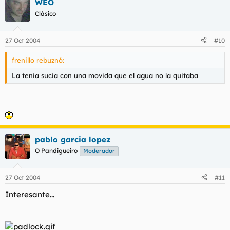
WEO
Clásico
27 Oct 2004
#10
frenillo rebuznó:
La tenia sucia con una movida que el agua no la quitaba
pablo garcia lopez
O Pandigueiro
Moderador
27 Oct 2004
#11
Interesante...