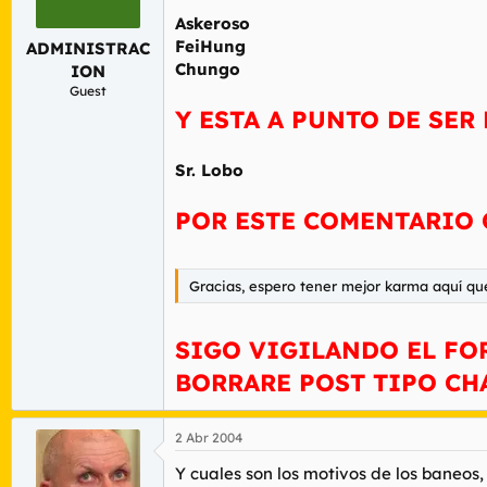
r
n
Askeroso
d
i
FeiHung
ADMINISTRAC
e
c
l
i
Chungo
ION
t
o
Guest
e
Y ESTA A PUNTO DE SE
m
a
Sr. Lobo
POR ESTE COMENTARIO 
Gracias, espero tener mejor karma aquí qu
SIGO VIGILANDO EL FO
BORRARE POST TIPO CH
2 Abr 2004
Y cuales son los motivos de los baneos,