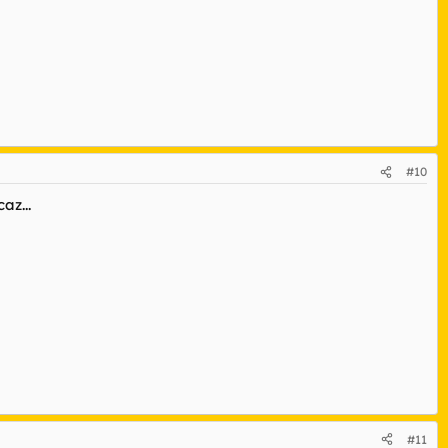
#10
az...
#11