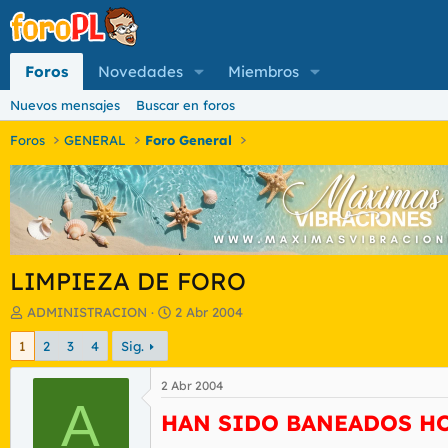
Foros
Novedades
Miembros
Nuevos mensajes
Buscar en foros
Foros
GENERAL
Foro General
LIMPIEZA DE FORO
I
F
ADMINISTRACION
2 Abr 2004
n
e
1
2
3
4
Sig.
i
c
c
h
i
a
2 Abr 2004
a
A
d
HAN SIDO BANEADOS HO
d
e
o
i