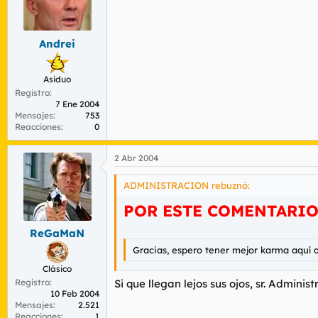
Andrei
Asiduo
Registro
7 Ene 2004
Mensajes
753
Reacciones
0
2 Abr 2004
ADMINISTRACION rebuznó:
POR ESTE COMENTARIO
ReGaMaN
Gracias, espero tener mejor karma aquí 
Clásico
Registro
Si que llegan lejos sus ojos, sr. Adminis
10 Feb 2004
Mensajes
2.521
Reacciones
1