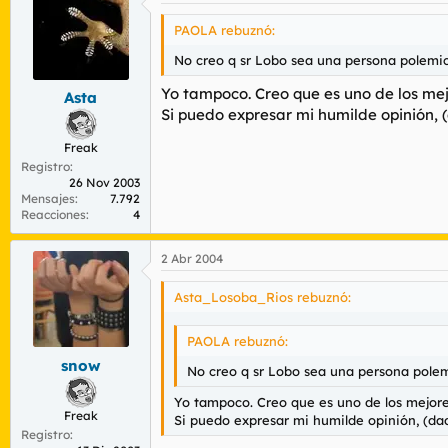
PAOLA rebuznó:
No creo q sr Lobo sea una persona polemic
Yo tampoco. Creo que es uno de los mej
Asta
Si puedo expresar mi humilde opinión, 
Freak
Registro
26 Nov 2003
Mensajes
7.792
Reacciones
4
2 Abr 2004
Asta_Losoba_Rios rebuznó:
PAOLA rebuznó:
snow
No creo q sr Lobo sea una persona polem
Yo tampoco. Creo que es uno de los mejores
Freak
Si puedo expresar mi humilde opinión, (dad
Registro