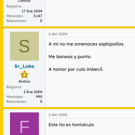
Clásico
Registro
17 Ene 2004
Mensajes
3.147
Reacciones
0
2 Abr 2004
S
A mi no me amenaces soplapollas.
Me baneas y punto.
Sr_Lobo
A tomar por culo imbecil.
Asiduo
Registro
2 Ene 2004
Mensajes
990
Reacciones
0
2 Abr 2004
F
Este tio es tontolculo