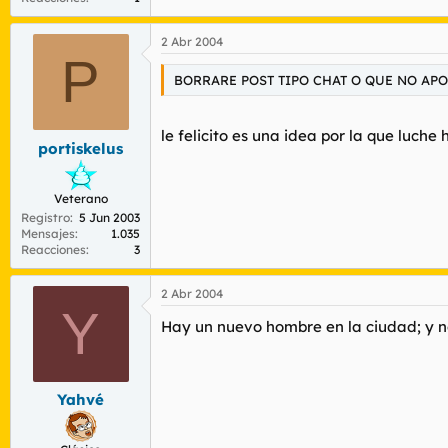
2 Abr 2004
P
BORRARE POST TIPO CHAT O QUE NO AP
le felicito es una idea por la que luche
portiskelus
Veterano
Registro
5 Jun 2003
Mensajes
1.035
Reacciones
3
2 Abr 2004
Y
Hay un nuevo hombre en la ciudad; y no
Yahvé