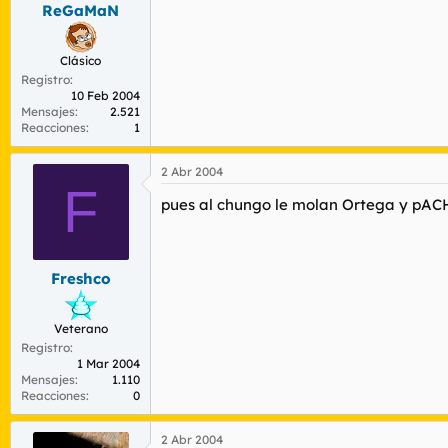
ReGaMaN
Clásico
Registro
10 Feb 2004
Mensajes
2.521
Reacciones
1
2 Abr 2004
F
pues al chungo le molan Ortega y pACHEC
Freshco
Veterano
Registro
1 Mar 2004
Mensajes
1.110
Reacciones
0
2 Abr 2004