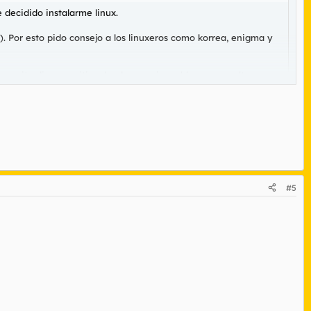
decidido instalarme linux.
). Por esto pido consejo a los linuxeros como korrea, enigma y
esito diversos sitios donde ver mis problemas resueltos o
#5