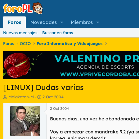
Foros
Novedades
Miembros
Nuevos mensajes
Buscar en foros
Foros
OCIO
Foro Informática y Videojuegos
[LINUX] Dudas varias
I
F
Malakaton-M
2 Oct 2004
n
e
i
c
2 Oct 2004
c
h
Buenos días, una vez he abandonado el
i
a
a
d
d
e
Voy a empezar con mandrake 9.2 (ya se q
o
i
korrea, enigma y demás...