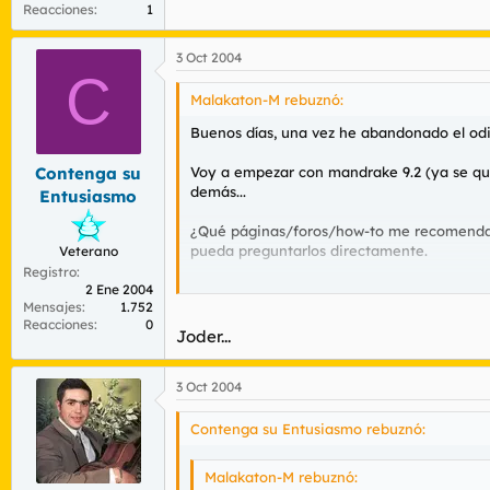
Reacciones
1
3 Oct 2004
C
Malakaton-M rebuznó:
Buenos días, una vez he abandonado el odi
Voy a empezar con mandrake 9.2 (ya se que 
Contenga su
demás...
Entusiasmo
¿Qué páginas/foros/how-to me recomendais
pueda preguntarlos directamente.
Veterano
Registro
¿Qué necesita todo novato antes de empez
2 Ene 2004
Mensajes
1.752
Reacciones
0
Google espero que sea un buen aliado tam
Joder...
Saludos.
3 Oct 2004
Contenga su Entusiasmo rebuznó:
Malakaton-M rebuznó: