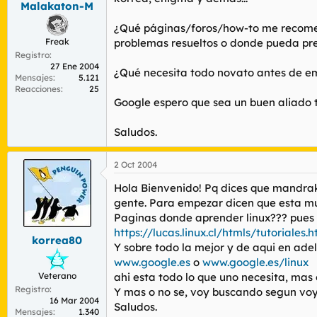
Malakaton-M
r
n
d
i
¿Qué páginas/foros/how-to me recomend
e
c
Freak
problemas resueltos o donde pueda pr
l
i
Registro
t
o
27 Ene 2004
e
¿Qué necesita todo novato antes de em
Mensajes
5.121
m
Reacciones
25
a
Google espero que sea un buen aliado 
Saludos.
2 Oct 2004
Hola Bienvenido! Pq dices que mandrake
gente. Para empezar dicen que esta muy
Paginas donde aprender linux??? pues
https://lucas.linux.cl/htmls/tutoriales.h
korrea80
Y sobre todo la mejor y de aqui en ade
www.google.es
o
www.google.es/linux
Veterano
ahi esta todo lo que uno necesita, mas
Registro
Y mas o no se, voy buscando segun voy 
16 Mar 2004
Saludos.
Mensajes
1.340