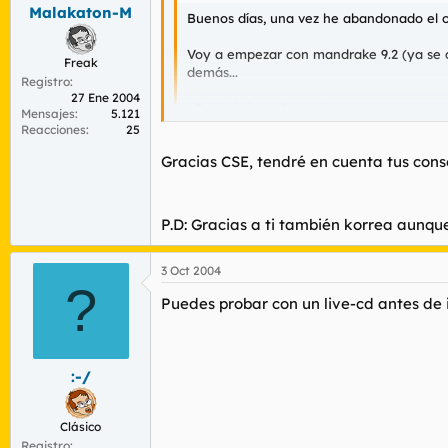
Malakaton-M
Buenos días, una vez he abandonado el o
Voy a empezar con mandrake 9.2 (ya se qu
Freak
demás...
Registro
27 Ene 2004
¿Qué páginas/foros/how-to me recomendai
Mensajes
5.121
donde pueda preguntarlos directamente.
Reacciones
25
Gracias CSE, tendré en cuenta tus conse
¿Qué necesita todo novato antes de emp
Google espero que sea un buen aliado t
Joder...
P.D: Gracias a ti también korrea aunq
Saludos.
3 Oct 2004
?
Puedes probar con un live-cd antes de i
:-/
Clásico
Registro