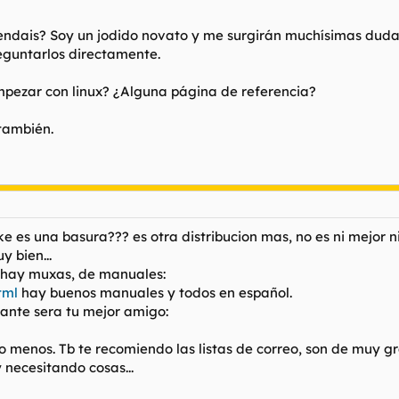
ais? Soy un jodido novato y me surgirán muchísimas dudas. 
eguntarlos directamente.
pezar con linux? ¿Alguna página de referencia?
también.
 es una basura??? es otra distribucion mas, no es ni mejor 
 bien...
 hay muxas, de manuales:
tml
hay buenos manuales y todos en español.
lante sera tu mejor amigo:
 o menos. Tb te recomiendo las listas de correo, son de muy g
necesitando cosas...