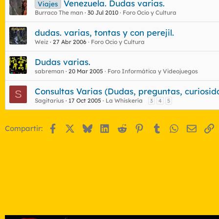
Venezuela. Dudas varias.
Viajes
Burraco The man
30 Jul 2010
Foro Ocio y Cultura
dudas. varias, tontas y con perejil.
Weiz
27 Abr 2006
Foro Ocio y Cultura
Dudas varias.
sabreman
20 Mar 2005
Foro Informática y Videojuegos
Consultas Varias (Dudas, preguntas, curiosid
S
Sagitarius
17 Oct 2005
La Whiskería
3
4
5
Facebook
X
Bluesky
LinkedIn
Reddit
Pinterest
Tumblr
WhatsApp
Email
E
Compartir: