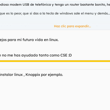
dioso modem USB de telefónica y tengo un router bastante bonito, he 
e es lo peor, que si das a la tecla de windows sale el menu y demás...
Haz clic para expandir...
s? Soy un jodido novato y me surgirán muchísimas dudas. Por eso nec
Haz clic para expandir...
jos para mi futura vida en linux.
ezar con linux? ¿Alguna página de referencia?
ambién.
ue no me has ayudado tanto como CSE :D
nstalar linux , Knoppix por ejemplo.