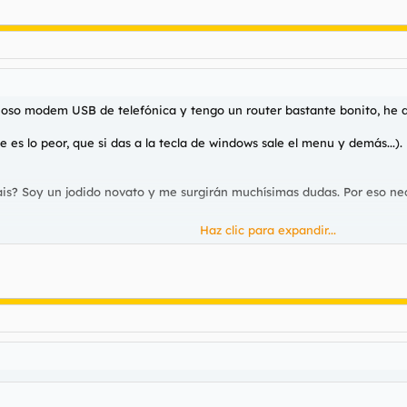
oso modem USB de telefónica y tengo un router bastante bonito, he de
es lo peor, que si das a la tecla de windows sale el menu y demás...).
? Soy un jodido novato y me surgirán muchísimas dudas. Por eso nece
Haz clic para expandir...
ar con linux? ¿Alguna página de referencia?
bién.