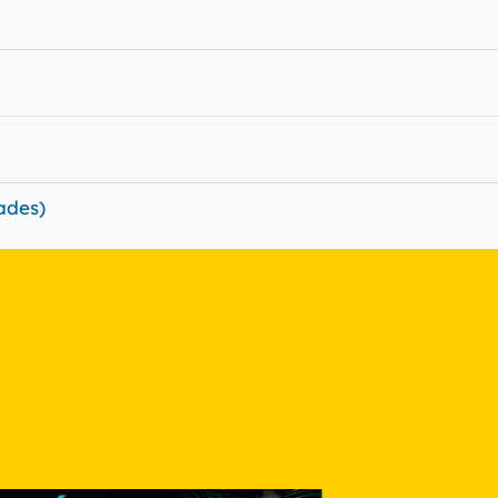
ades)
nlace