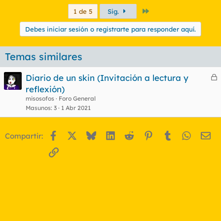
Último
1 de 5
Sig.
Debes iniciar sesión o registrarte para responder aquí.
Temas similares
Diario de un skin (Invitación a lectura y
e
reflexión)
r
misosofos
Foro General
r
Masunos
3
1 Abr 2021
Facebook
X
Bluesky
LinkedIn
Reddit
Pinterest
Tumblr
WhatsA
Em
Compartir:
o
Enlace