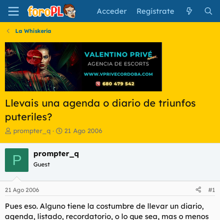
Acceder
Regístrate
La Whiskería
Llevais una agenda o diario de triunfos
puteriles?
I
F
prompter_q
21 Ago 2006
n
e
i
c
prompter_q
P
c
h
Guest
i
a
a
d
d
e
21 Ago 2006
#1
o
i
r
n
Pues eso. Alguno tiene la costumbre de llevar un diario,
d
i
agenda, listado, recordatorio, o lo que sea, mas o menos
e
c