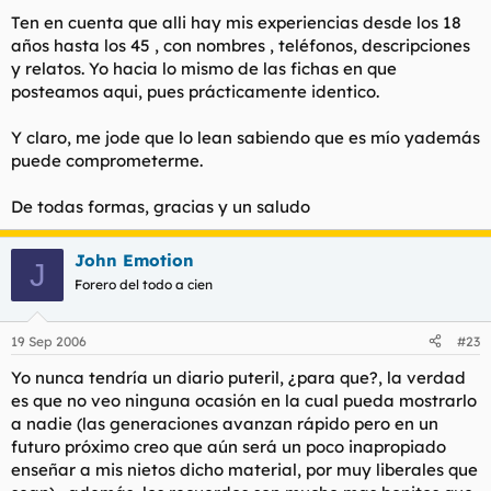
jamón de Jabugo. Había mas de 300 anotaciones, nombre,
mandartelo al "taller" y descargar en otro soporte. Depende del
Ten en cuenta que alli hay mis experiencias desde los 18
fisico, dirección, experiencia... :x
modelo.
años hasta los 45 , con nombres , teléfonos, descripciones
Lo de fotos o vídeos no está mal pensado. Hace falta a ver
Si lo consigues y si no es molestia prefiero guijuelo. 8)
y relatos. Yo hacia lo mismo de las fichas en que
que dice la lumi.
posteamos aqui, pues prácticamente identico.
Y claro, me jode que lo lean sabiendo que es mío yademás
puede comprometerme.
De todas formas, gracias y un saludo
John Emotion
J
Forero del todo a cien
19 Sep 2006
#23
Yo nunca tendría un diario puteril, ¿para que?, la verdad
es que no veo ninguna ocasión en la cual pueda mostrarlo
a nadie (las generaciones avanzan rápido pero en un
futuro próximo creo que aún será un poco inapropiado
enseñar a mis nietos dicho material, por muy liberales que