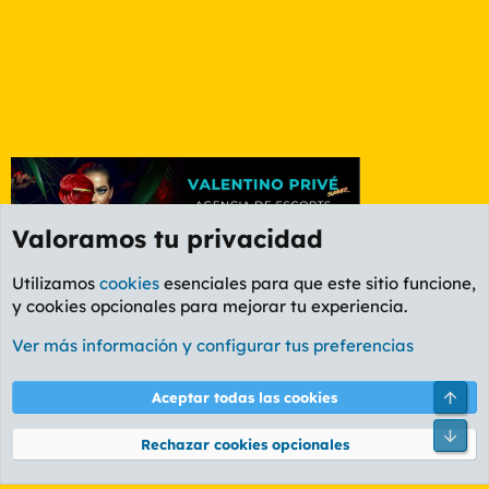
Valoramos tu privacidad
Utilizamos
cookies
esenciales para que este sitio funcione,
y cookies opcionales para mejorar tu experiencia.
La Whiskería
Ver más información y configurar tus preferencias
Cookies
PL OLDSTYLE AMARILLO
Cambiar fuente
Español (ES)
Arri
Aceptar todas las cookies
Contáctanos
Términos y reglas
Política de privacidad
Ayuda
R
Pie
S
Rechazar cookies opcionales
S
®
Community platform by XenForo
© 2010-2026 XenForo Ltd.