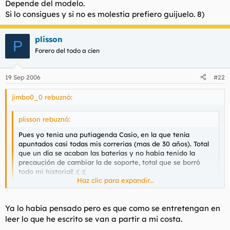
Depende del modelo.
dice la lumi.
Si lo consigues y si no es molestia prefiero guijuelo. 8)
plisson
P
Forero del todo a cien
19 Sep 2006
#22
jimbo0_0 rebuznó:
plisson rebuznó:
Pues yo tenia una putiagenda Casio, en la que tenía
apuntados casi todas mis correrias (mas de 30 años). Total
que un día se acaban las baterías y no habia tenido la
precaución de cambiar la de soporte, total que se borró
todo mi historial! :( :(
Haz clic para expandir...
Ahora voy a ver si lo pongo en el PC, con clave, pero si
algún día lo llevo al taller me temo que un entendido se
Haz clic para expandir...
Ya lo habia pensado pero es que como se entretengan en
cepilla la clave en un plis. Ya veremos.
Otra solución es ponerlo en un disco duro externo.
leer lo que he escrito se van a partir a mi costa.
Si alguien sabe como salvar lo de la agenda le mando un
Creo que si lo llevas a un vendedor oficial Casio puede