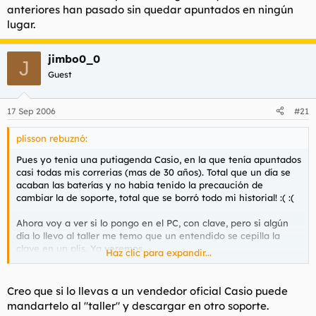
anteriores han pasado sin quedar apuntados en ningún
lugar.
jimbo0_0
J
Guest
17 Sep 2006
#21
plisson rebuznó:
Pues yo tenia una putiagenda Casio, en la que tenía apuntados
casi todas mis correrias (mas de 30 años). Total que un día se
acaban las baterías y no habia tenido la precaución de
cambiar la de soporte, total que se borró todo mi historial! :( :(
Ahora voy a ver si lo pongo en el PC, con clave, pero si algún
día lo llevo al taller me temo que un entendido se cepilla la
clave en un plis. Ya veremos.
Haz clic para expandir...
Otra solución es ponerlo en un disco duro externo.
Si alguien sabe como salvar lo de la agenda le mando un
jamón de Jabugo. Había mas de 300 anotaciones, nombre,
Creo que si lo llevas a un vendedor oficial Casio puede
fisico, dirección, experiencia... :x
mandartelo al "taller" y descargar en otro soporte.
Lo de fotos o vídeos no está mal pensado. Hace falta a ver que