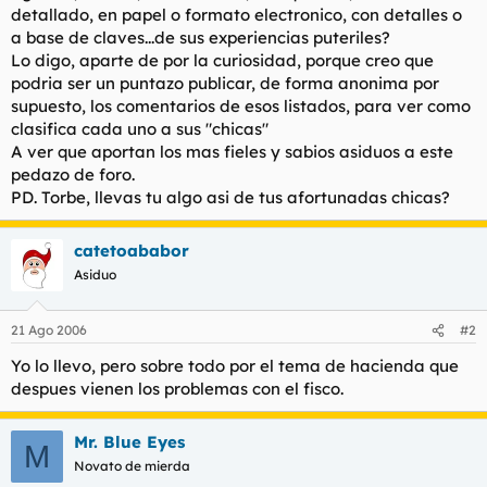
detallado, en papel o formato electronico, con detalles o
l
i
a base de claves...de sus experiencias puteriles?
t
o
e
Lo digo, aparte de por la curiosidad, porque creo que
m
podria ser un puntazo publicar, de forma anonima por
a
supuesto, los comentarios de esos listados, para ver como
clasifica cada uno a sus "chicas"
A ver que aportan los mas fieles y sabios asiduos a este
pedazo de foro.
PD. Torbe, llevas tu algo asi de tus afortunadas chicas?
catetoababor
Asiduo
21 Ago 2006
#2
Yo lo llevo, pero sobre todo por el tema de hacienda que
despues vienen los problemas con el fisco.
Mr. Blue Eyes
M
Novato de mierda