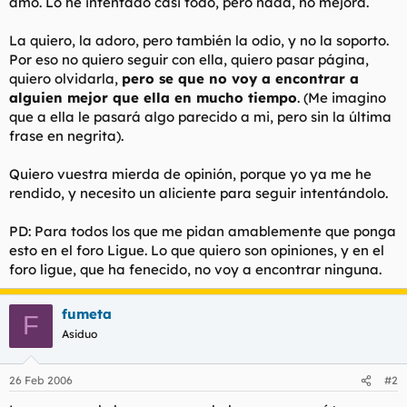
amo. Lo he intentado casi todo, pero nada, no mejora.
t
o
e
m
La quiero, la adoro, pero también la odio, y no la soporto.
a
Por eso no quiero seguir con ella, quiero pasar página,
quiero olvidarla,
pero se que no voy a encontrar a
alguien mejor que ella en mucho tiempo
. (Me imagino
que a ella le pasará algo parecido a mi, pero sin la última
frase en negrita).
Quiero vuestra mierda de opinión, porque yo ya me he
rendido, y necesito un aliciente para seguir intentándolo.
PD: Para todos los que me pidan amablemente que ponga
esto en el foro Ligue. Lo que quiero son opiniones, y en el
foro ligue, que ha fenecido, no voy a encontrar ninguna.
fumeta
F
Asiduo
26 Feb 2006
#2