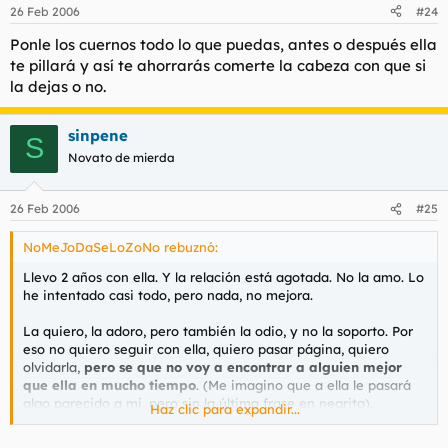
26 Feb 2006
#24
Ponle los cuernos todo lo que puedas, antes o después ella
te pillará y así te ahorrarás comerte la cabeza con que si
la dejas o no.
sinpene
S
Novato de mierda
26 Feb 2006
#25
NoMeJoDaSeLoZoNo rebuznó:
Llevo 2 años con ella. Y la relación está agotada. No la amo. Lo
he intentado casi todo, pero nada, no mejora.
La quiero, la adoro, pero también la odio, y no la soporto. Por
eso no quiero seguir con ella, quiero pasar página, quiero
olvidarla,
pero se que no voy a encontrar a alguien mejor
que ella en mucho tiempo
. (Me imagino que a ella le pasará
algo parecido a mi, pero sin la última frase en negrita).
Haz clic para expandir...
Quiero vuestra mierda de opinión, porque yo ya me he