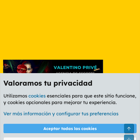
Valoramos tu privacidad
Utilizamos
cookies
esenciales para que este sitio funcione,
y cookies opcionales para mejorar tu experiencia.
Foro General
Ver más información y configurar tus preferencias
Cookies
PL OLDSTYLE AMARILLO
Cambiar fuente
Español (ES)
Arri
Aceptar todas las cookies
Contáctanos
Términos y reglas
Política de privacidad
Ayuda
R
Pie