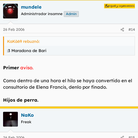
mundele
Administrador insomne
Admin
26 Feb 2006
#14
KaKà69 rebuznó:
:3 Maradona de Bari
Primer
aviso.
Como dentro de una hora el hilo se haya convertido en el
consultorio de Elena Francis, denlo por finado.
Hijos de perra.
NaKo
Freak
26 Feb 2006
#15