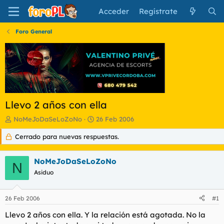
Acceder
Regístrate
Foro General
Llevo 2 años con ella
I
F
NoMeJoDaSeLoZoNo
26 Feb 2006
n
e
Cerrado para nuevas respuestas.
i
c
c
h
i
a
NoMeJoDaSeLoZoNo
a
d
N
d
Asiduo
e
o
i
r
n
26 Feb 2006
#1
d
i
e
c
Llevo 2 años con ella. Y la relación está agotada. No la
l
i