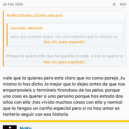
26 Feb 2006
#20
NoMeJoDaSeLoZoNo rebuznó:
aurresku rebuznó:
para que quieres seguir con una relacion que tu mismo no
aguantas?
Haz clic para expandir...
Porque la quiero más que he querido a nada, si eso es querer a
alguien. En cuanto a los cuernos, los dos estamos
Haz clic para expandir...
desencantados, y no me parece adecuado.
Quizás el que tiene más razón es sabreman, y lo que soy es un
vale que la quieres pero esta claro que no como pareja ,tu
poco cobarde por no dar la estocada final.
mismo lo has dicho .lo mejor que lo dejes antes de que nos
emparanoieis y termineis tirandoos de los pelos. porque
una cosa es querer a una persona porque has estado dos
años con ella ,has vivido muchas cosas con ella y normal
que la tengas un cariño especial pero si no hay amor es
tonteria seguir con esa historia
NaKo