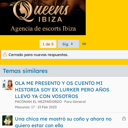
Último
1 de 5
Sig.
Cerrado para nuevas respuestas.
Temas similares
OLA ME PRESENTO Y OS CUENTO MI
HISTORIA SOY EX LURKER PERO AÑOS
LLEVO YA CON VOSOTROS
PACONAN EL HEZPAÑORDO
Foro General
Masunos
17
13 Feb 2023
Una chica me mostró su coño y ahora no
e
quiero estar con ella