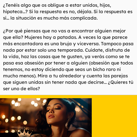
rendido, y necesito un aliciente para seguir intentándolo.
¿Tenéis algo que os obligue a estar unidos, hijos,
hipoteca...? Si la respuesta es no, déjala. Si la respuesta es
PD: Para todos los que me pidan amablemente que ponga esto
sí... la situación es mucho más complicada.
en el foro Ligue. Lo que quiero son opiniones, y en el foro
ligue, que ha fenecido, no voy a encontrar ninguna.
¿Por qué piensas que no vas a encontrar alguien mejor
que ella? Mujeres hay a patadas. A veces la que parece
más encantadora es una bruja y viceversa. Tampoco pasa
nada por estar solo una temporada. Cuídate, disfruta de
la vida, haz las cosas que te gusten, ya verás como se te
pasa esa obsesión por tener a alguien (obsesión que todos
tenemos, no estoy diciendo que seas un bicho raro ni
mucho menos). Mira a tu alrededor y cuenta las parejas
que siguen unidas sin tener nada que decirse... ¿Quieres tú
ser uno de ellos?