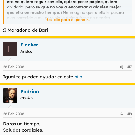
eso no quiero seguir con ella, quiero pasar página, quiero
olvidarla,
pero se que no voy a encontrar a alguien mejor
que ella en mucho tiempo
. (Me imagino que a ella le pasará
algo parecido a mi, pero sin la última frase en negrita).
Haz clic para expandir...
Quiero vuestra mierda de opinión, porque yo ya me he
:3 Maradona de Bari
rendido, y necesito un aliciente para seguir intentándolo.
Flanker
PD: Para todos los que me pidan amablemente que ponga esto
F
en el foro Ligue. Lo que quiero son opiniones, y en el foro
Asiduo
ligue, que ha fenecido, no voy a encontrar ninguna.
26 Feb 2006
#7
Igual te pueden ayudar en este
hilo
.
Padrino
Clásico
26 Feb 2006
#8
Daros un tiempo.
Saludos cordiales.