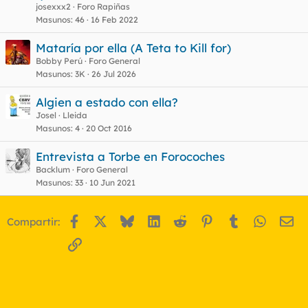
r
josexxx2
Foro Rapiñas
r
Masunos
46
16 Feb 2022
Mataría por ella (A Teta to Kill for)
Bobby Perú
Foro General
o
Masunos
3K
26 Jul 2026
Algien a estado con ella?
Josel
Lleida
Masunos
4
20 Oct 2016
Entrevista a Torbe en Forocoches
Backlum
Foro General
Masunos
33
10 Jun 2021
Facebook
X
Bluesky
LinkedIn
Reddit
Pinterest
Tumblr
WhatsA
Em
Compartir:
Enlace