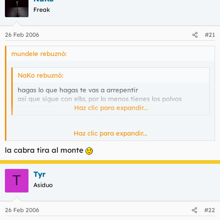
Freak
26 Feb 2006
#21
mundele rebuznó:
NaKo rebuznó:
hagas lo que hagas te vas a arrepentir
asi que sigue con ella, por lo menos tienes los polvos
asegurados
Haz clic para expandir...
cipote
Haz clic para expandir...
Eso eso, pensando con el
la cabra tira al monte
Tyr
T
Asiduo
26 Feb 2006
#22