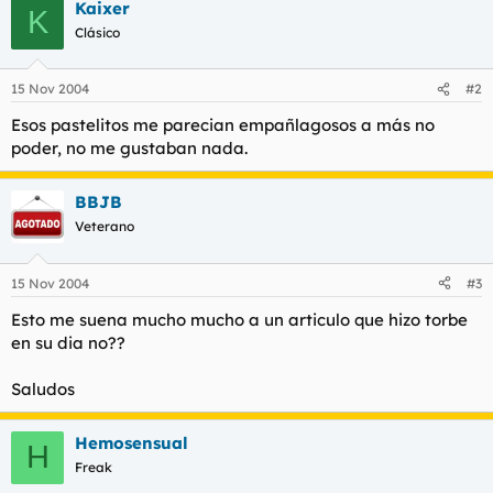
t
o
Kaixer
K
e
Clásico
m
a
15 Nov 2004
#2
Esos pastelitos me parecian empañlagosos a más no
poder, no me gustaban nada.
BBJB
Veterano
15 Nov 2004
#3
Esto me suena mucho mucho a un articulo que hizo torbe
en su dia no??
Saludos
Hemosensual
H
Freak