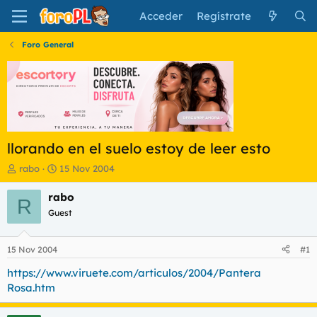
Acceder
Regístrate
Foro General
llorando en el suelo estoy de leer esto
I
F
rabo
15 Nov 2004
n
e
i
c
rabo
R
c
h
Guest
i
a
a
d
d
e
15 Nov 2004
#1
o
i
r
n
https://www.viruete.com/articulos/2004/Pantera
d
i
Rosa.htm
e
c
l
i