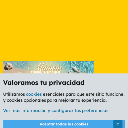
Valoramos tu privacidad
Utilizamos
cookies
esenciales para que este sitio funcione,
y cookies opcionales para mejorar tu experiencia.
Foro General
Ver más información y configurar tus preferencias
Cookies
PL OLDSTYLE AMARILLO
Cambiar fuente
Español (ES)
Arri
Aceptar todas las cookies
Contáctanos
Términos y reglas
Política de privacidad
Ayuda