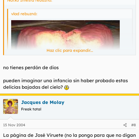
Natxo Iniesta rebuznó:
vlad rebuznó:
Haz clic para expandir...
Haz clic para expandir...
no tienes perdón de dios
Jajajaja :!: Te molan mucho o que :?:
Yo desos no he probao
,
pueden imaginar una infancia sin haber probado estas
pero bollicaos a saco
delicias bajadas del cielo?
Jacques de Molay
Freak total
15 Nov 2004
#8
La página de José Viruete (no la pongo para que no digan