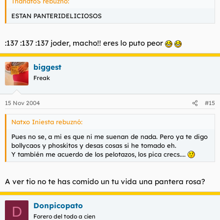
ThanatoS rebuznó:
ESTAN PANTERIDELICIOSOS
:137 :137 :137 joder, macho!! eres lo puto peor
biggest
Freak
15 Nov 2004
#15
Natxo Iniesta rebuznó:
Pues no se, a mi es que ni me suenan de nada. Pero ya te digo
bollycaos y phoskitos y desas cosas si he tomado eh.
Y también me acuerdo de los pelotazos, los pica crecs....
A ver tio no te has comido un tu vida una pantera rosa?
Donpicopato
D
Forero del todo a cien