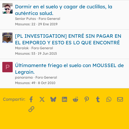
Dormir en el suelo y cagar de cuclillas, la
auténtica salud.
Senior Putas
Foro General
Masunos
22
29 Ene 2019
[PL INVESTIGATION] ENTRÉ SIN PAGAR EN
EL EMPORIO Y ESTO ES LO QUE ENCONTRÉ
Maralok
Foro General
Masunos
53
19 Jun 2015
Últimamente friego el suelo con MOUSSEL de
P
Legrain.
panorama
Foro General
Masunos
49
8 Oct 2010
Facebook
X
Bluesky
LinkedIn
Reddit
Pinterest
Tumblr
WhatsA
Em
Compartir:
Enlace