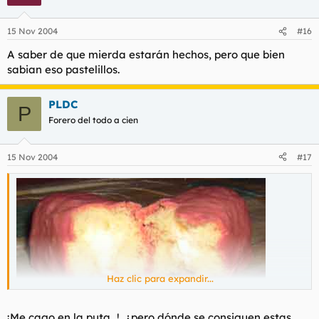
15 Nov 2004
#16
A saber de que mierda estarán hechos, pero que bien
sabian eso pastelillos.
PLDC
P
Forero del todo a cien
15 Nov 2004
#17
Haz clic para expandir...
¡Me cago en la puta...!, ¿pero dónde se consiguen estas