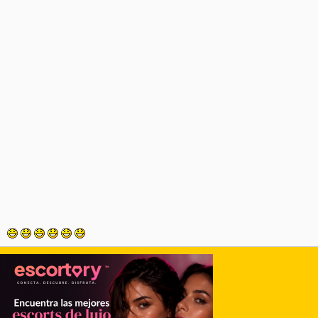
preciosidades? ¿Cómo es que nunca lo había visto antes?
Tiene pinta de ser incluso mejor que el donut de leche. Ahora
no pararé de buscar hasta probar uno.