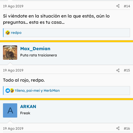
n
19 Ago 2019
#14
e
s
Si viéndote en la situación en la que estás, aún lo
:
preguntas... esta es tu casa...
redpo
R
e
a
Max_Demian
c
c
Puta rata traicionera
i
o
n
19 Ago 2019
#15
e
s
Todo al rojo, redpo.
:
tileno
,
pai-mei
y
HerbMan
R
e
a
ARKAN
c
A
c
Freak
i
o
n
19 Ago 2019
#16
e