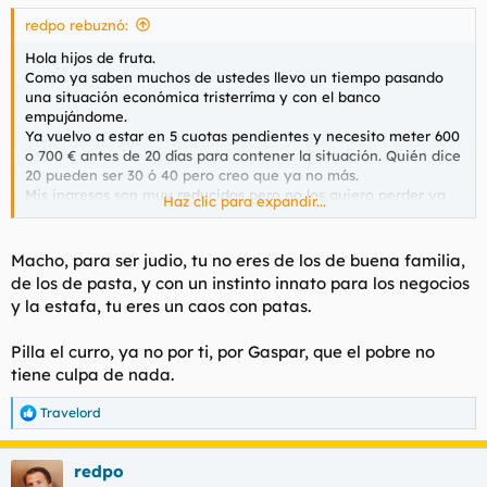
s
redpo rebuznó:
:
Hola hijos de fruta.
Como ya saben muchos de ustedes llevo un tiempo pasando
una situación económica tristerríma y con el banco
empujándome.
Ya vuelvo a estar en 5 cuotas pendientes y necesito meter 600
o 700 € antes de 20 días para contener la situación. Quién dice
20 pueden ser 30 ó 40 pero creo que ya no más.
Mis ingresos son muy reducidos pero no los quiero perder ya
Haz clic para expandir...
que considero que es un casi un chollo: unos 700 € al mes por
un tema de educación canina 2 horas al día todos los días de la
semana. Tengo flexibilidad horaria.
Macho, para ser judio, tu no eres de los de buena familia,
El caso es que quería esperar un año ya que soy tan subnormal
de los de pasta, y con un instinto innato para los negocios
que no eché los papeles del desempleo, pensaba pedir hora
y la estafa, tu eres un caos con patas.
hoy mismo.
Pasado un año en situación de desempleo y por tener más de
Pilla el curro, ya no por ti, por Gaspar, que el pobre no
45 años creo que me corresponden unos 540 € al mes con lo
cual yo ya me apaño perfectamente.
tiene culpa de nada.
Pero no puedo esperar un año, así que he llamado a un
amiguete que trabaja en el aeropuerto en un cargo simpático
Travelord
R
y justamente hay selección de personal, y me ha dicho que ya
e
tengo la plaza adjudicada si la quiero. Le he explicado mis
a
ingresos como educador canino y me ha dicho que modificará
redpo
c