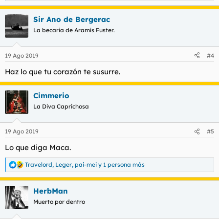
e
a
Sir Ano de Bergerac
c
c
La becaria de Aramís Fuster.
i
o
n
19 Ago 2019
#4
e
s
Haz lo que tu corazón te susurre.
:
Cimmerio
La Diva Caprichosa
19 Ago 2019
#5
Lo que diga Maca.
Travelord
,
Leger
,
pai-mei
y 1 persona más
R
e
a
HerbMan
c
c
Muerto por dentro
i
o