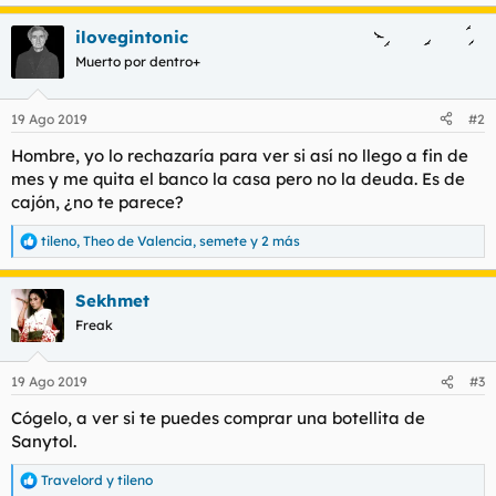
e
a
ilovegintonic
c
c
Muerto por dentro+
i
o
n
19 Ago 2019
#2
e
s
Hombre, yo lo rechazaría para ver si así no llego a fin de
:
mes y me quita el banco la casa pero no la deuda. Es de
cajón, ¿no te parece?
tileno
,
Theo de Valencia
,
semete
y 2 más
R
e
a
Sekhmet
c
c
Freak
i
o
n
19 Ago 2019
#3
e
s
Cógelo, a ver si te puedes comprar una botellita de
:
Sanytol.
Travelord
y
tileno
R