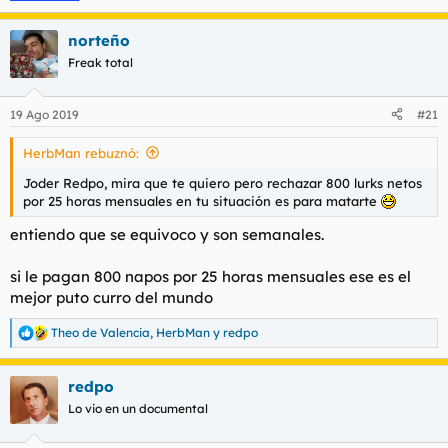
norteño
Freak total
19 Ago 2019
#21
HerbMan rebuznó:
Joder Redpo, mira que te quiero pero rechazar 800 lurks netos
por 25 horas mensuales en tu situación es para matarte
entiendo que se equivoco y son semanales.
si le pagan 800 napos por 25 horas mensuales ese es el
mejor puto curro del mundo
Theo de Valencia
,
HerbMan
y
redpo
R
e
a
redpo
c
c
Lo vio en un documental
i
o