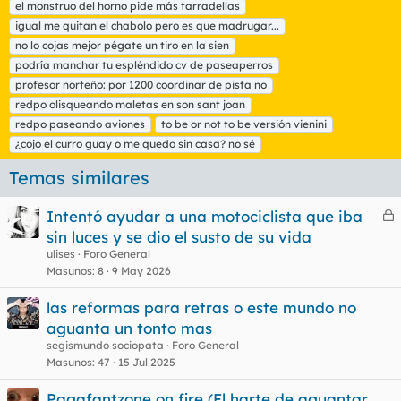
el monstruo del horno pide más tarradellas
q
igual me quitan el chabolo pero es que madrugar...
u
no lo cojas mejor pégate un tiro en la sien
e
t
podría manchar tu espléndido cv de paseaperros
a
profesor norteño: por 1200 coordinar de pista no
s
redpo olisqueando maletas en son sant joan
redpo paseando aviones
to be or not to be versión vienini
¿cojo el curro guay o me quedo sin casa? no sé
Temas similares
Intentó ayudar a una motociclista que iba
e
sin luces y se dio el susto de su vida
r
ulises
Foro General
r
Masunos
8
9 May 2026
las reformas para retras o este mundo no
aguanta un tonto mas
o
segismundo sociopata
Foro General
Masunos
47
15 Jul 2025
Pagafantzone on fire (El harte de aguantar