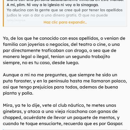
A mí, plim. Ni voy a la iglesia ni voy a la sinagoga.
Yo alucino con la gente que se cree qué por tener los apellidos
judíos le van a dar a uno dinero gratis. O que no puede
arruinarse.
Haz clic para expandir...
¿Que los judíos practicantes te miran con mejores ojos si tienes
un apellido de origen judío? Sí, pero no como algunos se lo
imaginan, parece.
Yo, de los que he conocido con esos apellidos, o venian de
Y sí, tengo mi vida perfectamente desordenada.
familia con joyerías o negocios, del teatro o cine, o una
par directamente traficaban con droga, o sea que de
manera legal o ilegal, tenian un segundo trabajito
siempre, no es tu caso, desde luego.
Aunque a mi no me preguntes, que siempre he sido un
puta foraster, y en la península hasta me llamaron polaco,
asi que tengo prejuicios para todos, ademas de buena
planta y polla.
Mira, ya te lo dije, vete al club náutico, te metes unas
ginebras, y ataca a una vieja ricachona con ganas de
chopped, acuérdate de llevar un paquete de mentos, y
cuando te toque ensuciarte, recuerda que es por Gaspar.