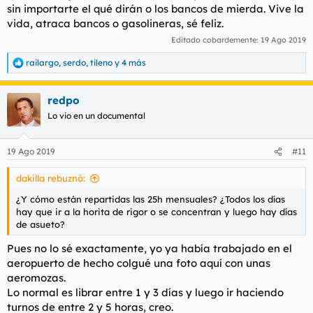
sin importarte el qué dirán o los bancos de mierda. Vive la
vida, atraca bancos o gasolineras, sé feliz.
Editado cobardemente:
19 Ago 2019
railargo
,
serdo
,
tileno
y 4 más
R
e
a
redpo
c
c
Lo vio en un documental
i
o
n
19 Ago 2019
#11
e
s
dakilla rebuznó:
:
¿Y cómo están repartidas las 25h mensuales? ¿Todos los días
hay que ir a la horita de rigor o se concentran y luego hay días
de asueto?
Pues no lo sé exactamente, yo ya había trabajado en el
aeropuerto de hecho colgué una foto aquí con unas
aeromozas.
Lo normal es librar entre 1 y 3 días y luego ir haciendo
turnos de entre 2 y 5 horas, creo.