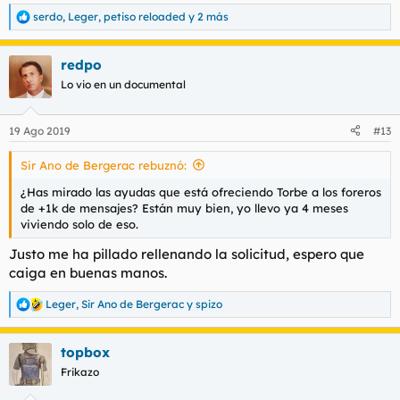
serdo
,
Leger
,
petiso reloaded
y 2 más
R
e
a
redpo
c
c
Lo vio en un documental
i
o
n
19 Ago 2019
#13
e
s
Sir Ano de Bergerac rebuznó:
:
¿Has mirado las ayudas que está ofreciendo Torbe a los foreros
de +1k de mensajes? Están muy bien, yo llevo ya 4 meses
viviendo solo de eso.
Justo me ha pillado rellenando la solicitud, espero que
caiga en buenas manos.
Leger
,
Sir Ano de Bergerac
y
spizo
R
e
a
topbox
c
c
Frikazo
i
o