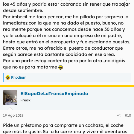
los 45 años y podría estar cobrando sin tener que trabajar
desde septiembre.
Por imbécil me toca pencar, me ha pillado por sorpresa la
inmediatez con la que me ha dado el puesto, bueno, no
realmente porque nos conocemos desde hace 30 años y
yo le coloqué a él mismo en una empresa de mi padre,
hasta que entró en el aeropuerto y fue escalando puestos.
Entre otros, me ha ofrecido el puesto de conductor que
según parece está bastante codiciado en ese área.
Por una parte estoy contento pero por la otra...no digáis
que no es para matarme
Rhodium
R
e
a
ElSapoDeLaTrancaEmpinada
c
c
Freak
i
o
n
19 Ago 2019
#10
e
s
Pide un préstamo para comprarte un cochazo, el coche
:
que más te guste. Sal a la carretera y vive mil aventuras