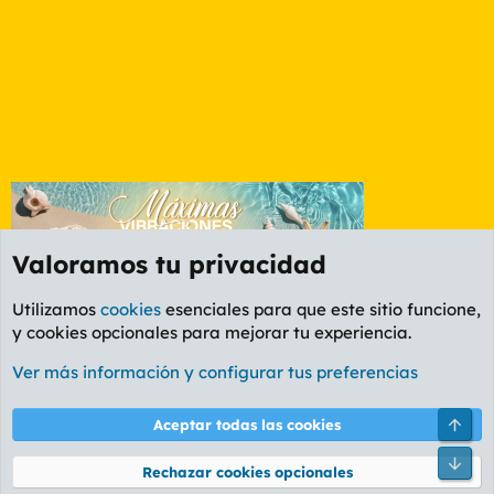
Valoramos tu privacidad
Utilizamos
cookies
esenciales para que este sitio funcione,
y cookies opcionales para mejorar tu experiencia.
Foro General
Ver más información y configurar tus preferencias
Cookies
PL OLDSTYLE AMARILLO
Cambiar fuente
Español (ES)
Arri
Aceptar todas las cookies
Contáctanos
Términos y reglas
Política de privacidad
Ayuda
R
Pie
S
Rechazar cookies opcionales
S
®
Community platform by XenForo
© 2010-2026 XenForo Ltd.