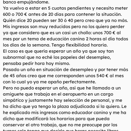
banco empujándome.
t
o
e
Ya vuelvo a estar en 5 cuotas pendientes y necesito meter
m
600 o 700 € antes de 20 días para contener la situación.
a
Quién dice 20 pueden ser 30 ó 40 pero creo que ya no más.
Mis ingresos son muy reducidos pero no los quiero perder
ya que considero que es un casi un chollo: unos 700 € al
mes por un tema de educación canina 2 horas al día todos
los días de la semana. Tengo flexibilidad horaria.
El caso es que quería esperar un año ya que soy tan
subnormal que no eché los papeles del desempleo,
pensaba pedir hora hoy mismo.
Pasado un año en situación de desempleo y por tener más
de 45 años creo que me corresponden unos 540 € al mes
con lo cual yo ya me apaño perfectamente.
Pero no puedo esperar un año, así que he llamado a un
amiguete que trabaja en el aeropuerto en un cargo
simpático y justamente hay selección de personal, y me
ha dicho que ya tengo la plaza adjudicada si la quiero. Le
he explicado mis ingresos como educador canino y me ha
dicho que modificará los horarios para que pueda
conservar el otro trabajo, que no me preocupe por los
turnos solo tengo que decirle que horas necesito libres.