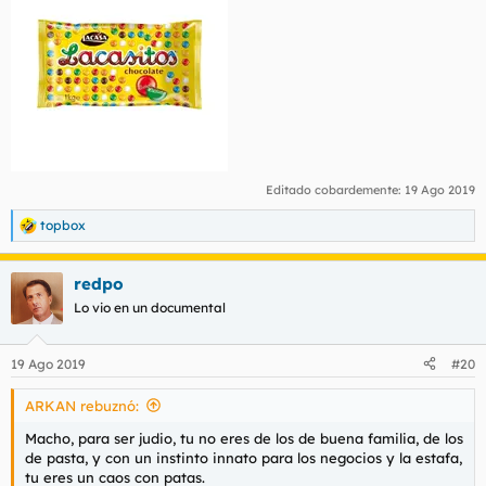
Editado cobardemente:
19 Ago 2019
topbox
R
e
a
redpo
c
c
Lo vio en un documental
i
o
n
19 Ago 2019
#20
e
s
ARKAN rebuznó:
:
Macho, para ser judio, tu no eres de los de buena familia, de los
de pasta, y con un instinto innato para los negocios y la estafa,
tu eres un caos con patas.