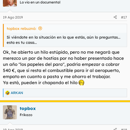
los horarios para que pueda conservar el otro trabajo, que no
c
Lo vio en un documental
i
me preocupe por los turnos solo tengo que decirle que horas
o
necesito libres. Cobraré unos 800 € netos por 25 horas al mes.
n
Si descuento la gasolina y las horas perdidas que voy a hacer
19 Ago 2019
#17
e
en el aeropuerto creo que me sale a cuenta esperar un año y
s
sacarme los 500 y pico euros por la patilla, pero no puedo
topbox rebuznó:
:
esperar y ya he movido los hilos. Gñé.
¿Qué os parece esta estúpida situación? ¿Qué haríais en mi
Si viéndote en la situación en la que estás, aún lo preguntas...
lugar?
esta es tu casa...
Bechis.
Ok, he abierto un hilo estúpido, pero no me negará que
Ver el archivos adjunto 38259
merezco un par de hostias por no haber presentado hace
un año "los papeles del paro", podría empezar a cobrar
540 €, que si resta el combustible para ir al aeropuerto,
empato en cuanto a pasta y me ahorro el trabajar.
Ya está, pueden ir chapando el hilo
ARKAN
R
e
a
topbox
c
c
Frikazo
i
o
n
19 Ago 2019
#18