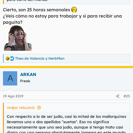
Cierto, son 25 horas semanales
¿Veis cómo no estoy para trabajar y sí para recibir una
paguita?
Theo de Valencia
y
HerbMan
R
e
a
ARKAN
c
A
c
Freak
i
o
n
19 Ago 2019
#25
e
s
redpo rebuznó:
:
Con respecto a lo de ser judío, casi la mitad de los mallorquines
llevamos uno o dos apellidos "xuetas". Eso no significa
necesariamente que uno sea judío, aunque sí tengo trato casi
diario con una persona absolutamente inmersa en este mundo.