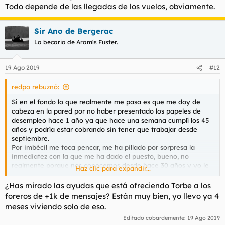
Todo depende de las llegadas de los vuelos, obviamente.
Sir Ano de Bergerac
La becaria de Aramís Fuster.
19 Ago 2019
#12
redpo rebuznó:
Si en el fondo lo que realmente me pasa es que me doy de
cabeza en la pared por no haber presentado los papeles de
desempleo hace 1 año ya que hace una semana cumplí los 45
años y podría estar cobrando sin tener que trabajar desde
septiembre.
Por imbécil me toca pencar, me ha pillado por sorpresa la
inmediatez con la que me ha dado el puesto, bueno, no
realmente porque nos conocemos desde hace 30 años y yo le
Haz clic para expandir...
coloqué a él mismo en una empresa de mi padre, hasta que
entró en el aeropuerto y fue escalando puestos.
¿Has mirado las ayudas que está ofreciendo Torbe a los
Entre otros, me ha ofrecido el puesto de conductor que según
foreros de +1k de mensajes? Están muy bien, yo llevo ya 4
parece está bastante codiciado en ese área.
meses viviendo solo de eso.
Por una parte estoy contento pero por la otra...no digáis que
Editado cobardemente:
19 Ago 2019
no es para matarme