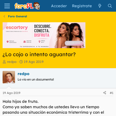
Acceder
Regístrate
Foro General
¿Lo cojo o intento aguantar?
I
F
redpo
19 Ago 2019
n
e
i
c
redpo
c
h
Lo vio en un documental
i
a
a
d
d
e
19 Ago 2019
#1
o
i
r
n
Hola hijos de fruta.
d
i
Como ya saben muchos de ustedes llevo un tiempo
e
c
pasando una situación económica tristerríma y con el
l
i