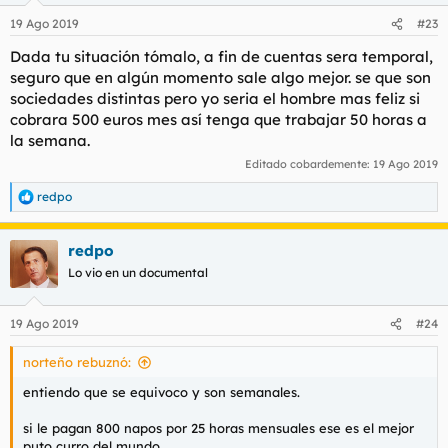
n
19 Ago 2019
#23
e
s
Dada tu situación tómalo, a fin de cuentas sera temporal,
:
seguro que en algún momento sale algo mejor. se que son
sociedades distintas pero yo seria el hombre mas feliz si
cobrara 500 euros mes así tenga que trabajar 50 horas a
la semana.
Editado cobardemente:
19 Ago 2019
redpo
R
e
a
redpo
c
c
Lo vio en un documental
i
o
n
19 Ago 2019
#24
e
s
norteño rebuznó:
:
entiendo que se equivoco y son semanales.
si le pagan 800 napos por 25 horas mensuales ese es el mejor
puto curro del mundo