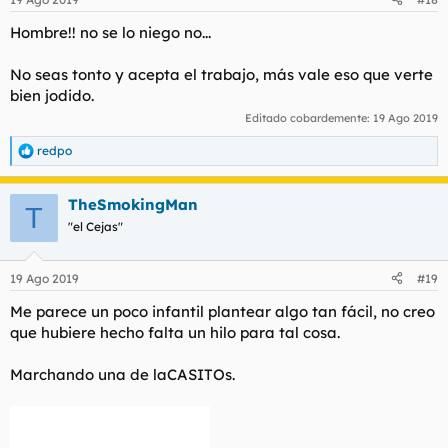
e
s
Hombre!! no se lo niego no...
:
No seas tonto y acepta el trabajo, más vale eso que verte
bien jodido.
Editado cobardemente:
19 Ago 2019
redpo
R
e
a
TheSmokingMan
c
T
c
"el Cejas"
i
o
n
19 Ago 2019
#19
e
s
Me parece un poco infantil plantear algo tan fácil, no creo
:
que hubiere hecho falta un hilo para tal cosa.
Marchando una de laCASITOs.