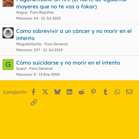
moyeres que no te vas a fokar)
Angus
Foro Rapiñas
Masunos
64
16 Jul 2025
Como sobrevivir a un cáncer y no morir en el
intento
MaguilaGorila
Foro General
Masunos
207
12 Jul 2019
Cómo suicidarse y no morir en el intento
G
Guest
Foro General
Masunos
8
13 Ene 2004
Facebook
X
Bluesky
LinkedIn
Reddit
Pinterest
Tumblr
WhatsA
Em
Compartir:
Enlace