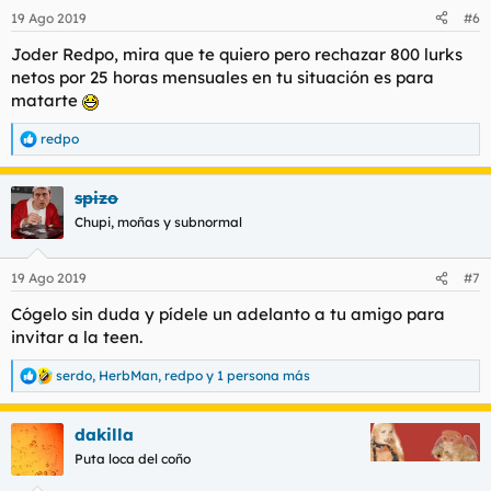
n
19 Ago 2019
#6
e
s
Joder Redpo, mira que te quiero pero rechazar 800 lurks
:
netos por 25 horas mensuales en tu situación es para
matarte
redpo
R
e
a
spizo
c
c
Chupi, moñas y subnormal
i
o
n
19 Ago 2019
#7
e
s
Cógelo sin duda y pídele un adelanto a tu amigo para
:
invitar a la teen.
serdo
,
HerbMan
,
redpo
y 1 persona más
R
e
a
dakilla
c
c
Puta loca del coño
i
o