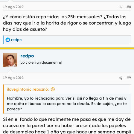
n
19 Ago 2019
#8
e
s
¿Y cómo están repartidas las 25h mensuales? ¿Todos los
:
días hay que ir a la horita de rigor o se concentran y luego
hay días de asueto?
redpo
R
e
a
redpo
c
c
Lo vio en un documental
i
o
n
19 Ago 2019
#9
e
s
ilovegintonic rebuznó:
:
Hombre, yo lo rechazaría para ver si así no llego a fin de mes y
me quita el banco la casa pero no la deuda. Es de cajón, ¿no te
parece?
Si en el fondo lo que realmente me pasa es que me doy de
cabeza en la pared por no haber presentado los papeles
de desempleo hace 1 año ya que hace una semana cumplí