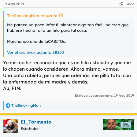
n
19 Ago 2019
#22
e
s
TheSmokingMan rebuznó:
:
Me parece un poco infantil plantear algo tan fácil, no creo que
hubiere hecho falta un hilo para tal cosa.
Marchando una de laCASITOs.
Ver el archivos adjunto 38260
Yo mismo he reconocido que es un hilo estúpido y que me
lo chapen cuando consideren. Ahora mismo, vamos.
Una puta rabieta, pero es que además, me pilla fatal con
la enfermedad de mi madre y demás.
Au, FIN.
Editado cobardemente:
19 Ago 2019
TheSmokingMan
R
e
a
El_Tormento
c
c
Estafador
i
o