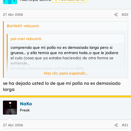
27 Abr 2006
#20
BartlebY rebuznó:
pai-mei rebuznó:
comprenda que mi polla no es demasiado larga pero si
gruesa... y ella temia que no entrara toda..o que le jodiera
el culo (cosa que ya estaba haciendo) de otra forma se
entiende...
de todas formas hace mil que no follo
Haz clic para expandir...
todos tenemos derecho a tener suerte alguna vez
Haz clic para expandir...
se ha dejado usted lo de que mi polla no es demasiado
larga
Porfin una verdad.
NaKo
Freak
27 Abr 2006
#21