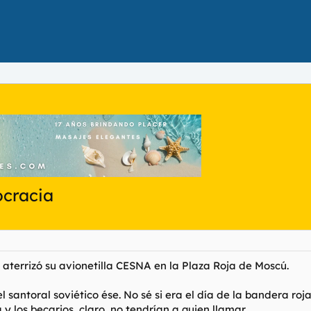
ocracia
aterrizó su avionetilla CESNA en la Plaza Roja de Moscú.
 santoral soviético ése. No sé si era el día de la bandera roja,
 y los becarios, claro, no tendrían a quien llamar.