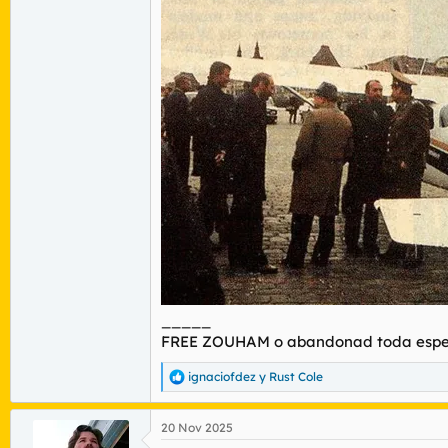
_____
FREE ZOUHAM o abandonad toda espe
ignaciofdez
y
Rust Cole
R
e
a
20 Nov 2025
c
c