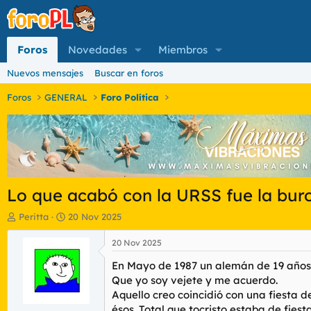
Foros
Novedades
Miembros
Nuevos mensajes
Buscar en foros
Foros
GENERAL
Foro Política
Lo que acabó con la URSS fue la bur
I
F
Peritta
20 Nov 2025
n
e
i
c
20 Nov 2025
c
h
En Mayo de 1987 un alemán de 19 años 
i
a
a
d
Que yo soy vejete y me acuerdo.
d
e
Aquello creo coincidió con una fiesta del
o
i
ésos. Total que tocristo estaba de fiesta