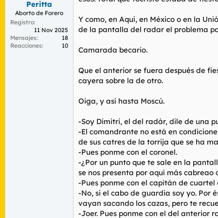
Peritta
r
n
d
i
Aborto de Forero
Y como, en Aquí, en México o en la Uni
e
c
Registro
de la pantalla del radar el problema 
l
i
11 Nov 2025
Mensajes
18
t
o
Reacciones
10
e
Camarada becario.
m
a
Que el anterior se fuera después de fie
cayera sobre la de otro.
Oiga, y así hasta Moscú.
-Soy Dimitri, el del radár, dile de una
-El comandrante no está en condiciones
de sus catres de la torrija que se ha ma
-Pues ponme con el coronel.
-¿Por un punto que te sale en la pantal
se nos presenta por aquí más cabreao 
-Pues ponme con el capitán de cuartel 
-No, si el cabo de guardia soy yo. Por é
vayan sacando los cazas, pero te recu
-Joer. Pues ponme con el del anterior r