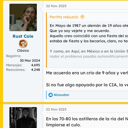
a
22 Nov 2025
c
c
i
Peritta rebuznó:
o
n
En Mayo de 1987 un alemán de 19 años ater
e
Que yo soy vejete y me acuerdo.
s
Aquello creo coincidió con una fiesta del san
Rust Cole
:
estaba de fiesta y los becarios, claro, no t
Clásico
Y como, en Aquí, en México o en la Unión S
Registro
radar el problema pasaba automáticamente 
30 Mar 2024
Mensajes
4.695
Camarada becario.
Reacciones
4.248
Me acuerdo era un crío de 9 años y ver
Que el anterior se fuera después de fiesta 
otro.
Si no fue algo apoyado por la CIA, la v
Oiga, y así hasta Moscú.
Alcaudon
R
e
-Soy Dimitri, el del radár, dile de una put
a
-El comandrante no está en condiciones de 
22 Nov 2025
c
torrija que se ha mangado él solo, porque c
c
-Pues ponme con el coronel.
En los 70-80 los astilleros de la ría d
i
-¿Por un punto que te sale en la pantalla?.
o
limpiarse el culo.