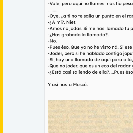
-Vale, pero aquí no llames más tío pesa
..............
-Oye, ¿a tí no te salía un punto en el 
-¿A mí?. Niet.
-Amos no jodas. Si me has llamado tú 
-¿Has grabado la llamada?.
-No.
-Pues éso. Que yo no he visto ná. Si e
-Joder, pero si he hablado contigo joput
-Sí, hay una llamada de aquí para allá,
-Que no joder, que es un eco del radar y
-¿Está casi saliendo de ella?. ...Pues 
Y así hasta Moscú.