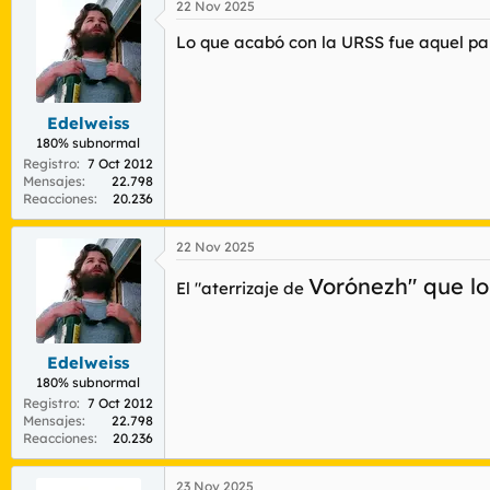
22 Nov 2025
Lo que acabó con la URSS fue aquel pali
Edelweiss
180% subnormal
Registro
7 Oct 2012
Mensajes
22.798
Reacciones
20.236
22 Nov 2025
Vorónezh" que l
El "aterrizaje de
Edelweiss
180% subnormal
_____
FREE ZOUHAM o abandonad toda esperan
Registro
7 Oct 2012
Mensajes
22.798
Reacciones
20.236
23 Nov 2025