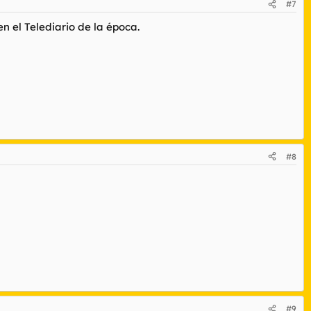
#7
n el Telediario de la época.
#8
#9