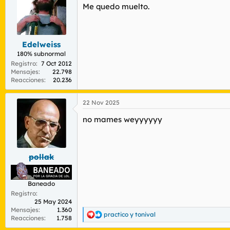
Me quedo muelto.
i
o
n
e
s
Edelweiss
:
180% subnormal
Registro
7 Oct 2012
Mensajes
22.798
Reacciones
20.236
22 Nov 2025
no mames weyyyyyy
pollak
Baneado
Registro
25 May 2024
Mensajes
1.360
practico
y
tonival
R
Reacciones
1.758
e