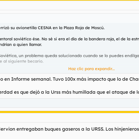
rizó su avionetilla CESNA en la Plaza Roja de Moscú.
toral soviético ése. No sé si era el día de la bandera roja, el de la estr
endrían a quien llamar.
oviética, un problema queda solucionado cuando se lo puedes endilgar a
al siguiente becario.
Haz clic para expandir...
lo en Informe semanal. Tuvo 100x más impacto que lo de Charl
no lo sé, pero imagino que se tomaría un buen lingotazo a nada que la 
erdad es que dejó a la Urss más humillada que el ataque de lo
a vez al comandante que se ponga.
ponerse. Ha ido a llevarles unas botellas de vodka a los del cuerpo de
oincidió con la hora del relevo y lo celebró dos veces.
el Nervion entregaban buques gaseros a la URSS. Los hinjenier
 Amos no jodas. Yo no llamo al coronel que estará en su casa, o en la 