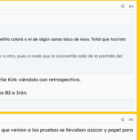
#4
ellita colorá o el de algún sarao laico de ésos. Total que tocristo
 otro, pues a nada que la avionetilla salía de la pantalla del
ie Kirk viéndolo con retrospectiva.
avionetilla saliera de su zona de vigilancia y cayera sobre la de
s B2 a Irán.
 guardia y le han tenido que acostar en uno de sus catres de la
#5
os que venían a las pruebas se llevaban azúcar y papel para
de su cuñada que va a ser peor, y ése lo mismo se nos presenta por