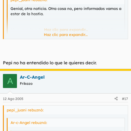
Genial, otra noticia. Otra cosa no, pero informados vamos a
estar de la hostia.
Ah si, que la culpa es de setapé y de los progres de salón.
Haz clic para expandir...
Haz clic para expandir...
pepi hoy el holocausto lo vas a hacer casa por casa.
Pepi no ha entendido lo que le quieres decir.
Ar-C-Angel
A
Frikazo
12 Ago 2005
#17
pepi_juani rebuznó:
Ar-c-Angel rebuznó: