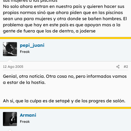
sus mujeres a las piscinas
t
o
No solo ahora entran en nuestro pais y quieren hacer sus
e
propias normas sinó que ahora piden que en las piscinas
m
a
sean una para mujeres y otra donde se bañen hombres. El
problema que hay en este pais es que apoyan mas a la
gente de fuera que los de dentro, a joderse
pepi_juani
Freak
12 Ago 2005
#2
Genial, otra noticia. Otra cosa no, pero informados vamos
a estar de la hostia.
Ah si, que la culpa es de setapé y de los progres de salón.
Armani
Freak