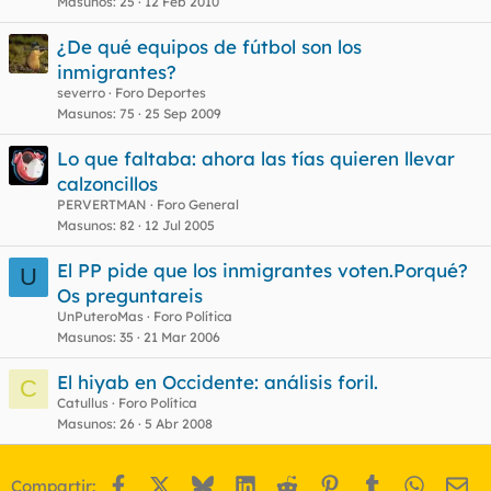
Masunos
25
12 Feb 2010
¿De qué equipos de fútbol son los
inmigrantes?
severro
Foro Deportes
Masunos
75
25 Sep 2009
Lo que faltaba: ahora las tías quieren llevar
calzoncillos
PERVERTMAN
Foro General
Masunos
82
12 Jul 2005
El PP pide que los inmigrantes voten.Porqué?
U
Os preguntareis
UnPuteroMas
Foro Política
Masunos
35
21 Mar 2006
El hiyab en Occidente: análisis foril.
C
Catullus
Foro Política
Masunos
26
5 Abr 2008
Facebook
X
Bluesky
LinkedIn
Reddit
Pinterest
Tumblr
WhatsA
Em
Compartir: