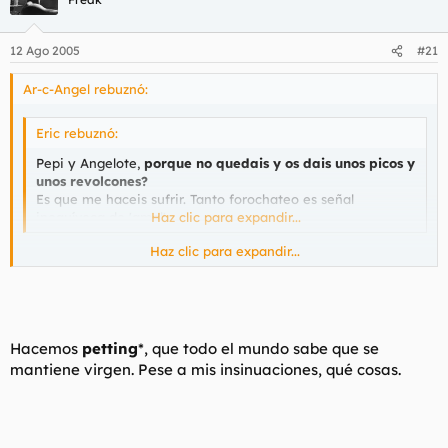
12 Ago 2005
#21
Ar-c-Angel rebuznó:
Eric rebuznó:
Pepi y Angelote,
porque no quedais y os dais unos picos y
unos revolcones?
Es que me haceis sufrir. Tanto forochateo es señal
inequívoca de 'amol'.
Haz clic para expandir...
Haz clic para expandir...
Quien te dice que no lo hagamos?
Hacemos
petting
*, que todo el mundo sabe que se
mantiene virgen. Pese a mis insinuaciones, qué cosas.