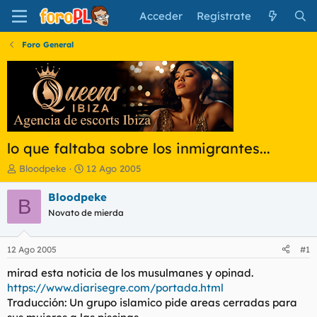
Acceder
Regístrate
Foro General
lo que faltaba sobre los inmigrantes...
I
F
Bloodpeke
12 Ago 2005
n
e
i
c
Bloodpeke
B
c
h
Novato de mierda
i
a
a
d
d
e
12 Ago 2005
#1
o
i
r
n
mirad esta noticia de los musulmanes y opinad.
d
i
https://www.diarisegre.com/portada.html
e
c
Traducción: Un grupo islamico pide areas cerradas para
l
i