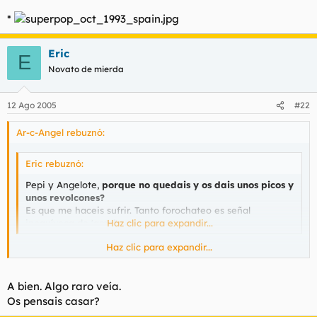
*
Eric
E
Novato de mierda
12 Ago 2005
#22
Ar-c-Angel rebuznó:
Eric rebuznó:
Pepi y Angelote,
porque no quedais y os dais unos picos y
unos revolcones?
Es que me haceis sufrir. Tanto forochateo es señal
inequívoca de 'amol'.
Haz clic para expandir...
Haz clic para expandir...
Quien te dice que no lo hagamos?
A bien. Algo raro veía.
Os pensais casar?