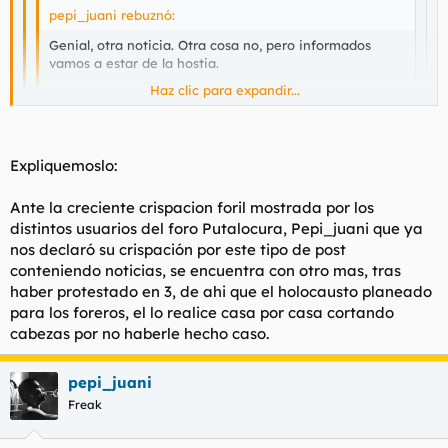
pepi_juani rebuznó:
Genial, otra noticia. Otra cosa no, pero informados
vamos a estar de la hostia.
Haz clic para expandir...
Ah si, que la culpa es de setapé y de los progres de
Haz clic para expandir...
salón.
Haz clic para expandir...
Expliquemoslo:
pepi hoy el holocausto lo vas a hacer casa por casa.
Ante la creciente crispacion foril mostrada por los
Pepi no ha entendido lo que le quieres decir.
distintos usuarios del foro Putalocura, Pepi_juani que ya
nos declaró su crispación por este tipo de post
conteniendo noticias, se encuentra con otro mas, tras
haber protestado en 3, de ahi que el holocausto planeado
para los foreros, el lo realice casa por casa cortando
cabezas por no haberle hecho caso.
pepi_juani
Freak