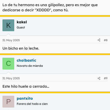
Lo de tu hermano es una gilipollez, pero es mejor que
dedicarse a decir "XDDDD", como tú.
kakel
K
Guest
31 May 2005
#8
Un bicho en la leche.
cholbastic
C
Novato de mierda
31 May 2005
#9
Este hilo huele a cerrado...
pantxito
P
Forero del todo a cien