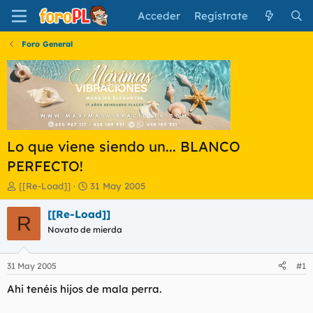
Acceder
Regístrate
Foro General
Lo que viene siendo un... BLANCO
PERFECTO!
I
F
[[Re-Load]]
31 May 2005
n
e
i
c
[[Re-Load]]
R
c
h
Novato de mierda
i
a
a
d
d
e
31 May 2005
#1
o
i
r
n
Ahi tenéis hijos de mala perra.
d
i
e
c