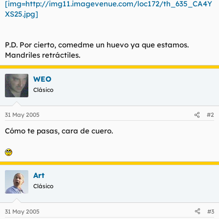
[img=http://img11.imagevenue.com/loc172/th_635_CA4Y
l
i
XS25.jpg]
t
o
e
m
a
P.D. Por cierto, comedme un huevo ya que estamos.
Mandriles retráctiles.
WEO
Clásico
31 May 2005
#2
Cómo te pasas, cara de cuero.
Art
Clásico
31 May 2005
#3