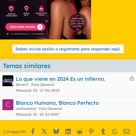
Debes iniciar sesión o registrarte para responder aquí.
Temas similares
Lo que viene en 2024.Es un infierno.
e
Seven7
Foro General
Masunos
52
17 Dic 2023
r
r
Blanco Humano, Blanco Perfecto
C
cantaneitor
Foro General
Masunos
31
20 Jul 2007
o
Facebook
X
Bluesky
LinkedIn
Reddit
Pinterest
Tumblr
WhatsA
Em
Compartir: