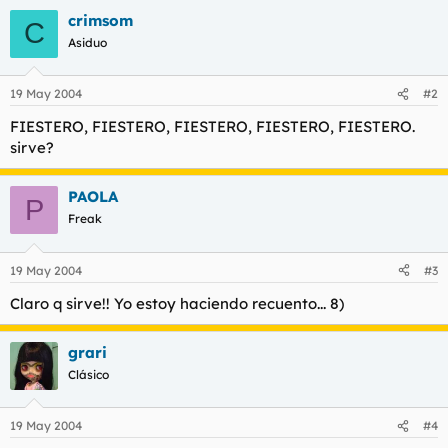
l
i
crimsom
C
t
o
Asiduo
e
m
a
19 May 2004
#2
FIESTERO, FIESTERO, FIESTERO, FIESTERO, FIESTERO.
sirve?
PAOLA
P
Freak
19 May 2004
#3
Claro q sirve!! Yo estoy haciendo recuento... 8)
grari
Clásico
19 May 2004
#4