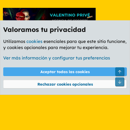
Valoramos tu privacidad
Utilizamos
cookies
esenciales para que este sitio funcione,
y cookies opcionales para mejorar tu experiencia.
Foro General
Ver más información y configurar tus preferencias
Cookies
PL OLDSTYLE AMARILLO
Cambiar fuente
Español (ES)
Arri
Aceptar todas las cookies
Contáctanos
Términos y reglas
Política de privacidad
Ayuda
R
Pie
S
Rechazar cookies opcionales
S
®
Community platform by XenForo
© 2010-2026 XenForo Ltd.