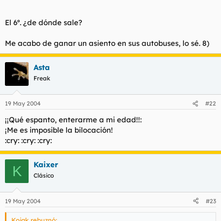
algo así.
El 6º. ¿de dónde sale?
En el cuarto metería a los matemáticos de las neuronas, esos
que se dedican a contarlas y como no saben contar más de
Me acabo de ganar un asiento en sus autobuses, lo sé. 8)
tres, por ahí les queda el resultado.
En el quinto los que se dedican a husmear Internet a la busca
Asta
de fotos gilipollas.
Freak
Y en el
sexto
metería a los intelectuales que recurrentemente
imploran el escaneo de tetas, este último podría conducirlo
19 May 2004
#22
alguna moderadora complaciente.
¡¡Qué espanto, enterarme a mi edad!!:
¡Me es imposible la bilocación!
:cry: :cry: :cry:
Kaixer
K
Clásico
19 May 2004
#23
Kojak rebuznó: