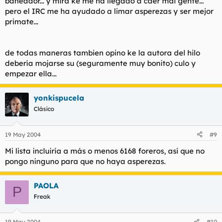
baneador... y mira ke me ha llegado a caer mal gente...
pero el IRC me ha ayudado a limar asperezas y ser mejor
primate...
de todas maneras tambien opino ke la autora del hilo
debería mojarse su (seguramente muy bonito) culo y
empezar ella...
yonkispucela
Clásico
19 May 2004
#9
Mi lista incluiría a más o menos 6168 foreros, así que no
pongo ninguno para que no haya asperezas.
PAOLA
P
Freak
19 May 2004
#10