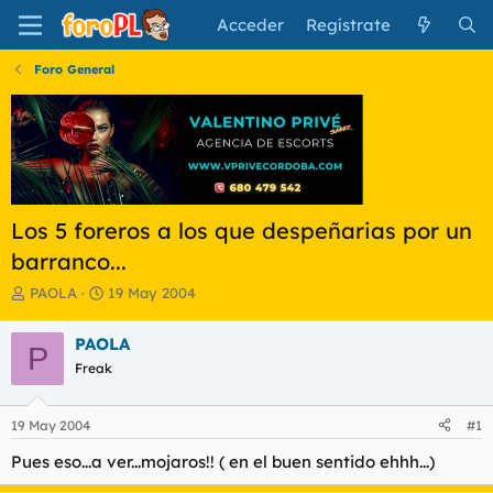
Acceder
Regístrate
Foro General
Los 5 foreros a los que despeñarias por un
barranco...
I
F
PAOLA
19 May 2004
n
e
i
c
PAOLA
P
c
h
Freak
i
a
a
d
d
e
19 May 2004
#1
o
i
r
n
Pues eso...a ver...mojaros!! ( en el buen sentido ehhh...)
d
i
e
c