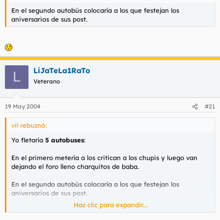
En el segundo autobús colocaría a los que festejan los
aniversarios de sus post.
LiJaTeLa1RaTo
L
Veterano
19 May 2004
#21
vil rebuznó:
Yo fletaría
5 autobuses
:
En el primero metería a los critican a los chupis y luego van
dejando el foro lleno charquitos de baba.
En el segundo autobús colocaría a los que festejan los
aniversarios de sus post.
Haz clic para expandir...
Ya puestos, en el tercero metería a los que llaman post a sus
mensajes porque postear debe ser meterse postes por el culo o