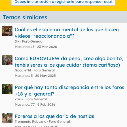
Debes iniciar sesión o registrarte para responder aquí.
Temas similares
Cuál es el esquema mental de los que hacen
videos "reaccionando a"?
Slk
Foro General
Masunos
16
23 Mar 2026
Como EUROVIJEW da pena, creo algo bonito,
tenéis seres a los que cuidar (tema cariñoso)
GoogleTM
Foro General
Masunos
3
20 May 2025
Por qué hay tanta discrepancia entre los foros
+18 y el general?
karls
Foro General
Masunos
77
9 Feb 2026
Foreros a los que daría de hostias
Tremendo Rebuzno
Foro General
Masunos
154
11 Abr 2025