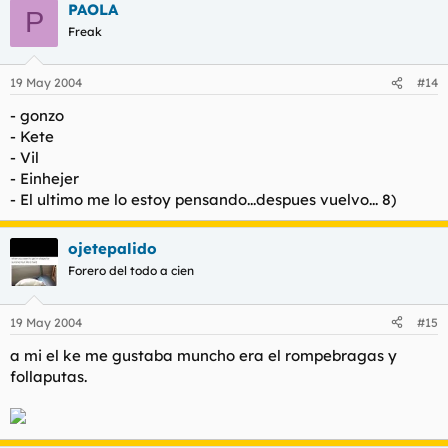
PAOLA
P
Freak
19 May 2004
#14
- gonzo
- Kete
- Vil
- Einhejer
- El ultimo me lo estoy pensando...despues vuelvo... 8)
ojetepalido
Forero del todo a cien
19 May 2004
#15
a mi el ke me gustaba muncho era el rompebragas y
follaputas.