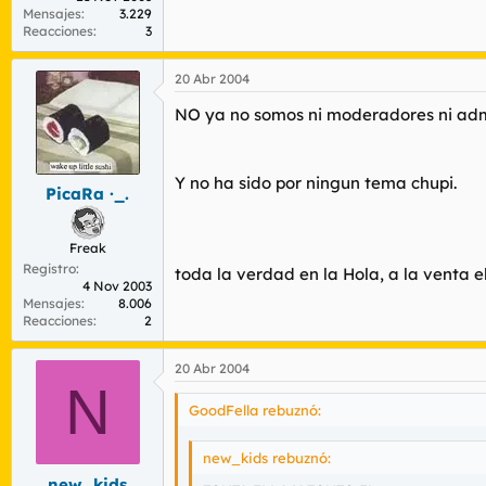
Mensajes
3.229
Reacciones
3
20 Abr 2004
NO ya no somos ni moderadores ni adm
Y no ha sido por ningun tema chupi.
PicaRa ·_.
Freak
Registro
toda la verdad en la Hola, a la venta el
4 Nov 2003
Mensajes
8.006
Reacciones
2
20 Abr 2004
N
GoodFella rebuznó:
new_kids rebuznó:
new_kids