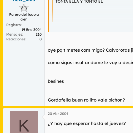
TONTA ELLA Y TONTO EL
Forero del todo a
jijijijiijij
cien
Registro
19 Ene 2004
CALLA
MONSTRUO
Mensajes
210
Reacciones
0
oye pq t metes com migo? Calvorotas jijij
como sigas insultandome le voy a decir
besines
Gordofella buen rollito vale pichon?
20 Abr 2004
K
¿Y hay que esperar hasta el jueves?