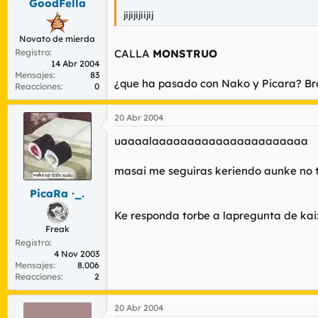
GoodFella
jijijijiijij
Novato de mierda
Registro
CALLA
MONSTRUO
14 Abr 2004
Mensajes
83
¿que ha pasado con Nako y Picara? B
Reacciones
0
20 Abr 2004
uaaaalaaaaaaaaaaaaaaaaaaaaaa
masai me seguiras keriendo aunke no 
PicaRa ·_.
Ke responda torbe a lapregunta de kaix
Freak
Registro
4 Nov 2003
Mensajes
8.006
Reacciones
2
20 Abr 2004