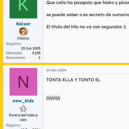
K
r
n
Que coño ha pasqado que Nako y picar
d
i
e
c
se puede saber o es secreto de sumari
l
i
t
o
Kaixer
El titulo del hilo no va con segundas :1
e
m
Clásico
a
Registro
23 Jun 2003
Mensajes
3.233
Reacciones
1
20 Abr 2004
N
TONTA ELLA Y TONTO EL
jijijijiijij
new_kids
Forero del todo a
cien
Registro