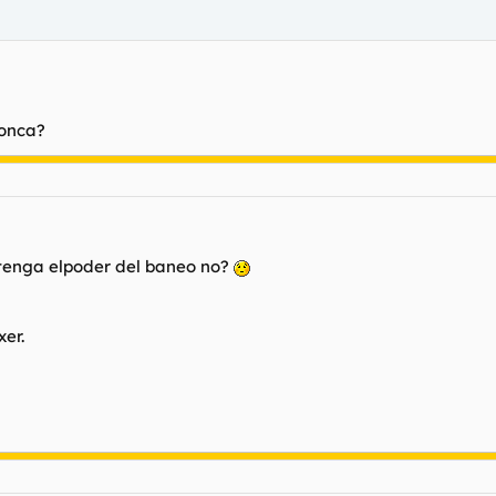
ronca?
tenga elpoder del baneo no?
er.