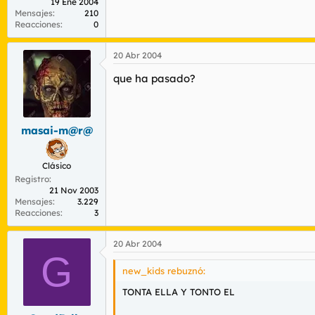
19 Ene 2004
Mensajes
210
Reacciones
0
20 Abr 2004
que ha pasado?
masai-m@r@
Clásico
Registro
21 Nov 2003
Mensajes
3.229
Reacciones
3
20 Abr 2004
G
new_kids rebuznó:
TONTA ELLA Y TONTO EL