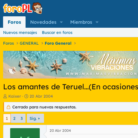
Foros
Novedades
Miembros
Nuevos mensajes
Buscar en foros
Foros
GENERAL
Foro General
Los amantes de Teruel...(En ocasione
I
F
Kaixer
20 Abr 2004
n
e
i
Cerrado para nuevas respuestas.
c
c
h
i
a
1
2
3
Sig.
a
d
d
e
20 Abr 2004
o
i