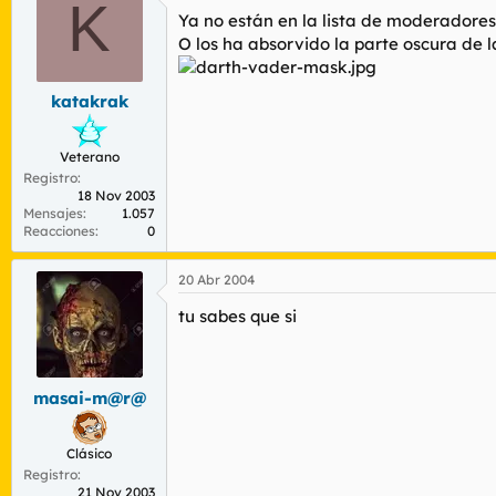
K
Ya no están en la lista de moderadores, 
O los ha absorvido la parte oscura de l
katakrak
Veterano
Registro
18 Nov 2003
Mensajes
1.057
Reacciones
0
20 Abr 2004
tu sabes que si
masai-m@r@
Clásico
Registro
21 Nov 2003