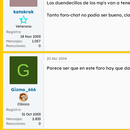
Los duendecillos de los mp's van a tene
katakrak
Tanto foro-chat no podía ser bueno, clar
Veterano
Registro
18 Nov 2003
Mensajes
1.057
Reacciones
0
20 Abr 2004
G
Parece ser que en este foro hay que da
Gizmo_666
Clásico
Registro
31 Oct 2003
Mensajes
2.833
Reacciones
0