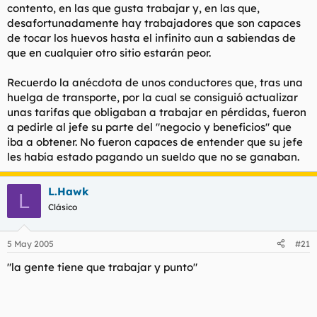
Esas empresas,mundele, no existen, son una utopía o sólo las
contento, en las que gusta trabajar y, en las que,
grandes empresas con muchos beneficios son las que
desafortunadamente hay trabajadores que son capaces
realmente tienen contento al trabajador. Estamos en el país del
de tocar los huevos hasta el infinito aun a sabiendas de
pillaje, no lo olvides, y no hay mejor manera de ver la ineptitud
que en cualquier otro sitio estarán peor.
de mucho empresarios, que echándole la culpa de las pérdidas
a la nómina de los trabajadores o pagas extras. Es una manera
de autoexculparse
Recuerdo la anécdota de unos conductores que, tras una
huelga de transporte, por la cual se consiguió actualizar
unas tarifas que obligaban a trabajar en pérdidas, fueron
a pedirle al jefe su parte del "negocio y beneficios" que
iba a obtener. No fueron capaces de entender que su jefe
les había estado pagando un sueldo que no se ganaban.
L.Hawk
L
Clásico
5 May 2005
#21
"la gente tiene que trabajar y punto"