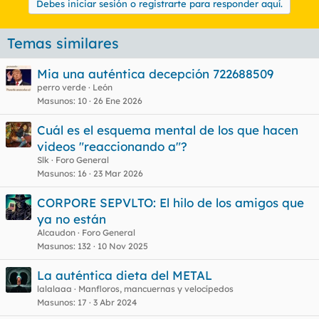
Debes iniciar sesión o registrarte para responder aquí.
Temas similares
Mia una auténtica decepción 722688509
perro verde
León
Masunos
10
26 Ene 2026
Cuál es el esquema mental de los que hacen
videos "reaccionando a"?
Slk
Foro General
Masunos
16
23 Mar 2026
CORPORE SEPVLTO: El hilo de los amigos que
ya no están
Alcaudon
Foro General
Masunos
132
10 Nov 2025
La auténtica dieta del METAL
lalalaaa
Manfloros, mancuernas y velocípedos
Masunos
17
3 Abr 2024