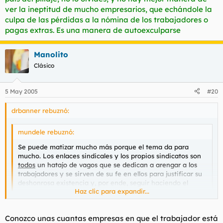
ver la ineptitud de mucho empresarios, que echándole la
culpa de las pérdidas a la nómina de los trabajadores o
pagas extras. Es una manera de autoexculparse
Manolito
Clásico
5 May 2005
#20
drbanner rebuznó:
mundele rebuznó:
Se puede matizar mucho más porque el tema da para
mucho. Los enlaces sindicales y los propios sindicatos son
todos
un hatajo de vagos que se dedican a arengar a los
trabajadores y se sirven de su fe en ellos para justificar su
deshonrosa existencia y, por ende, seguir haciendo el
Haz clic para expandir...
egipcio.
Haz clic para expandir...
Conozco unas cuantas empresas en que el trabajador está