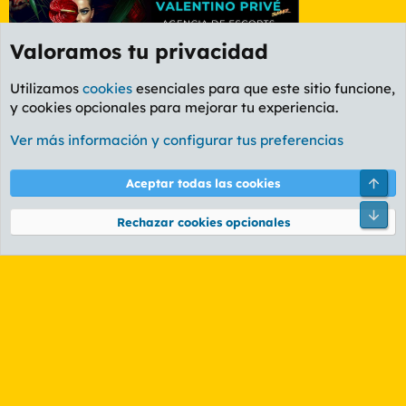
Valoramos tu privacidad
Utilizamos
cookies
esenciales para que este sitio funcione,
y cookies opcionales para mejorar tu experiencia.
Foro General
Ver más información y configurar tus preferencias
Cookies
PL OLDSTYLE AMARILLO
Cambiar fuente
Español (ES)
Arri
Aceptar todas las cookies
Contáctanos
Términos y reglas
Política de privacidad
Ayuda
R
Pie
S
Rechazar cookies opcionales
S
®
Community platform by XenForo
© 2010-2026 XenForo Ltd.