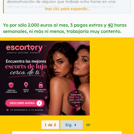
desmotivación de alguien que trabaja ocho horas en una
oficina por un sueldo mísero, una cosa no quita a la otra.
Haz clic para expandir...
Buenas noches.
Yo por sólo 2.000 euros al mes, 3 pagas extras y
40
horas
semanales, ni más ni menos, trabajaría muy contento.
Último
1 de 2
Sig.