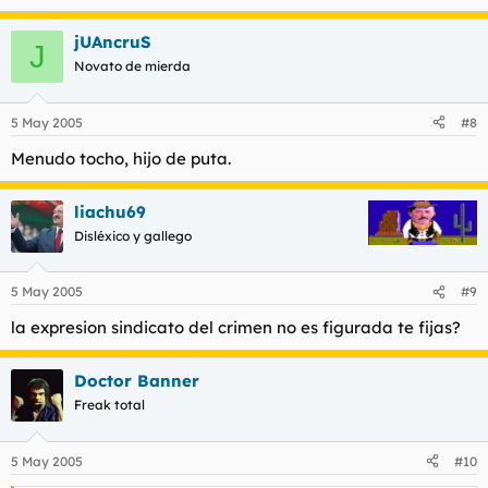
jUAncruS
J
Novato de mierda
5 May 2005
#8
Menudo tocho, hijo de puta.
liachu69
Disléxico y gallego
5 May 2005
#9
la expresion sindicato del crimen no es figurada te fijas?
Doctor Banner
Freak total
5 May 2005
#10