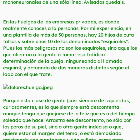
mononeuronales de una sóla línea. Avisados quedais.
t
o
e
m
a
En las huelgas de las empresas privadas, es donde
realmente conoces a la personas. Por mi experiencia, en
una plantilla de más de 30 personas, hay 20 hijos de puta
falsos y sobre unos 10 de los denominados "esquiroles".
PUes los más peligrosos no son los esquiroles, sino aquellos
que alientan a la gente a tomar esa fatídica
determinación de la queja, ninguneando al llamado
esquirol, y actuando de dos maneras distintas según el
lado con el que trate.
Porque esta clase de gente (casi siempre de izquierdas,
curiosamente), es la que siempre está descontenta,
aunque tenga que quejarse de lo feliz que es o del tiempo
soleado que hace. Arrastra ese descontento, no sólo por
los poros de su piel, sino a otra gente indecisa o que,
quiere estar al margen del tema, o está demasiado
presionado con mantener su vida a flote, como para