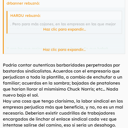
drbanner rebuznó:
HARDU rebuznó:
. Pero para más cojones, en las empresas en las que mejor
se vive, siempre hay engendros de estos.
Haz clic para expandir...
Y son los que mejor viven y menos hacen. Se que habrá
Haz clic para expandir...
excepciones a la regla, pero es que en todas las empresas en
las que estuve NO VI NI UNA. Y si vi casos de pedir horas
sindicales para quedarse a dormir, o llegar al trabajo y
Podría contar autenticas barbaridades perpetradas por
quedarse toda la jornada laboral tocandose los huevos en
bastardos sindicalistas. Acuerdos con el empresario que
internet, con la excusa de buscar información sindical. Unos
perjudican a toda la plantilla, a cambio de enchufar a un
tocahuevos, que te arrastran a una huelga y luego te dejan
familiar; acuerdos en la sombra; bajadas de pnatalones
tirado como a una perra
que harian llorar al mismisimo Chuck Norris; etc... Nada
nuevo bajo el sol.
Hay una cosa que tengo clarisima, la labor sindical en las
empresas perjudica más que beneficia, y no, no es un mal
necesario. Deberian existir cuadrillas de trabajadores
encargados de linchar al enlace sindical cada vez que
intentase salirse del camino, eso si seria un desahogo.