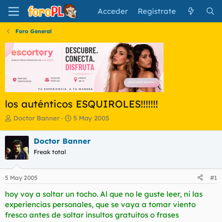
Acceder
Regístrate
Foro General
los auténticos ESQUIROLES!!!!!!!
I
F
Doctor Banner
5 May 2005
n
e
i
c
Doctor Banner
c
h
Freak total
i
a
a
d
d
e
5 May 2005
#1
o
i
r
n
hoy voy a soltar un tocho. Al que no le guste leer, ni las
d
i
experiencias personales, que se vaya a tomar viento
e
c
fresco antes de soltar insultos gratuitos o frases
l
i