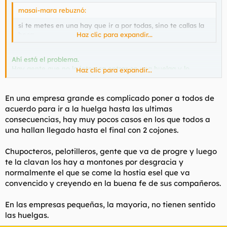
masai-mara rebuznó:
si te metes en una hay que ir a por todas, sino te callas la
boca.
Haz clic para expandir...
Ahí está el problema.
Hay gente que no le interesa entrar en una huelga y lo
Haz clic para expandir...
abrasan vivo. Eso es coacción y no libertad.
Y otra que entra y se raja, otro problema más gordo aún si
cabe y que es lo que más pasa. Cuando empieza a haber
En una empresa grande es complicado poner a todos de
despidos, la mayoría agacha las orejas y se desentiende
acuerdo para ir a la huelga hasta las ultimas
consecuencias, hay muy pocos casos en los que todos a
una hallan llegado hasta el final con 2 cojones.
Chupocteros, pelotilleros, gente que va de progre y luego
te la clavan los hay a montones por desgracia y
normalmente el que se come la hostia esel que va
convencido y creyendo en la buena fe de sus compañeros.
En las empresas pequeñas, la mayoria, no tienen sentido
las huelgas.