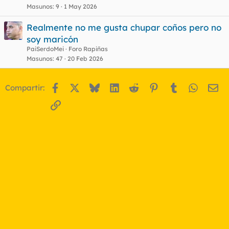
Masunos
9
1 May 2026
Realmente no me gusta chupar coños pero no
soy maricón
PaiSerdoMei
Foro Rapiñas
Masunos
47
20 Feb 2026
Facebook
X
Bluesky
LinkedIn
Reddit
Pinterest
Tumblr
WhatsA
Em
Compartir:
Enlace