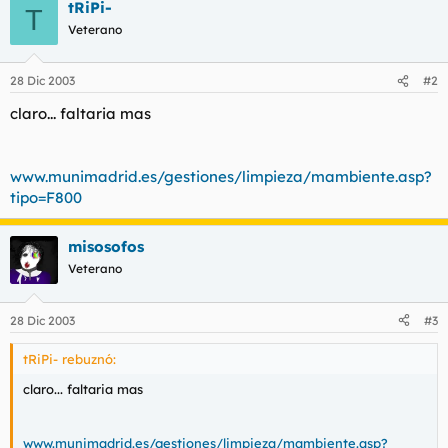
t
o
tRiPi-
T
e
Veterano
m
a
28 Dic 2003
#2
claro... faltaria mas
www.munimadrid.es/gestiones/limpieza/mambiente.asp?
tipo=F800
misosofos
Veterano
28 Dic 2003
#3
tRiPi- rebuznó:
claro... faltaria mas
www.munimadrid.es/gestiones/limpieza/mambiente.asp?