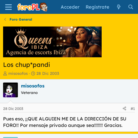
Acceder
Regístrate
Foro General
Los chup*pandi
I
F
misosofos
28 Dic 2003
n
e
i
c
misosofos
c
h
Veterano
i
a
a
d
d
e
28 Dic 2003
#1
o
i
r
n
Pues eso, ¡¡QUE ALGUIEN ME DE LA DIRECCIÓN DE SU
d
i
FORO!! Por mensaje privado aunque sea!!!!!!! Gracias.
e
c
l
i