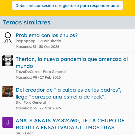
Debes iniciar sesión o registrarte para responder aquí.
Temas similares
Problema con los chulos?
javpppppp
La Whiskería
Masunos
31
30 Oct 2025
Therian, la nueva pandemia que amenaza al
mundo
TrozoDeCarne
Foro General
Masunos
98
27 Feb 2026
Del creador de "la culpa es de los padres",
llega "parezco una estrella de rock".
Slk
Foro General
Masunos
36
27 Mar 2026
ANAIS ANAIS 624824690, TE LA CHUPO DE
RODILLA ENSALIVADA ÚLTIMOS DÍAS
SRT
León