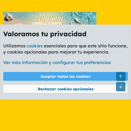
Valoramos tu privacidad
Utilizamos
cookies
esenciales para que este sitio funcione,
y cookies opcionales para mejorar tu experiencia.
Foro General
Ver más información y configurar tus preferencias
Cookies
PL OLDSTYLE AMARILLO
Cambiar fuente
Español (ES)
Arri
Aceptar todas las cookies
Contáctanos
Términos y reglas
Política de privacidad
Ayuda
R
Pie
S
Rechazar cookies opcionales
S
®
Community platform by XenForo
© 2010-2026 XenForo Ltd.