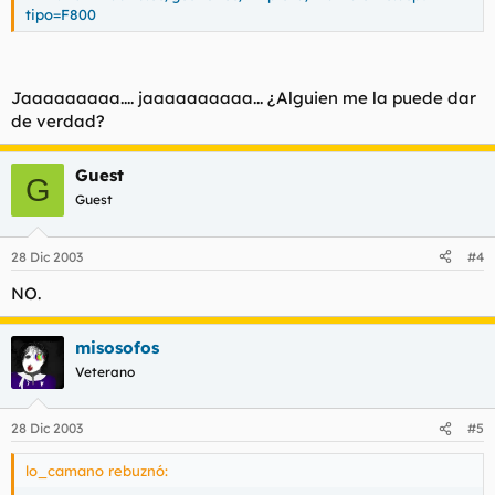
tipo=F800
Jaaaaaaaaa.... jaaaaaaaaaa... ¿Alguien me la puede dar
de verdad?
Guest
G
Guest
28 Dic 2003
#4
NO.
misosofos
Veterano
28 Dic 2003
#5
lo_camano rebuznó: