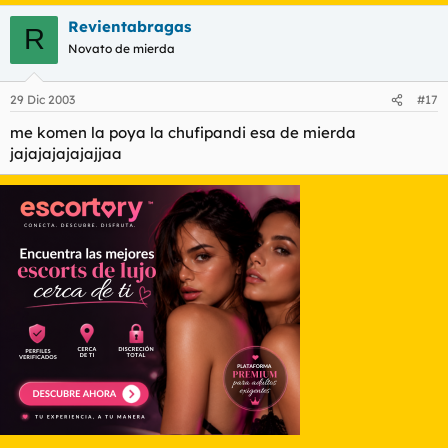
Revientabragas
R
Novato de mierda
29 Dic 2003
#17
me komen la poya la chufipandi esa de mierda
jajajajajajajjaa