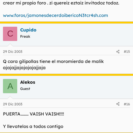
crear mi propio foro . zi quereiz eztaiz invitadoz todoz.
www.foros/jamonesdecerdoibericoN3tcr4sh.com
Cupido
C
Freak
29 Dic 2003
#15
Q cara gilipollas tiene el moromierda de malik
ajajajjajajajajajjaja
Alekos
A
Guest
29 Dic 2003
#16
PUERTA......... VAISH VAISH!!!!
Y llevatelos a todos contigo