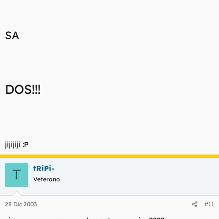
SA
DOS!!!
jijijiji :P
tRiPi-
T
Veterano
28 Dic 2003
#11