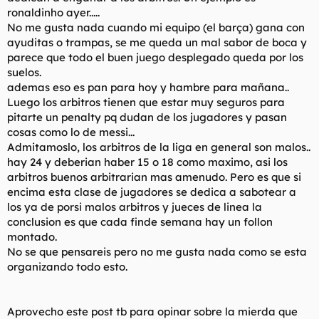
t
o
ronaldinho ayer.....
e
No me gusta nada cuando mi equipo (el barça) gana con
m
ayuditas o trampas, se me queda un mal sabor de boca y
a
parece que todo el buen juego desplegado queda por los
suelos.
ademas eso es pan para hoy y hambre para mañana..
Luego los arbitros tienen que estar muy seguros para
pitarte un penalty pq dudan de los jugadores y pasan
cosas como lo de messi...
Admitamoslo, los arbitros de la liga en general son malos..
hay 24 y deberian haber 15 o 18 como maximo, asi los
arbitros buenos arbitrarian mas amenudo. Pero es que si
encima esta clase de jugadores se dedica a sabotear a
los ya de porsi malos arbitros y jueces de linea la
conclusion es que cada finde semana hay un follon
montado.
No se que pensareis pero no me gusta nada como se esta
organizando todo esto.
Aprovecho este post tb para opinar sobre la mierda que