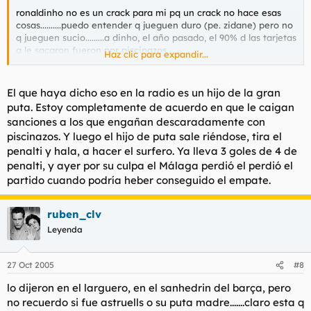
ronaldinho no es un crack para mi pq un crack no hace esas
cosas..........puedo entender q jueguen duro (pe. zidane) pero no
q jueguen sucio.........a dinho, el año pasado, el 90% d las tarjetas
q le sacaron fueron por piscinazos.............
Haz clic para expandir...
yo creo q deberia cambiar su actitud o, como ha dicho
El que haya dicho eso en la radio es un hijo de la gran
pandani, q le metieran 4 partidos d sancion por bobo y las
puta. Estoy completamente de acuerdo en que le caigan
cosas cambiarian.......
sanciones a los que engañan descaradamente con
piscinazos. Y luego el hijo de puta sale riéndose, tira el
penalti y hala, a hacer el surfero. Ya lleva 3 goles de 4 de
penalti, y ayer por su culpa el Málaga perdió el perdió el
partido cuando podría heber conseguido el empate.
ruben_clv
Leyenda
27 Oct 2005
#8
lo dijeron en el larguero, en el sanhedrin del barça, pero
no recuerdo si fue astruells o su puta madre.......claro esta q