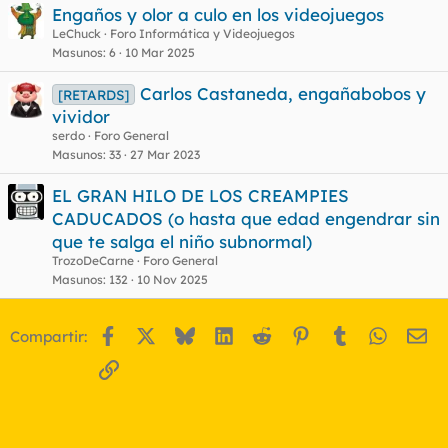
Engaños y olor a culo en los videojuegos
LeChuck
Foro Informática y Videojuegos
Masunos
6
10 Mar 2025
Carlos Castaneda, engañabobos y
[RETARDS]
vividor
serdo
Foro General
Masunos
33
27 Mar 2023
EL GRAN HILO DE LOS CREAMPIES
CADUCADOS (o hasta que edad engendrar sin
que te salga el niño subnormal)
TrozoDeCarne
Foro General
Masunos
132
10 Nov 2025
Facebook
X
Bluesky
LinkedIn
Reddit
Pinterest
Tumblr
WhatsA
Em
Compartir:
Enlace