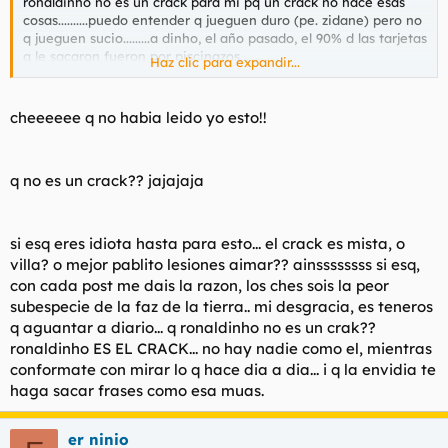
ronaldinho no es un crack para mi pq un crack no hace esas
cosas..........puedo entender q jueguen duro (pe. zidane) pero no
q jueguen sucio.........a dinho, el año pasado, el 90% d las tarjetas
q le sacaron fueron por piscinazos.............
Haz clic para expandir...
yo creo q deberia cambiar su actitud o, como ha dicho
cheeeeee q no habia leido yo esto!!
pandani, q le metieran 4 partidos d sancion por bobo y las
cosas cambiarian.......
q no es un crack?? jajajaja
si esq eres idiota hasta para esto... el crack es mista, o
villa? o mejor pablito lesiones aimar?? ainssssssss si esq,
con cada post me dais la razon, los ches sois la peor
subespecie de la faz de la tierra.. mi desgracia, es teneros
q aguantar a diario... q ronaldinho no es un crak??
ronaldinho ES EL CRACK... no hay nadie como el, mientras
conformate con mirar lo q hace dia a dia... i q la envidia te
haga sacar frases como esa muas.
er ninio