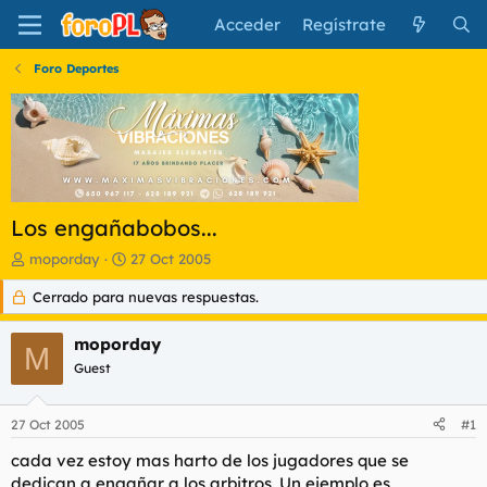
Acceder
Regístrate
Foro Deportes
Los engañabobos...
I
F
moporday
27 Oct 2005
n
e
Cerrado para nuevas respuestas.
i
c
c
h
i
a
moporday
M
a
d
Guest
d
e
o
i
r
n
27 Oct 2005
#1
d
i
e
c
cada vez estoy mas harto de los jugadores que se
l
i
dedican a engañar a los arbitros. Un ejemplo es