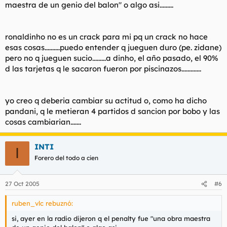
maestra de un genio del balon" o algo asi.........
ronaldinho no es un crack para mi pq un crack no hace
esas cosas..........puedo entender q jueguen duro (pe. zidane)
pero no q jueguen sucio.........a dinho, el año pasado, el 90%
d las tarjetas q le sacaron fueron por piscinazos.............
yo creo q deberia cambiar su actitud o, como ha dicho
pandani, q le metieran 4 partidos d sancion por bobo y las
cosas cambiarian.......
INTI
I
Forero del todo a cien
27 Oct 2005
#6
ruben_vlc rebuznó:
si, ayer en la radio dijeron q el penalty fue "una obra maestra