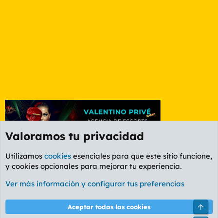
Valoramos tu privacidad
Utilizamos
cookies
esenciales para que este sitio funcione,
y cookies opcionales para mejorar tu experiencia.
Foro Deportes
Ver más información y configurar tus preferencias
Cookies
PL OLDSTYLE AMARILLO
Cambiar fuente
Español (ES)
Arri
Aceptar todas las cookies
Contáctanos
Términos y reglas
Política de privacidad
Ayuda