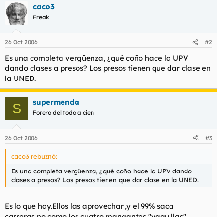
t
o
caco3
e
Freak
m
a
26 Oct 2006
#2
Es una completa vergüenza, ¿qué coño hace la UPV
dando clases a presos? Los presos tienen que dar clase en
la UNED.
supermenda
S
Forero del todo a cien
26 Oct 2006
#3
caco3 rebuznó:
Es una completa vergüenza, ¿qué coño hace la UPV dando
clases a presos? Los presos tienen que dar clase en la UNED.
Es lo que hay.Ellos las aprovechan,y el 99% saca
carreras,no como los cuatro mangantes "vaquillas".