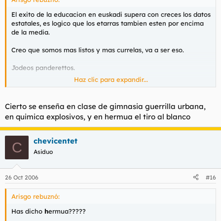
El exito de la educacion en euskadi supera con creces los datos
estatales, es logico que los etarras tambien esten por encima
de la media.
Creo que somos mas listos y mas currelas, va a ser eso.
Jodeos panderettos.
Haz clic para expandir...
Gñeeeeeeeee ñarf ñarf ñarf....
Cierto se enseña en clase de gimnasia guerrilla urbana,
en quimica explosivos, y en hermua el tiro al blanco
chevicentet
C
Asiduo
26 Oct 2006
#16
Arisgo rebuznó:
Has dicho
h
ermua?????