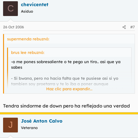
chevicentet
C
Asiduo
26 Oct 2006
#7
supermenda rebuznó:
brus lee rebuznó:
-
o me pones sobresaliente o te pego un tiro.. asi que ya
sabes
- Si bwana, pero no hacia falta que te pusiese asi si yo
tambien soy proetarra y te lo iba a poner aunque
Haz clic para expandir...
escribieses las respuestas del examen en el papel higienico
de la celda
Haz clic para expandir...
Tendra sindorme de down pero ha reflejado una verdad
ah vale!, pensaba que ya te iba a tener que quemar el
chiringuito
También te tenemos cariño Lee,cual hermano con Síndrome de
José Anton Calvo
J
Down que jamás tuvimos ( esto es ocurrencia de Pope
Veterano
- No bwana, pistola manda, yo obedezco.
Amunike,no penseis que trato de colgarme medallas ).