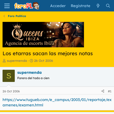
Acceder
Regístrate
Foro Política
Los etarras sacan las mejores notas
I
F
supermenda
26 Oct 2006
n
e
i
c
supermenda
S
c
h
Forero del todo a cien
i
a
a
d
d
e
26 Oct 2006
#1
o
i
r
n
https://www.tugueb.com/e_campus/2003/01/reportaje/ex
d
i
amenes/examen.html
e
c
l
i