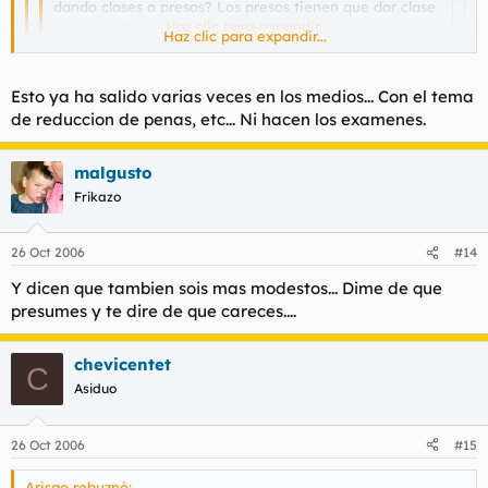
dando clases a presos? Los presos tienen que dar clase
en la UNED.
Haz clic para expandir...
Haz clic para expandir...
Es lo que hay.Ellos las aprovechan,y el 99% saca carreras,no
Haz clic para expandir...
Esto ya ha salido varias veces en los medios... Con el tema
como los cuatro mangantes "vaquillas".
de reduccion de penas, etc... Ni hacen los examenes.
Se las regalan sin ni siquiera presentarse a los exámenes,
mangurrian.
malgusto
Frikazo
26 Oct 2006
#14
Y dicen que tambien sois mas modestos... Dime de que
presumes y te dire de que careces....
chevicentet
C
Asiduo
26 Oct 2006
#15
Arisgo rebuznó: