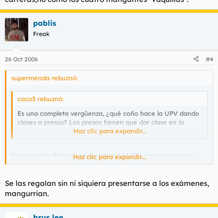
pablis
Freak
26 Oct 2006
#4
supermenda rebuznó:
caco3 rebuznó:
Es una completa vergüenza, ¿qué coño hace la UPV dando
clases a presos? Los presos tienen que dar clase en la
UNED.
Haz clic para expandir...
Es lo que hay.Ellos las aprovechan,y el 99% saca carreras,no
Haz clic para expandir...
como los cuatro mangantes "vaquillas".
Se las regalan sin ni siquiera presentarse a los exámenes,
mangurrian.
brus lee