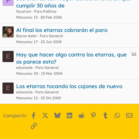
F
cumplir 30 años de
faustum
Foro Política
Masunos
13
28 Feb 2006
Al final los etarras cobrarán el paro
Baron Asler
Foro General
Masunos
17
23 Jun 2005
E
Hay que hacer algo contra los etarras, que
E
n
os parece esto?
c
edunacle
Foro General
u
Masunos
20
13 Mar 2004
e
Los etarras tocando los cojones de nuevo
s
E
edunacle
Foro General
t
Masunos
12
25 Dic 2003
Facebook
X
Bluesky
LinkedIn
Reddit
Pinterest
Tumblr
WhatsA
Em
Compartir:
Enlace