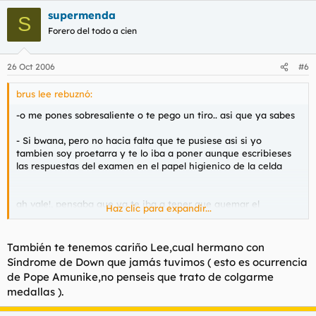
supermenda
S
Forero del todo a cien
26 Oct 2006
#6
brus lee rebuznó:
-
o me pones sobresaliente o te pego un tiro.. asi que ya sabes
- Si bwana, pero no hacia falta que te pusiese asi si yo
tambien soy proetarra y te lo iba a poner aunque escribieses
las respuestas del examen en el papel higienico de la celda
ah vale!, pensaba que ya te iba a tener que quemar el
Haz clic para expandir...
chiringuito
- No bwana, pistola manda, yo obedezco.
También te tenemos cariño Lee,cual hermano con
Síndrome de Down que jamás tuvimos ( esto es ocurrencia
de Pope Amunike,no penseis que trato de colgarme
medallas ).