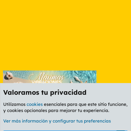
Valoramos tu privacidad
Utilizamos
cookies
esenciales para que este sitio funcione,
y cookies opcionales para mejorar tu experiencia.
Foro Política
Ver más información y configurar tus preferencias
Cookies
PL OLDSTYLE AMARILLO
Cambiar fuente
Español (ES)