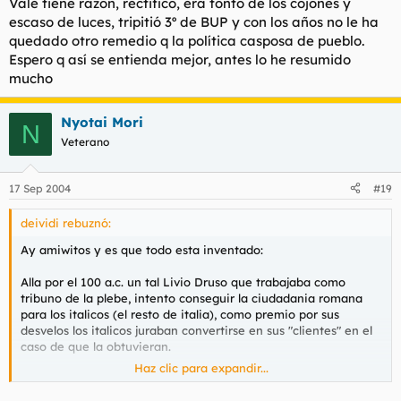
Vale tiene razón, rectifico, era tonto de los cojones y
escaso de luces, tripitió 3º de BUP y con los años no le ha
Poli Diaz for president.
quedado otro remedio q la política casposa de pueblo.
Espero q así se entienda mejor, antes lo he resumido
mucho
Nyotai Mori
N
Veterano
17 Sep 2004
#19
deividi rebuznó:
Ay amiwitos y es que todo esta inventado:
Alla por el 100 a.c. un tal Livio Druso que trabajaba como
tribuno de la plebe, intento conseguir la ciudadania romana
para los italicos (el resto de italia), como premio por sus
desvelos los italicos juraban convertirse en sus "clientes" en el
caso de que la obtuvieran.
Haz clic para expandir...
El resultado seria que el altruista Druso obtendria mayoria en
todas las votaciones a las que se presentara al incorporarse los