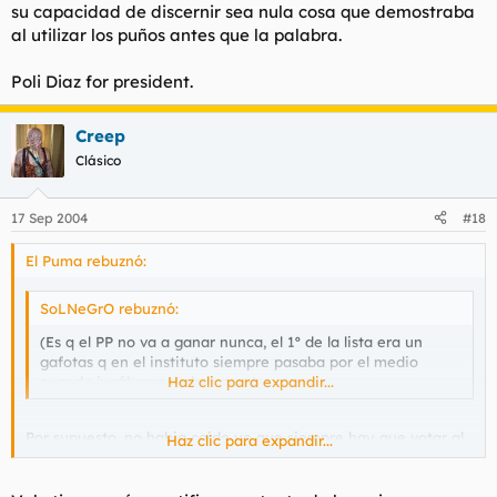
su capacidad de discernir sea nula cosa que demostraba
al utilizar los puños antes que la palabra.
Poli Diaz for president.
Creep
Clásico
17 Sep 2004
#18
El Puma rebuznó:
SoLNeGrO rebuznó:
(Es q el PP no va a ganar nunca, el 1º de la lista era un
gafotas q en el instituto siempre pasaba por el medio
cuando jugábamos a la mosca)
Haz clic para expandir...
Por supuesto, no habia caido yo que siempre hay que votar al
Haz clic para expandir...
macarra mas maton de todo el instituto, aunque su capacidad
de discernir sea nula cosa que demostraba al utilizar los puños
antes que la palabra.