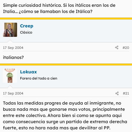
italicos al censo romano. (Los clientes debian obediencia al
Simple curiosidad histórica. Si los itálicos eran los de
patron)
Italia... ¿cómo se llamaban los de Itálica?
El fracasó, veremos lo que pasa aqui pero la idea es la misma.
Creep
Clásico
17 Sep 2004
#20
italianos?
Lokuax
Forero del todo a cien
17 Sep 2004
#21
Todas las medidas progres de ayuda al inmigrante, no
busca nada mas que ganarse mas votos, principalmente
entre este colectivo. Ahora bien si como se apunta aqui
como consecuencia surge un partido de extrema derecha
fuerte, esto no hara nada mas que devilitar al PP.