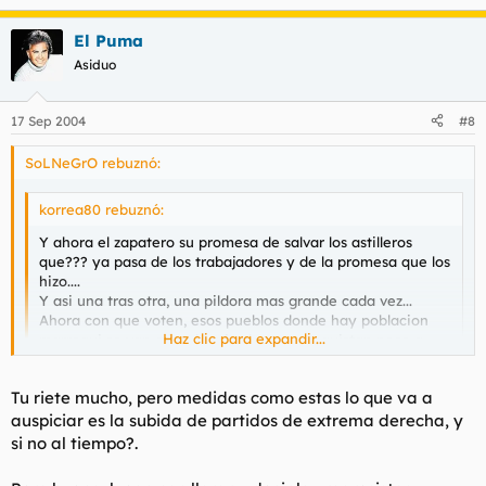
El Puma
Asiduo
17 Sep 2004
#8
SoLNeGrO rebuznó:
korrea80 rebuznó:
Y ahora el zapatero su promesa de salvar los astilleros
que??? ya pasa de los trabajadores y de la promesa que los
hizo....
Y asi una tras otra, una pildora mas grande cada vez...
Ahora con que voten, esos pueblos donde hay poblacion
Haz clic para expandir...
marroqui se van a ir a la mierda, nos conquistan poco a
poco y en silencio y encima los del psoe los ayudan...
Que sera lo proximo????
Haz clic para expandir...
Tu riete mucho, pero medidas como estas lo que va a
auspiciar es la subida de partidos de extrema derecha, y
Yo me estoy dejando bigote ya
si no al tiempo?.