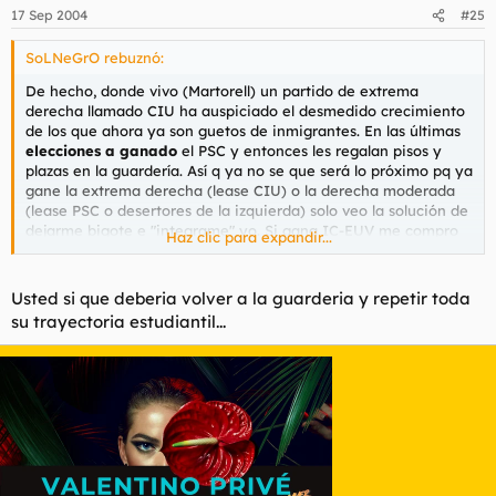
17 Sep 2004
#25
SoLNeGrO rebuznó:
De hecho, donde vivo (Martorell) un partido de extrema
derecha llamado CIU ha auspiciado el desmedido crecimiento
de los que ahora ya son guetos de inmigrantes. En las últimas
elecciones a ganado
el PSC y entonces les regalan pisos y
plazas en la guardería. Así q ya no se que será lo próximo pq ya
gane la extrema derecha (lease CIU) o la derecha moderada
(lease PSC o desertores de la izquierda) solo veo la solución de
dejarme bigote e "integrame" yo. Si gana IC-EUV me compro
Haz clic para expandir...
una chilaba (Es q el PP no va a ganar nunca, el 1º de la lista era
un gafotas q en el instituto siempre pasaba por el medio
cuando jugábamos a la mosca)
Usted si que deberia volver a la guarderia y repetir toda
su trayectoria estudiantil...