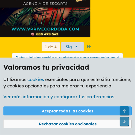
Último
1 de 4
Sig.
Debes iniciar sesión o registrarte para responder aquí.
Valoramos tu privacidad
Temas similares
Utilizamos
cookies
esenciales para que este sitio funcione,
y cookies opcionales para mejorar tu experiencia.
Todo este foro va a votar a VOX el 100% (por
mis huevos toreros)
Ver más información y configurar tus preferencias
GoogleTM
Foro Política
Masunos
77
Viernes a las 17:40
Arri
Aceptar todas las cookies
He ido a votar y me follado a una vocal de
Pie
e
Rechazar cookies opcionales
mesa
r
Trolak Trolak Tun
Foro Rapiñas