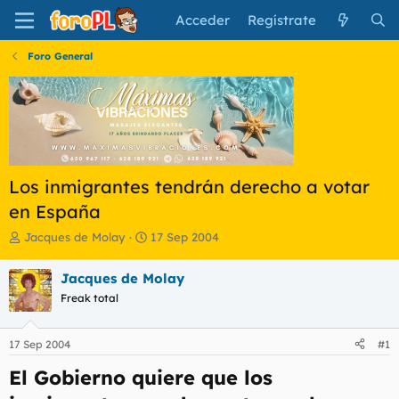
Acceder
Regístrate
Foro General
Los inmigrantes tendrán derecho a votar
en España
I
F
Jacques de Molay
17 Sep 2004
n
e
i
c
Jacques de Molay
c
h
Freak total
i
a
a
d
d
e
17 Sep 2004
#1
o
i
r
n
El Gobierno quiere que los
d
i
e
c