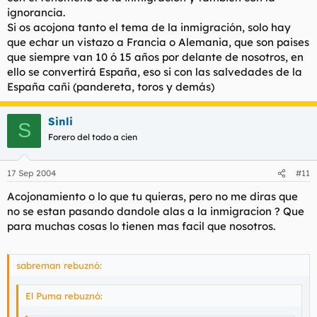
es la subida de partidos de extrema derecha, y si no al
ignorancia.
tiempo?.
Yo me estoy dejando bigote ya
Si os acojona tanto el tema de la inmigración, solo hay
que echar un vistazo a Francia o Alemania, que son paises
Pero bueno, luego con llorar y decir lo progresistas y
que siempre van 10 ó 15 años por delante de nosotros, en
bienintencionados que sois lo teneis todo solucionado
ello se convertirá España, eso si con las salvedades de la
España cañi (pandereta, toros y demás)
Sinli
S
Forero del todo a cien
17 Sep 2004
#11
Acojonamiento o lo que tu quieras, pero no me diras que
no se estan pasando dandole alas a la inmigracion ? Que
para muchas cosas lo tienen mas facil que nosotros.
sabreman rebuznó:
El Puma rebuznó: