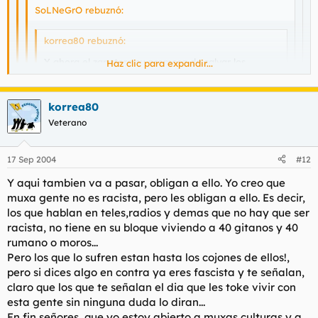
SoLNeGrO rebuznó:
korrea80 rebuznó:
Y ahora el zapatero su promesa de salvar los
Haz clic para expandir...
astilleros que??? ya pasa de los trabajadores y de la
promesa que los hizo....
Haz clic para expandir...
Y asi una tras otra, una pildora mas grande cada
korrea80
vez...
Veterano
Haz clic para expandir...
Ahora con que voten, esos pueblos donde hay
poblacion marroqui se van a ir a la mierda, nos
La subida de partidos de extrema derecha tiene que ver con el
conquistan poco a poco y en silencio y encima los
fenómeno de la inmigración y también con la ignorancia.
Haz clic para expandir...
17 Sep 2004
#12
Tu riete mucho, pero medidas como estas lo que va a
del psoe los ayudan...
Si os acojona tanto el tema de la inmigración, solo hay que
auspiciar es la subida de partidos de extrema derecha, y si
Que sera lo proximo????
echar un vistazo a Francia o Alemania, que son paises que
Y aqui tambien va a pasar, obligan a ello. Yo creo que
no al tiempo?.
Yo me estoy dejando bigote ya
siempre van 10 ó 15 años por delante de nosotros, en ello se
muxa gente no es racista, pero les obligan a ello. Es decir,
convertirá España, eso si con las salvedades de la España cañi
Pero bueno, luego con llorar y decir lo progresistas y
los que hablan en teles,radios y demas que no hay que ser
(pandereta, toros y demás)
bienintencionados que sois lo teneis todo solucionado
racista, no tiene en su bloque viviendo a 40 gitanos y 40
rumano o moros...
Pero los que lo sufren estan hasta los cojones de ellos!,
pero si dices algo en contra ya eres fascista y te señalan,
claro que los que te señalan el dia que les toke vivir con
esta gente sin ninguna duda lo diran...
En fin señores, que yo estoy abierto a muxas culturas y a