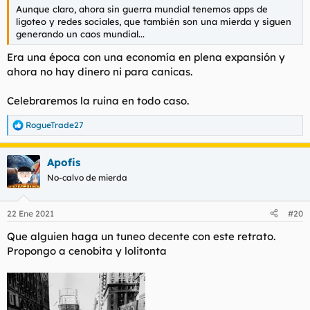
Aunque claro, ahora sin guerra mundial tenemos apps de
ligoteo y redes sociales, que también son una mierda y siguen
generando un caos mundial...
Era una época con una economía en plena expansión y
ahora no hay dinero ni para canicas.
Celebraremos la ruina en todo caso.
RogueTrade27
R
e
a
Apofis
c
c
No-calvo de mierda
i
o
n
22 Ene 2021
#20
e
s
Que alguien haga un tuneo decente con este retrato.
:
Propongo a cenobita y lolitonta