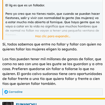
El ilg es que es un follador.
Pero yo creo que no tienes razón, que cuando se puedan hacer
fiestones, salir y vivir con normalidad la gente (las mujeres) va
a estar mucho más abierta al fornique. Que haya gente que no
vaya a catar en la vida no significa que muchos hombres que
de normal no follan no vayan a tener una pequeña ventana de
tiempo...
Haz clic para expandir...
Joder, es que no puedo leer esa 1° persona del plural sin
Sí, todos sabemos que entre no follar y follar con quien no
partirme to la polla.
quieres follar las mujeres eligen lo segundo.
Las tías pueden tener mil millones de ganas de follar, que
como no sea con uno que les guste se las guardan y a otra
cosa. Prefieren quedarse sin follar a follarse lo que no
quieren. El gordo calvo sudoroso tiene cero oportunidades
de follar frente a una tía que quiera follar y frente a cien
tías que quieran follar también.
Carradine
R
e
a
FUMANCHU
c