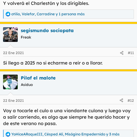
s
Y volverá el Charlestón y los dirigibles.
:
otilio
,
Valefor
,
Carradine
y 1 persona más
R
e
a
segismundo sociopata
c
c
Freak
i
o
n
22 Ene 2021
#11
e
s
Si llego a 2025 no si echarme a reír o a llorar.
:
Pilaf el malote
Asiduo
22 Ene 2021
#12
Voy a tocarle el culo a una viandante culona y luego voy
a salir corriendo, es algo que siempre he querido hacer y
de este verano no pasa.
YoHiceARoqueIII
,
Césped Alí
,
Misógino Empedernido
y 3 más
R