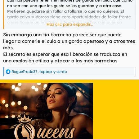
no sea con uno que les guste se las guardan y a otra cosa.
Prefieren quedarse sin follar a follarse lo que no quieren. El
gordo calvo sudoroso tiene cero oportunidades de follar frente
a una tía que quiera follar y frente a cien tías que quieran
Haz clic para expandir...
follar también.
Sin embargo una tía borracha parece ser que puede
llegar a comerle el culo a un gordo apestoso y a otros tres
más.
El secreto es esperar que esa liberación se traduzca en
una explosión etílica y atacar a las más borrachas
RogueTrade27
,
topbox
y
serdo
R
e
a
c
c
i
o
n
e
s
: