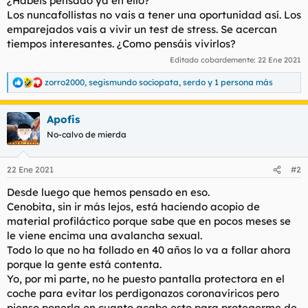
¿Habéis pensado ya en ello?
Los nuncafollistas no vais a tener una oportunidad así. Los
emparejados vais a vivir un test de stress. Se acercan
tiempos interesantes. ¿Como pensáis vivirlos?
Editado cobardemente:
22 Ene 2021
zorro2000
,
segismundo sociopata
,
serdo
y 1 persona más
R
e
a
Apofis
c
c
No-calvo de mierda
i
o
n
22 Ene 2021
#2
e
s
Desde luego que hemos pensado en eso.
:
Cenobita, sin ir más lejos, está haciendo acopio de
material profiláctico porque sabe que en pocos meses se
le viene encima una avalancha sexual.
Todo lo que no ha follado en 40 años lo va a follar ahora
porque la gente está contenta.
Yo, por mi parte, no he puesto pantalla protectora en el
coche para evitar los perdigonazos coronavíricos pero
pienso ponerla en cuanto acabe esto para protegerme de