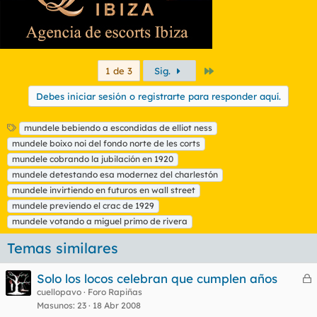
Último
1 de 3
Sig.
Debes iniciar sesión o registrarte para responder aquí.
E
mundele bebiendo a escondidas de elliot ness
t
mundele boixo noi del fondo norte de les corts
i
mundele cobrando la jubilación en 1920
q
mundele detestando esa modernez del charlestón
u
mundele invirtiendo en futuros en wall street
e
t
mundele previendo el crac de 1929
a
mundele votando a miguel primo de rivera
s
Temas similares
Solo los locos celebran que cumplen años
e
cuellopavo
Foro Rapiñas
Masunos
23
18 Abr 2008
r