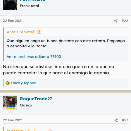
c
Freak total
i
o
n
22 Ene 2021
#22
e
s
Apofis rebuznó:
:
Que alguien haga un tuneo decente con este retrato. Propongo
a cenobita y lolitonta
Ver el archivos adjunto 77900
No creo que se alistase, ir a una guerra en la que no
puede controlar lo que hace el enemigo le agobia.
Falcó
y
topbox
R
e
a
RogueTrade27
c
c
Clásico
i
o
n
22 Ene 2021
#23
e
s