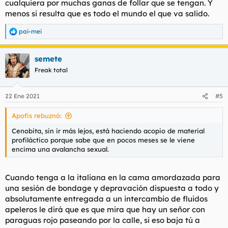
cualquiera por muchas ganas de follar que se tengan. Y
menos si resulta que es todo el mundo el que va salido.
pai-mei
R
e
a
semete
c
c
Freak total
i
o
n
22 Ene 2021
#5
e
s
Apofis rebuznó:
:
Cenobita, sin ir más lejos, está haciendo acopio de material
profiláctico porque sabe que en pocos meses se le viene
encima una avalancha sexual.
Cuando tenga a la italiana en la cama amordazada para
una sesión de bondage y depravación dispuesta a todo y
absolutamente entregada a un intercambio de fluidos
apeleros le dirá que es que mira que hay un señor con
paraguas rojo paseando por la calle, si eso baja tú a