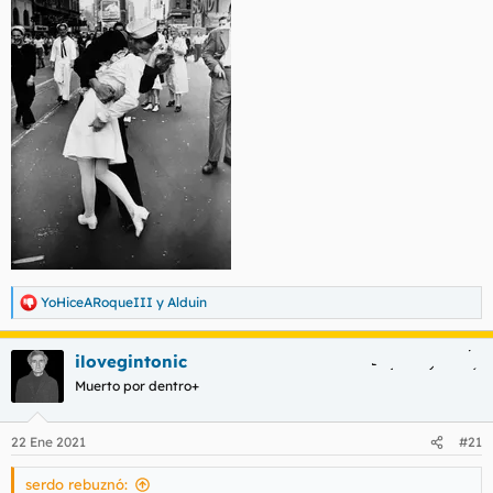
YoHiceARoqueIII
y
Alduin
R
e
a
ilovegintonic
c
c
Muerto por dentro+
i
o
n
22 Ene 2021
#21
e
s
serdo rebuznó:
: