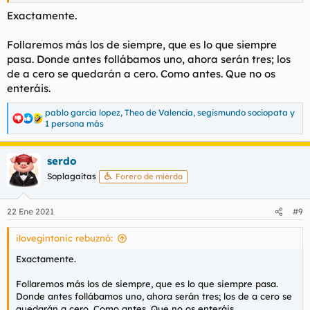
Exactamente.
Follaremos más los de siempre, que es lo que siempre
pasa. Donde antes follábamos uno, ahora serán tres; los
de a cero se quedarán a cero. Como antes. Que no os
enteráis.
pablo garcia lopez
,
Theo de Valencia
,
segismundo sociopata
y
R
1 persona más
e
a
c
serdo
c
Soplagaitas
Forero de mierda
i
o
n
e
22 Ene 2021
#9
s
:
ilovegintonic rebuznó:
Exactamente.
Follaremos más los de siempre, que es lo que siempre pasa.
Donde antes follábamos uno, ahora serán tres; los de a cero se
quedarán a cero. Como antes. Que no os enteráis.