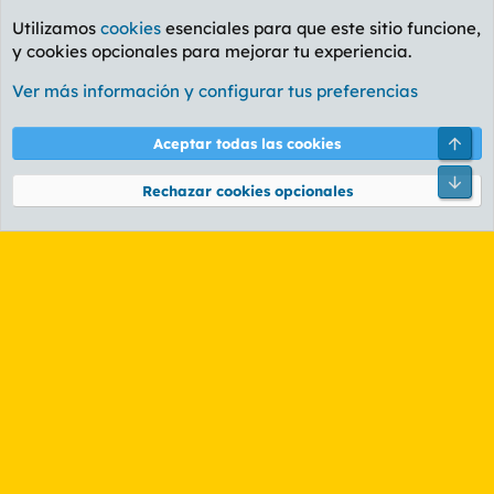
Utilizamos
cookies
esenciales para que este sitio funcione,
y cookies opcionales para mejorar tu experiencia.
Foro General
Ver más información y configurar tus preferencias
Cookies
PL OLDSTYLE AMARILLO
Cambiar fuente
Español (ES)
Arri
Aceptar todas las cookies
Contáctanos
Términos y reglas
Política de privacidad
Ayuda
R
Pie
S
Rechazar cookies opcionales
S
®
Community platform by XenForo
© 2010-2026 XenForo Ltd.