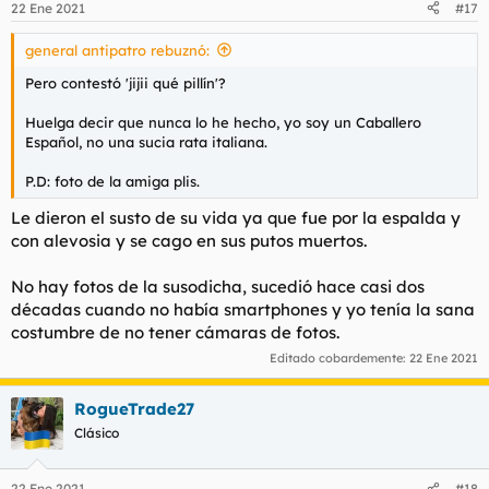
22 Ene 2021
#17
e
s
general antipatro rebuznó:
:
Pero contestó 'jijii qué pillín'?
Huelga decir que nunca lo he hecho, yo soy un Caballero
Español, no una sucia rata italiana.
P.D: foto de la amiga plis.
Le dieron el susto de su vida ya que fue por la espalda y
con alevosia y se cago en sus putos muertos.
No hay fotos de la susodicha, sucedió hace casi dos
décadas cuando no había smartphones y yo tenía la sana
costumbre de no tener cámaras de fotos.
Editado cobardemente:
22 Ene 2021
RogueTrade27
Clásico
22 Ene 2021
#18