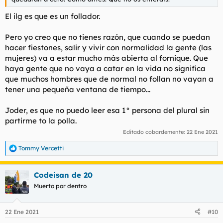
El ilg es que es un follador.
Pero yo creo que no tienes razón, que cuando se puedan
hacer fiestones, salir y vivir con normalidad la gente (las
mujeres) va a estar mucho más abierta al fornique. Que
haya gente que no vaya a catar en la vida no significa
que muchos hombres que de normal no follan no vayan a
tener una pequeña ventana de tiempo...
Joder, es que no puedo leer esa 1° persona del plural sin
partirme to la polla.
Editado cobardemente:
22 Ene 2021
Tommy Vercetti
R
e
a
Codeisan de 20
c
c
Muerto por dentro
i
o
n
22 Ene 2021
#10
e