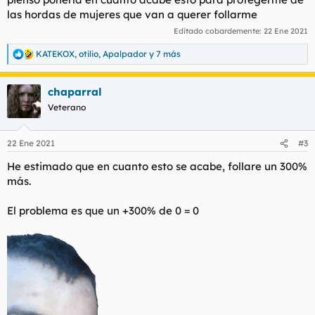
las hordas de mujeres que van a querer follarme
Editado cobardemente:
22 Ene 2021
KATEKOX
,
otilio
,
Apalpador
y 7 más
R
e
a
chaparral
c
c
Veterano
i
o
n
22 Ene 2021
#3
e
s
He estimado que en cuanto esto se acabe, follare un 300%
:
más.
El problema es que un +300% de 0 = 0