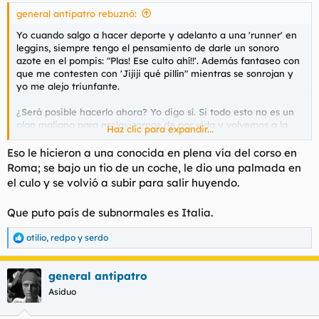
general antipatro rebuznó:
Yo cuando salgo a hacer deporte y adelanto a una 'runner' en
leggins, siempre tengo el pensamiento de darle un sonoro
azote en el pompis: "Plas! Ese culto ahí!!'. Además fantaseo con
que me contesten con 'Jijiji qué pillín" mientras se sonrojan y
yo me alejo triunfante.
¿Será posible hacerlo ahora? Yo digo sí. Si todo esto no es un
plan maligno para esclavizarnos de por vida y volvemos a la
Haz clic para expandir...
normalidad, va a haber un efecto rebote de dimensiones
cenobitiescas, con grandes oportunidades para los de siempre,
Eso le hicieron a una conocida en plena vía del corso en
como dice ielegé.
Roma; se bajo un tio de un coche, le dio una palmada en
el culo y se volvió a subir para salir huyendo.
Que puto país de subnormales es Italia.
otilio
,
redpo
y
serdo
R
e
a
general antipatro
c
c
Asiduo
i
o