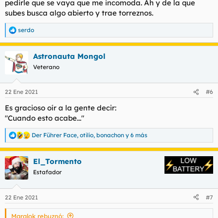
pedirle que se vaya que me incomoda. Ah y de la que
subes busca algo abierto y trae torreznos.
serdo
R
e
a
Astronauta Mongol
c
c
Veterano
i
o
n
22 Ene 2021
#6
e
s
Es gracioso oír a la gente decir:
:
"Cuando esto acabe..."
Der Führer Face
,
otilio
,
bonachon
y 6 más
R
e
a
El_Tormento
c
c
Estafador
i
o
n
22 Ene 2021
#7
e
s
Maralok rebuznó:
: