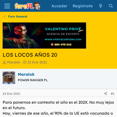
Acceder
Regístrate
Foro General
LOS LOCOS AÑOS 20
I
F
Maralok
22 Ene 2021
n
e
i
c
Maralok
c
h
POWER RANGER PL
i
a
a
d
d
e
22 Ene 2021
#1
o
i
r
n
Para ponernos en contexto: el año es el 202X. No muy lejos
d
i
en el futuro.
e
c
Hoy, viernes de ese año, el 90% de la UE está vacunada o
l
i