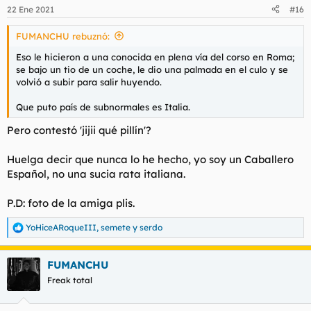
n
22 Ene 2021
#16
e
s
FUMANCHU rebuznó:
:
Eso le hicieron a una conocida en plena vía del corso en Roma;
se bajo un tio de un coche, le dio una palmada en el culo y se
volvió a subir para salir huyendo.
Que puto país de subnormales es Italia.
Pero contestó 'jijii qué pillín'?
Huelga decir que nunca lo he hecho, yo soy un Caballero
Español, no una sucia rata italiana.
P.D: foto de la amiga plis.
YoHiceARoqueIII
,
semete
y
serdo
R
e
a
FUMANCHU
c
c
Freak total
i
o
n