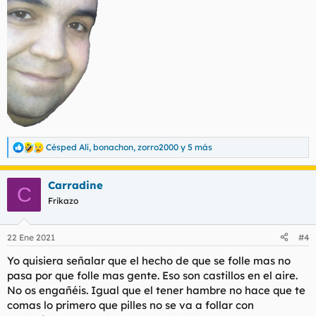
Césped Alí
,
bonachon
,
zorro2000
y 5 más
R
e
a
Carradine
c
C
c
Frikazo
i
o
n
22 Ene 2021
#4
e
s
Yo quisiera señalar que el hecho de que se folle mas no
:
pasa por que folle mas gente. Eso son castillos en el aire.
No os engañéis. Igual que el tener hambre no hace que te
comas lo primero que pilles no se va a follar con