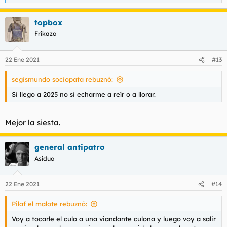
e
a
topbox
c
c
Frikazo
i
o
n
22 Ene 2021
#13
e
s
segismundo sociopata rebuznó:
:
Si llego a 2025 no si echarme a reír o a llorar.
Mejor la siesta.
general antipatro
Asiduo
22 Ene 2021
#14
Pilaf el malote rebuznó:
Voy a tocarle el culo a una viandante culona y luego voy a salir