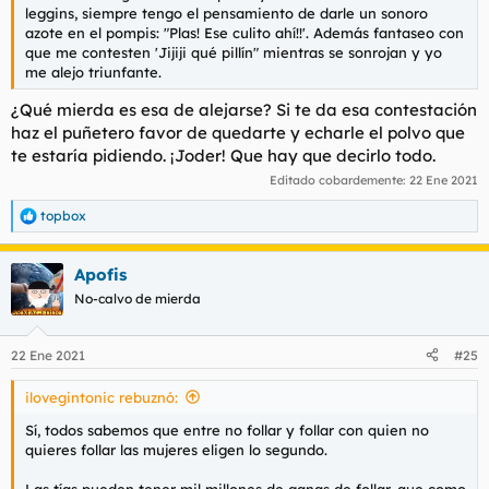
leggins, siempre tengo el pensamiento de darle un sonoro
azote en el pompis: "Plas! Ese culito ahí!!'. Además fantaseo con
que me contesten 'Jijiji qué pillín" mientras se sonrojan y yo
me alejo triunfante.
¿Qué mierda es esa de alejarse? Si te da esa contestación
haz el puñetero favor de quedarte y echarle el polvo que
te estaría pidiendo. ¡Joder! Que hay que decirlo todo.
Editado cobardemente:
22 Ene 2021
topbox
R
e
a
Apofis
c
c
No-calvo de mierda
i
o
n
22 Ene 2021
#25
e
s
ilovegintonic rebuznó:
:
Sí, todos sabemos que entre no follar y follar con quien no
quieres follar las mujeres eligen lo segundo.
Las tías pueden tener mil millones de ganas de follar, que como