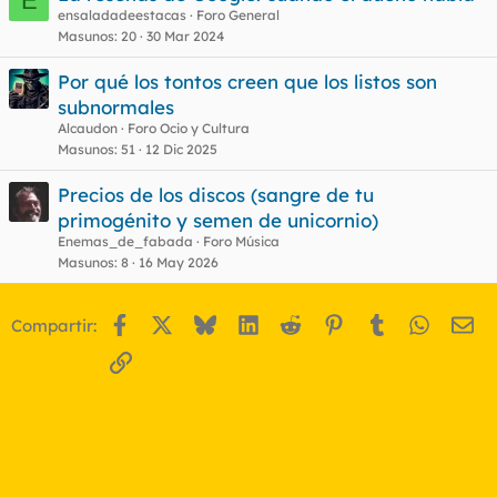
E
ensaladadeestacas
Foro General
Masunos
20
30 Mar 2024
Por qué los tontos creen que los listos son
subnormales
Alcaudon
Foro Ocio y Cultura
Masunos
51
12 Dic 2025
Precios de los discos (sangre de tu
primogénito y semen de unicornio)
Enemas_de_fabada
Foro Música
Masunos
8
16 May 2026
Facebook
X
Bluesky
LinkedIn
Reddit
Pinterest
Tumblr
WhatsA
Em
Compartir:
Enlace