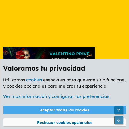
Valoramos tu privacidad
Utilizamos
cookies
esenciales para que este sitio funcione,
y cookies opcionales para mejorar tu experiencia.
Foro General
Ver más información y configurar tus preferencias
Cookies
PL OLDSTYLE AMARILLO
Cambiar fuente
Español (ES)
Arri
Aceptar todas las cookies
Contáctanos
Términos y reglas
Política de privacidad
Ayuda
R
Pie
S
Rechazar cookies opcionales
S
®
Community platform by XenForo
© 2010-2026 XenForo Ltd.