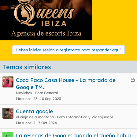
Debes iniciar sesión o registrarte para responder aquí.
Temas similares
Coca Paco Casa House - La morada de
e
Google TM.
r
Novichok
Foro General
r
Masunos
23
10 Sep 2023
Cuenta google
el viejo dela montaña
Foro Informática y Videojuegos
o
Masunos
2
7 Oct 2024
La reseñas de Google: cuando el dueño habla