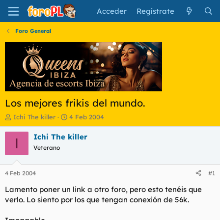
Acceder
Regístrate
Foro General
Los mejores frikis del mundo.
I
F
Ichi The killer
4 Feb 2004
n
e
i
c
Ichi The killer
I
c
h
Veterano
i
a
a
d
d
e
4 Feb 2004
#1
o
i
r
n
Lamento poner un link a otro foro, pero esto tenéis que
d
i
verlo. Lo siento por los que tengan conexión de 56k.
e
c
l
i