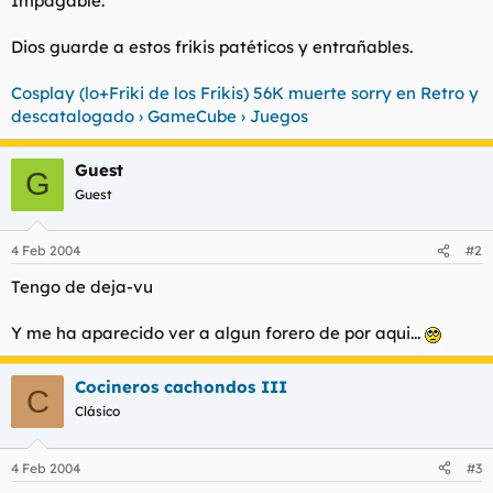
Impagable.
t
o
e
Dios guarde a estos frikis patéticos y entrañables.
m
a
Cosplay (lo+Friki de los Frikis) 56K muerte sorry en Retro y
descatalogado › GameCube › Juegos
Guest
G
Guest
4 Feb 2004
#2
Tengo de deja-vu
Y me ha aparecido ver a algun forero de por aqui...
Cocineros cachondos III
C
Clásico
4 Feb 2004
#3