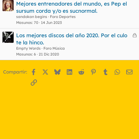
Mejores entrenadores del mundo, es Pep el
sursum corda y/o es sucnormal.
o
sandokan begins
Foro Deportes
Masunos
70
14 Jun 2023
Los mejores discos del año 2020. Por el culo
e
te la hinco.
r
Empty Words
Foro Música
r
Masunos
6
21 Dic 2020
Facebook
X
Bluesky
LinkedIn
Reddit
Pinterest
Tumblr
WhatsA
Em
Compartir:
o
Enlace