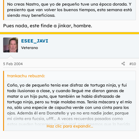
No creas Nastro, que yo de pequeño tuve una época dorada. Y
presiento que van volver los buenos tiempos, esta semana está
siendo muy beneficiosa.
Pues nada, este finde a
jinkar
, hombre.
ESEE_JAVI
Veterano
5 Feb 2004
#10
trankachu rebuznó:
Coño, yo de pequeño tenía ese disfraz de tortuga ninja, y fui
todo ilusionao a clase, y cuando llegué me dieron ganas de
matar a un hijo puta, que también se había disfrazado de
tortuga ninja, pero su traje molaba mas. Tenía máscara y el mío
no, sólo una especie de capucha verde con una cinta para los
ojos. Además él era Donatello y yo no era nadie joder, porque
mi cinta era fucsia, ufff... A veces recuerdos pasados como
estos pueden hacernos mucho mal, nos creemos que la herida
Haz clic para expandir...
está curada y no es así.