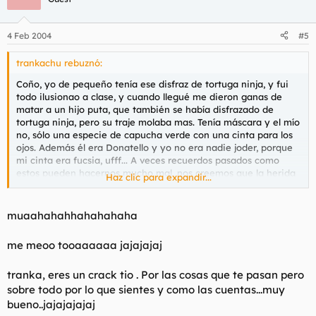
4 Feb 2004
#5
trankachu rebuznó:
Coño, yo de pequeño tenía ese disfraz de tortuga ninja, y fui
todo ilusionao a clase, y cuando llegué me dieron ganas de
matar a un hijo puta, que también se había disfrazado de
tortuga ninja, pero su traje molaba mas. Tenía máscara y el mío
no, sólo una especie de capucha verde con una cinta para los
ojos. Además él era Donatello y yo no era nadie joder, porque
mi cinta era fucsia, ufff... A veces recuerdos pasados como
estos pueden hacernos mucho mal, nos creemos que la herida
Haz clic para expandir...
está curada y no es así.
muaahahahhahahahaha
me meoo tooaaaaaa jajajajaj
tranka, eres un crack tio . Por las cosas que te pasan pero
sobre todo por lo que sientes y como las cuentas...muy
bueno..jajajajajaj