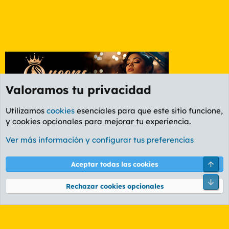
Valoramos tu privacidad
Utilizamos
cookies
esenciales para que este sitio funcione,
y cookies opcionales para mejorar tu experiencia.
Foro General
Ver más información y configurar tus preferencias
Cookies
PL OLDSTYLE AMARILLO
Cambiar fuente
Español (ES)
Arri
Aceptar todas las cookies
Contáctanos
Términos y reglas
Política de privacidad
Ayuda
R
Pie
S
Rechazar cookies opcionales
S
®
Community platform by XenForo
© 2010-2026 XenForo Ltd.