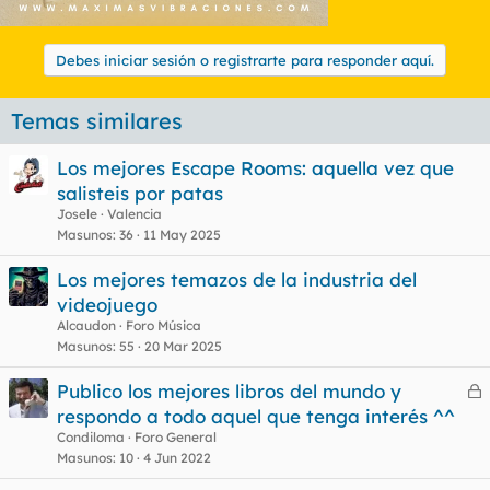
Debes iniciar sesión o registrarte para responder aquí.
Temas similares
Los mejores Escape Rooms: aquella vez que
salisteis por patas
Josele
Valencia
Masunos
36
11 May 2025
Los mejores temazos de la industria del
videojuego
Alcaudon
Foro Música
Masunos
55
20 Mar 2025
Publico los mejores libros del mundo y
e
respondo a todo aquel que tenga interés ^^
r
Condiloma
Foro General
r
Masunos
10
4 Jun 2022