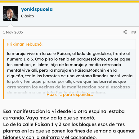
yonkispucela
Clásico
1 Nov 2005
#8
Frikiman rebuznó:
la maruja vive en la calle Faisan, al lado de gordaliza, frente al
numero 1 o 3. Otro piso lo tenia en parquesol creo, no se pq se
los cambian, el lolete, hijo de la maruja y medio retrasado
mental vive alli, pero la maruja en Faisan.Monchin en la
cigueña, tenia los barrotes de una ventana limados por si venia
la poli y teniaque pirarse por alli,
creo que los barrotes que
arrancaron los vecinos de la manifestacion por el escobazo
de monchin a un pitufo fue la de dicha ventana.
Haz clic para expandir...
y mandar se supone que manda el monchin, al menos siempre
se le ha señalado como jefe, pero la maruja tb manda lo suyo.
Esa manifestación la ví desde la otra esquina, estaba
currando. Vaya movida la que se montó.
Lo de la calle Faisan 1 y 3 son los bloques esos de tres
plantas en los que se ponen los fines de semana a quemar
bidones y con la guitarra y el cachondeo.