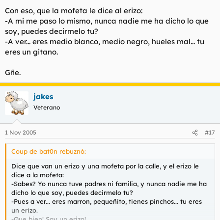
Con eso, que la mofeta le dice al erizo:
-A mi me paso lo mismo, nunca nadie me ha dicho lo que
soy, puedes decirmelo tu?
-A ver... eres medio blanco, medio negro, hueles mal... tu
eres un gitano.
Gñe.
jakes
Veterano
1 Nov 2005
#17
Coup de bat0n rebuznó:
Dice que van un erizo y una mofeta por la calle, y el erizo le
dice a la mofeta:
-Sabes? Yo nunca tuve padres ni familia, y nunca nadie me ha
dicho lo que soy, puedes decirmelo tu?
-Pues a ver... eres marron, pequeñito, tienes pinchos... tu eres
un erizo.
-Que bien! Soy un erizo!