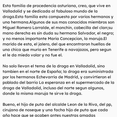
t
o
Esta familia de procedencia asturiana, creo, que vive en
e
Valladolid y se dedicada al fabuloso mundo de la
m
a
droga.Esta familia esta compuesta por varios hermanos y
una hermana.Algunos de sus mas conocidos miembros son
Miguel Romero Larralde, el monchin, cabecilla del clan;su
mano derecha es sin duda su hermano Salvador, el negro;
y no menos importante Maria Concepcion, la maruja.El
marido de esta, el jalero, del que encontraron huellas de
una chica que murio en Tenerife a navajazos, pero segun
el le da miedo volar y no fue el.
No solo llevan el tema de la droga en Valladolid, sino
tambien en el norte de España; la droga era suministrada
por los hermanos Echevarria de Madrid, y convirtieron el
poblado del barrio La esperanza en el supermercado de la
droga de Valladolid, incluso del norte segun algunos,
donde la misma maruja te sirve la droga.
Bueno, el hijo de puta del alcalde Leon de la Riva, del pp,
cirujano de noseque y una facha hijo de puta que cada
año hace que se acaben antes nuestras amadas