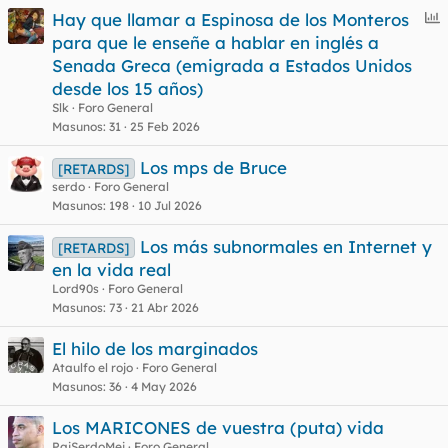
E
Hay que llamar a Espinosa de los Monteros
n
para que le enseñe a hablar en inglés a
c
Senada Greca (emigrada a Estados Unidos
u
desde los 15 años)
e
Slk
Foro General
s
Masunos
31
25 Feb 2026
t
Los mps de Bruce
[RETARDS]
serdo
Foro General
Masunos
198
10 Jul 2026
Los más subnormales en Internet y
[RETARDS]
en la vida real
Lord90s
Foro General
Masunos
73
21 Abr 2026
El hilo de los marginados
Ataulfo el rojo
Foro General
Masunos
36
4 May 2026
Los MARICONES de vuestra (puta) vida
PaiSerdoMei
Foro General