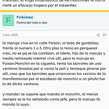
Frikiman, la vrigá infosmástica de los monchines te van a
meté un afacaso trapero por el mésenller.
Frikiman
F
Forero del todo a cien
1 Nov 2005
#7
la maruja vive en la calle Faisan, al lado de gordaliza,
frente al numero 1 o 3. Otro piso lo tenia en parquesol
creo, no se pq se los cambian, el lolete, hijo de la maruja y
medio retrasado mental vive alli, pero la maruja en
Faisan.Monchin en la cigueña, tenia los barrotes de una
ventana limados por si venia la poli y teniaque pirarse por
alli, creo que los barrotes que arrancaron los vecinos de la
manifestacion por el escobazo de monchin a un pitufo fue
la de dicha ventana.
y mandar se supone que manda el monchin, al menos
siempre se le ha señalado como jefe, pero la maruja tb
manda lo suyo.