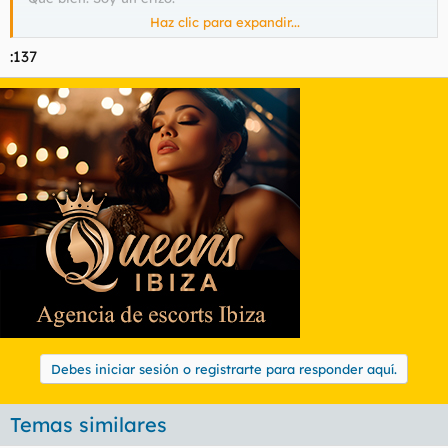
Haz clic para expandir...
Con eso, que la mofeta le dice al erizo:
-A mi me paso lo mismo, nunca nadie me ha dicho lo que soy,
:137
puedes decirmelo tu?
-A ver... eres medio blanco, medio negro, hueles mal... tu eres
un gitano.
Gñe.
Debes iniciar sesión o registrarte para responder aquí.
Temas similares