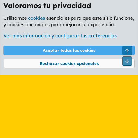
Valoramos tu privacidad
Utilizamos
cookies
esenciales para que este sitio funcione,
y cookies opcionales para mejorar tu experiencia.
Foro General
Ver más información y configurar tus preferencias
Cookies
PL OLDSTYLE AMARILLO
Cambiar fuente
Español (ES)
Arri
Aceptar todas las cookies
Contáctanos
Términos y reglas
Política de privacidad
Ayuda
R
Pie
S
Rechazar cookies opcionales
S
®
Community platform by XenForo
© 2010-2026 XenForo Ltd.