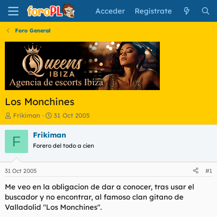
Acceder
Regístrate
Foro General
Los Monchines
I
F
Frikiman
31 Oct 2005
n
e
i
c
Frikiman
F
c
h
Forero del todo a cien
i
a
a
d
d
e
31 Oct 2005
#1
o
i
r
n
Me veo en la obligacion de dar a conocer, tras usar el
d
i
buscador y no encontrar, al famoso clan gitano de
e
c
Valladolid "Los Monchines".
l
i