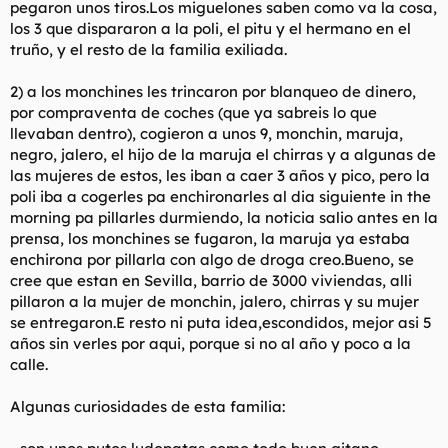
pegaron unos tiros.Los miguelones saben como va la cosa,
los 3 que dispararon a la poli, el pitu y el hermano en el
truño, y el resto de la familia exiliada.
2) a los monchines les trincaron por blanqueo de dinero,
por compraventa de coches (que ya sabreis lo que
llevaban dentro), cogieron a unos 9, monchin, maruja,
negro, jalero, el hijo de la maruja el chirras y a algunas de
las mujeres de estos, les iban a caer 3 años y pico, pero la
poli iba a cogerles pa enchironarles al dia siguiente in the
morning pa pillarles durmiendo, la noticia salio antes en la
prensa, los monchines se fugaron, la maruja ya estaba
enchirona por pillarla con algo de droga creo.Bueno, se
cree que estan en Sevilla, barrio de 3000 viviendas, alli
pillaron a la mujer de monchin, jalero, chirras y su mujer
se entregaron.E resto ni puta idea,escondidos, mejor asi 5
años sin verles por aqui, porque si no al año y poco a la
calle.
Algunas curiosidades de esta familia: