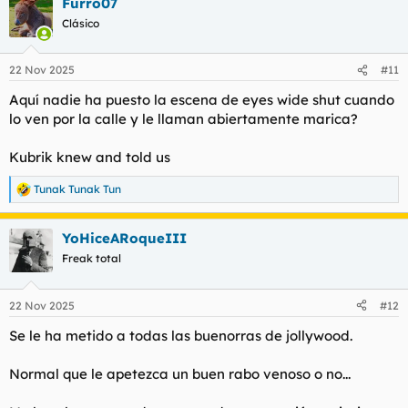
Furro07
c
Clásico
i
o
n
e
22 Nov 2025
#11
s
Aquí nadie ha puesto la escena de eyes wide shut cuando
:
lo ven por la calle y le llaman abiertamente marica?
Kubrik knew and told us
Tunak Tunak Tun
R
e
a
YoHiceARoqueIII
c
c
Freak total
i
o
n
22 Nov 2025
#12
e
s
Se le ha metido a todas las buenorras de jollywood.
:
Normal que le apetezca un buen rabo venoso o no...