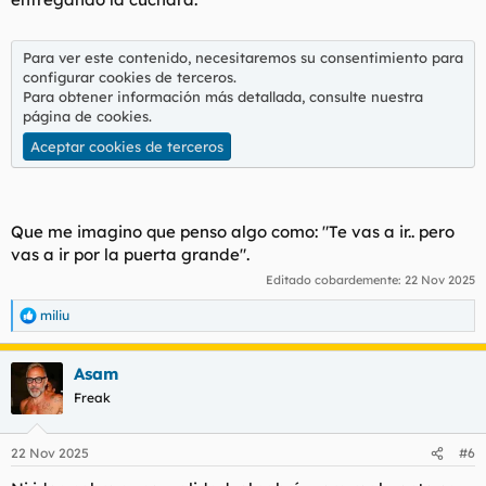
Para ver este contenido, necesitaremos su consentimiento para
configurar cookies de terceros.
Para obtener información más detallada, consulte nuestra
página de cookies
.
Aceptar cookies de terceros
Que me imagino que penso algo como: "Te vas a ir.. pero
vas a ir por la puerta grande".
Editado cobardemente:
22 Nov 2025
miliu
R
e
a
Asam
c
c
Freak
i
o
n
22 Nov 2025
#6
e
s