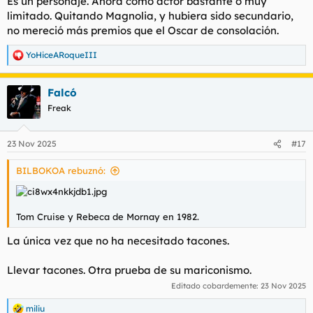
Es un personaje. Ahora como actor bastante o muy
:
limitado. Quitando Magnolia, y hubiera sido secundario,
no mereció más premios que el Oscar de consolación.
YoHiceARoqueIII
R
e
a
Falcó
c
c
Freak
i
o
n
23 Nov 2025
#17
e
s
BILBOKOA rebuznó:
:
Tom Cruise y Rebeca de Mornay en 1982.
La única vez que no ha necesitado tacones.
Llevar tacones. Otra prueba de su mariconismo.
Editado cobardemente:
23 Nov 2025
miliu