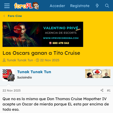
Acceder
Regístrate
Foro Cine
Los Oscars ganan a Tito Cruise
I
F
Tunak Tunak Tun
22 Nov 2025
n
e
i
c
Tunak Tunak Tun
c
h
Sucioindio
i
a
a
d
d
e
22 Nov 2025
#1
o
i
r
n
Que no es lo mismo que Don Thomas Cruise Mapother IV
d
i
acepte un Oscar de mierda porque EL esta por encima de
e
c
todo eso.
l
i