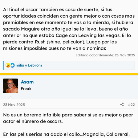
Al final el oscar tambien es cosa de suerte, si tus
oportunidades coinciden con gente mejor o con cosas mas
premiables en ese momento te vas a la mierda, si hubiera
sacado Maguire otro año igual se lo lleva, bueno el año
anterior no que estaba Cage con Leaving las vegas. El lo
pierde contra Rush (shine, peliculon). Luego por las
misiones imposibles pues no te van a nominar.
Editado cobardemente:
23 Nov 2025
miliu
y
Lebrom
R
e
a
Asam
c
c
Freak
i
o
n
23 Nov 2025
#22
e
s
No es un baremo infalible para saber si se es mejor o peor
:
actor el número de oscars.
En las pelis serias ha dado el callo...Magnolia, Collareral,