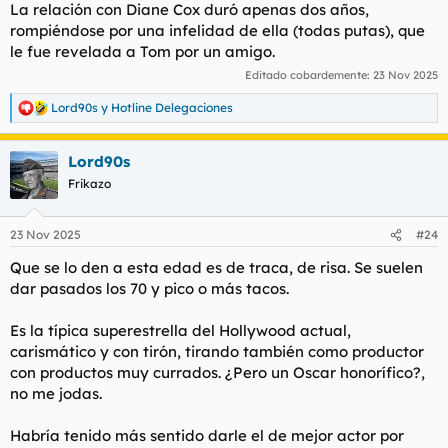
La relación con Diane Cox duró apenas dos años,
rompiéndose por una infelidad de ella (todas putas), que
le fue revelada a Tom por un amigo.
Editado cobardemente:
23 Nov 2025
Lord90s
y
Hotline Delegaciones
R
e
a
Lord90s
c
c
Frikazo
i
o
n
23 Nov 2025
#24
e
s
Que se lo den a esta edad es de traca, de risa. Se suelen
:
dar pasados los 70 y pico o más tacos.
Es la típica superestrella del Hollywood actual,
carismático y con tirón, tirando también como productor
con productos muy currados. ¿Pero un Oscar honorífico?,
no me jodas.
Habría tenido más sentido darle el de mejor actor por