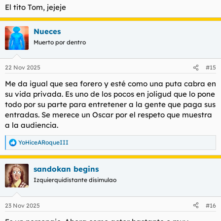
El tito Tom, jejeje
Nueces
Muerto por dentro
22 Nov 2025
#15
Me da igual que sea forero y esté como una puta cabra en
su vida privada. Es uno de los pocos en joligud que lo pone
todo por su parte para entretener a la gente que paga sus
entradas. Se merece un Oscar por el respeto que muestra
a la audiencia.
YoHiceARoqueIII
R
e
a
sandokan begins
c
c
Izquierquidistante disimulao
i
o
n
23 Nov 2025
#16
e
s