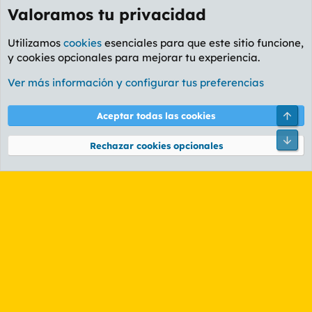
Valoramos tu privacidad
Utilizamos
cookies
esenciales para que este sitio funcione,
y cookies opcionales para mejorar tu experiencia.
Foro Cine
Ver más información y configurar tus preferencias
Cookies
PL OLDSTYLE AMARILLO
Cambiar fuente
Español (ES)
Arri
Aceptar todas las cookies
Contáctanos
Términos y reglas
Política de privacidad
Ayuda
R
Pie
S
Rechazar cookies opcionales
S
®
Community platform by XenForo
© 2010-2026 XenForo Ltd.