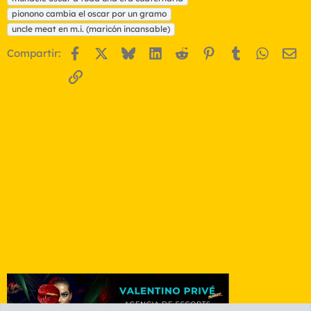
u
pionono cambia el oscar por un gramo
e
t
uncle meat en m.i. (maricón incansable)
a
Facebook
X
Bluesky
LinkedIn
Reddit
Pinterest
Tumblr
WhatsA
Em
s
Compartir:
Enlace