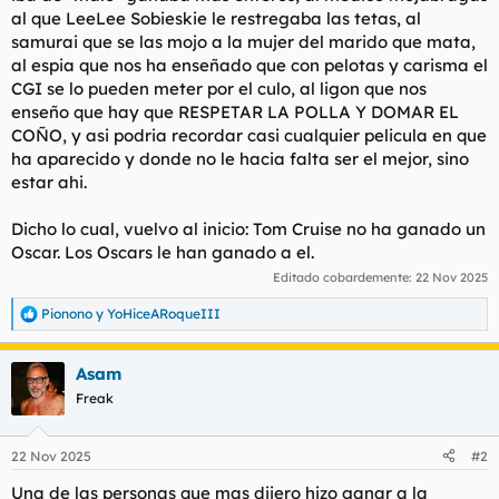
al que LeeLee Sobieskie le restregaba las tetas, al
samurai que se las mojo a la mujer del marido que mata,
al espia que nos ha enseñado que con pelotas y carisma el
CGI se lo pueden meter por el culo, al ligon que nos
enseño que hay que RESPETAR LA POLLA Y DOMAR EL
COÑO, y asi podria recordar casi cualquier pelicula en que
ha aparecido y donde no le hacia falta ser el mejor, sino
estar ahi.
Dicho lo cual, vuelvo al inicio: Tom Cruise no ha ganado un
Oscar. Los Oscars le han ganado a el.
Editado cobardemente:
22 Nov 2025
Pionono
y
YoHiceARoqueIII
R
e
a
Asam
c
c
Freak
i
o
n
22 Nov 2025
#2
e
s
Una de las personas que mas dijero hizo ganar a la