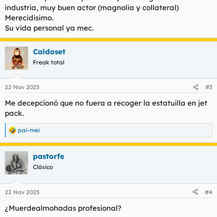
:
industria, muy buen actor (magnolia y collateral)
Merecidisimo.
Su vida personal ya mec.
Caldoset
Freak total
22 Nov 2025
#3
Me decepcionó que no fuera a recoger la estatuilla en jet
pack.
pai-mei
R
e
a
pastorfe
c
c
Clásico
i
o
n
22 Nov 2025
#4
e
s
¿Muerdealmohadas profesional?
: