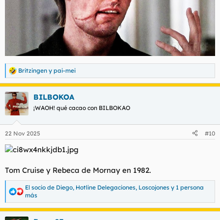
Britzingen
y
pai-mei
R
e
a
BILBOKOA
c
c
¡WAOH! qué cacao con BILBOKAO
i
o
n
22 Nov 2025
#10
e
s
:
Tom Cruise y Rebeca de Mornay en 1982.
El socio de Diego
,
Hotline Delegaciones
,
Loscojones
y 1 persona
R
más
e
a
c