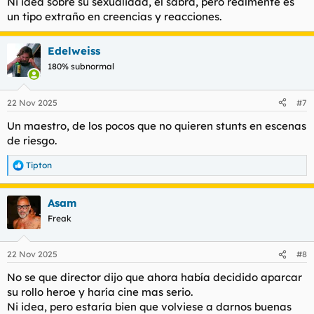
Ni idea sobre su sexualidad, el sabrá, pero realmente es
:
un tipo extraño en creencias y reacciones.
Edelweiss
180% subnormal
22 Nov 2025
#7
Un maestro, de los pocos que no quieren stunts en escenas
de riesgo.
Tipton
R
e
a
Asam
c
c
Freak
i
o
n
22 Nov 2025
#8
e
s
No se que director dijo que ahora había decidido aparcar
:
su rollo heroe y haría cine mas serio.
Ni idea, pero estaría bien que volviese a darnos buenas