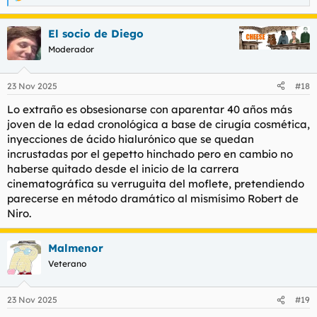
R
e
a
El socio de Diego
c
c
Moderador
i
o
n
23 Nov 2025
#18
e
s
Lo extraño es obsesionarse con aparentar 40 años más
:
joven de la edad cronológica a base de cirugía cosmética,
inyecciones de ácido hialurónico que se quedan
incrustadas por el gepetto hinchado pero en cambio no
haberse quitado desde el inicio de la carrera
cinematográfica su verruguita del moflete, pretendiendo
parecerse en método dramático al mismísimo Robert de
Niro.
Malmenor
Veterano
23 Nov 2025
#19