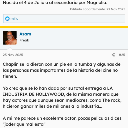
Nacido el 4 de Julio o al secundario por Magnolia.
Editado cobardemente:
23 Nov 2025
miliu
R
e
a
Asam
c
c
Freak
i
o
n
23 Nov 2025
#25
e
s
Chaplin se lo dieron con un pie en la tumba y algunas de
:
las personas mas importantes de la historia del cine no
tienen.
Yo creo que se lo han dado por su total entrega a LA
INDUSTRIA DE HOLLYWOOD, de la misma manera que
hay actores que aunque sean mediocres, como The rock,
hicieron ganar miles de millones a la industria...
A mi me parece un excelente actor, pocas películas dices
"joder que mal esta"