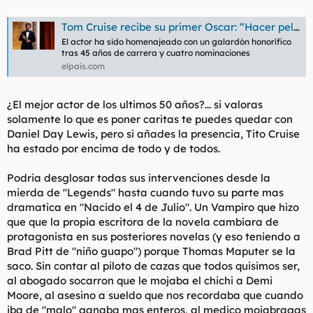
t
o
e
Tom Cruise recibe su primer Oscar: “Hacer películas no es lo que hago, es quien soy”
m
a
El actor ha sido homenajeado con un galardón honorífico
tras 45 años de carrera y cuatro nominaciones
elpais.com
¿El mejor actor de los ultimos 50 años?... si valoras
solamente lo que es poner caritas te puedes quedar con
Daniel Day Lewis, pero si añades la presencia, Tito Cruise
ha estado por encima de todo y de todos.
Podria desglosar todas sus intervenciones desde la
mierda de "Legends" hasta cuando tuvo su parte mas
dramatica en "Nacido el 4 de Julio". Un Vampiro que hizo
que que la propia escritora de la novela cambiara de
protagonista en sus posteriores novelas (y eso teniendo a
Brad Pitt de "niño guapo") porque Thomas Maputer se la
saco. Sin contar al piloto de cazas que todos quisimos ser,
al abogado socarron que le mojaba el chichi a Demi
Moore, al asesino a sueldo que nos recordaba que cuando
iba de "malo" ganaba mas enteros, al medico mojabragas