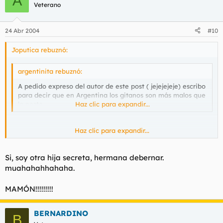
A
Veterano
24 Abr 2004
#10
Joputica rebuznó:
argentinita rebuznó:
A pedido expreso del autor de este post ( jejejejeje) escribo
para decir que en Argentina los gitanos son más malos que
la peste.
Haz clic para expandir...
Haz clic para expandir...
Tu te apellidas Pantoja?
Si, soy otra hija secreta, hermana debernar.
muahahahhahaha.
MAMÓN!!!!!!!!!
BERNARDINO
B