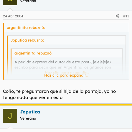
Veterano
24 Abr 2004
#11
argentinita rebuznó:
Joputica rebuznó:
argentinita rebuznó:
A pedido expreso del autor de este post ( jejejejeje)
escribo para decir que en Argentina los gitanos son
más malos que la peste.
Haz clic para expandir...
Haz clic para expandir...
Haz clic para expandir...
Coño, te preguntaron que si hija de la pantoja, yo no
Tu te apellidas Pantoja?
tengo nada que ver en esto.
Si, soy otra hija secreta, hermana debernar.
muahahahhahaha.
Joputica
J
MAMÓN!!!!!!!!!
Veterano