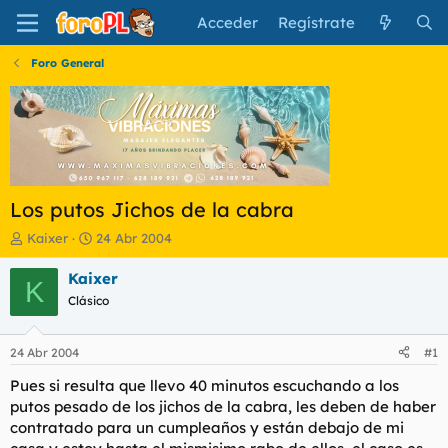
Acceder
Regístrate
Foro General
Los putos Jichos de la cabra
I
F
Kaixer
24 Abr 2004
n
e
i
c
Kaixer
K
c
h
Clásico
i
a
a
d
d
e
24 Abr 2004
#1
o
i
r
n
Pues si resulta que llevo 40 minutos escuchando a los
d
i
putos pesado de los jichos de la cabra, les deben de haber
e
c
contratado para un cumpleaños y están debajo de mi
l
i