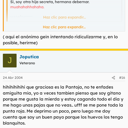
Si, soy otra hija secreta, hermana debernar.
muahahahhahaha.
MAMÓN!!!!!!!!!
Haz clic para expandir...
Haz clic para expandir...
Lo sospechaba, eres muy parecida, pero por que te ries
( aquí el anónimo gein intentando ridiculizarme y, en lo
amiguita? esta feo reirse de tus propios chistes, demuestra
inseguridad, y mas cuando no tienen gracia.( aquí joputica
posible, herirme)
dando cátedras de psicología)
Joputica
En mi clase hay un chico que nunca puede acabar de contar
J
sus chistes porque se ahoga de tanto reirse.. siemrpe tiene los
Veterano
mocos colgando el puto Campins. ( aquí el puto clon este,
truchón absurdo aunque algo divertido, al menos para mí,
intentando ser ocurrente)
24 Abr 2004
#16
hihihihihihi que graciosa es la Pantoja, no te enfades
amiguita mia, yo a veces tambien pienso que soy gitano
Y por que me insultas? no he sido bueno contigo? jo, al final
todas las gitanas son iguales. Guarras irrespetuosas.
porque me gusta la mierda y estoy cagando todo el dia y
me hago unas pajas que no veas.. ufff se me pone toda la
En mi clase habia una gitana pero la echaron porque siempre
punta roja. Me deprimo un poco, pero luego me doy
llegaba tarde.. se levantaba muy pronto para recoger cartones.
cuenta que soy un buen payo porque los huevos los tengo
( masai quizás?)
blanquitos.
Por cierto.. Pantoja, de segundo "Mofletes", no?