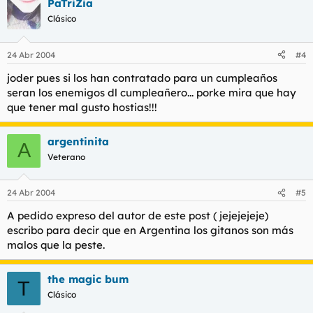
PaTriZia
Clásico
24 Abr 2004
#4
joder pues si los han contratado para un cumpleaños
seran los enemigos dl cumpleañero... porke mira que hay
que tener mal gusto hostias!!!
argentinita
A
Veterano
24 Abr 2004
#5
A pedido expreso del autor de este post ( jejejejeje)
escribo para decir que en Argentina los gitanos son más
malos que la peste.
the magic bum
T
Clásico