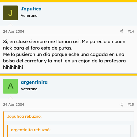
se ahoga de tanto reirse.. siemrpe tiene los mocos colgando el
Joputica
puto Campins.
J
Veterano
Y por que me insultas? no he sido bueno contigo? jo, al final
todas las gitanas son iguales. Guarras irrespetuosas.
24 Abr 2004
#14
Si, en clase siempre me llaman asi. Me parecio un buen
En mi clase habia una gitana pero la echaron porque siempre
nick para el foro este de putas.
llegaba tarde.. se levantaba muy pronto para recoger cartones.
Me lo pusieron un dia porque eche una cagada en una
Por cierto.. Pantoja, de segundo "Mofletes", no?
bolsa del carrefur y la meti en un cajon de la profesora
hihihihihi
argentinita
A
Veterano
24 Abr 2004
#15
Joputica rebuznó:
argentinita rebuznó: