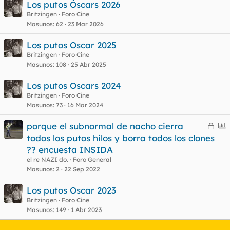
Los putos Óscars 2026
Britzingen
Foro Cine
Masunos
62
23 Mar 2026
Los putos Oscar 2025
Britzingen
Foro Cine
Masunos
108
25 Abr 2025
Los putos Oscars 2024
Britzingen
Foro Cine
Masunos
73
16 Mar 2024
C
E
porque el subnormal de nacho cierra
e
n
todos los putos hilos y borra todos los clones
r
c
?? encuesta INSIDA
r
u
el re NAZI do.
Foro General
a
e
Masunos
2
22 Sep 2022
d
s
Los putos Oscar 2023
o
t
Britzingen
Foro Cine
Masunos
149
1 Abr 2023