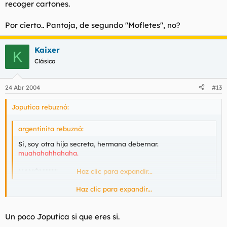
recoger cartones.
Por cierto.. Pantoja, de segundo "Mofletes", no?
Kaixer
K
Clásico
24 Abr 2004
#13
Joputica rebuznó:
argentinita rebuznó:
Si, soy otra hija secreta, hermana debernar.
muahahahhahaha.
MAMÓN!!!!!!!!!
Haz clic para expandir...
Haz clic para expandir...
Lo sospechaba, eres muy parecida, pero por que te ries
amiguita? esta feo reirse de tus propios chistes, demuestra
inseguridad, y mas cuando no tienen gracia. En mi clase hay
Un poco Joputica si que eres si.
un chico que nunca puede acabar de contar sus chistes porque