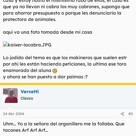
casa y estoy hasta el mismisimo rabo de ellos, el caso es
t
o
que ya no llevan ni cabra los muy cabrones, supongo que
e
para ahorrar presupuesto o porque les denunciaria la
m
a
protectora de animales.
aqui va una foto tomada desde mi casa
Lo jodido del tema es que los makineros que suelen estr
por ahi les están haciendo peticiones, la ultima ese toro
enamorado del aluna
y ahora se han puesto a dar palmas :?
Vercetti
Clásico
24 Abr 2004
#2
Uhm... Yo a la señora del organillero me la follaba. Que
tacones Arf Arf Arf...