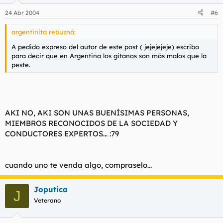
24 Abr 2004
#6
argentinita rebuznó:
A pedido expreso del autor de este post ( jejejejeje) escribo
para decir que en Argentina los gitanos son más malos que la
peste.
AKI NO, AKI SON UNAS BUENÍSIMAS PERSONAS,
MIEMBROS RECONOCIDOS DE LA SOCIEDAD Y
CONDUCTORES EXPERTOS... :79
cuando uno te venda algo, compraselo...
Joputica
J
Veterano