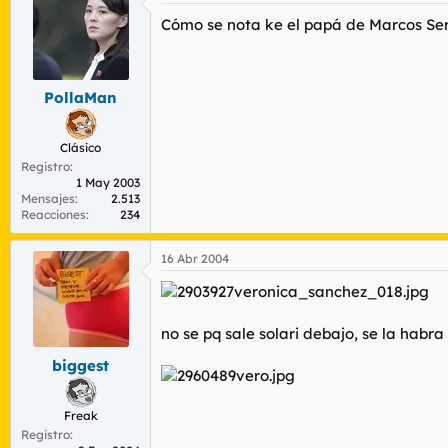
Cómo se nota ke el papá de Marcos Serr
PollaMan
Clásico
Registro
1 May 2003
Mensajes
2.513
Reacciones
234
16 Abr 2004
no se pq sale solari debajo, se la habra
biggest
Freak
Registro