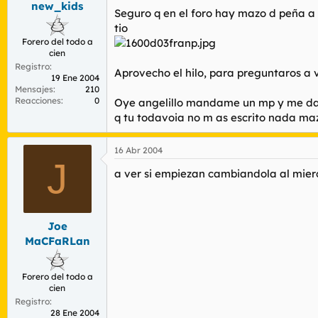
new_kids
r
n
Seguro q en el foro hay mazo d peña a 
d
i
tio
e
c
Forero del todo a
l
i
cien
t
o
Registro
e
Aprovecho el hilo, para preguntaros a ve
19 Ene 2004
m
Mensajes
210
a
Reacciones
0
Oye angelillo mandame un mp y me da
q tu todavoia no m as escrito nada mazizo
16 Abr 2004
J
a ver si empiezan cambiandola al mierc
Joe
MaCFaRLan
Forero del todo a
cien
Registro
28 Ene 2004