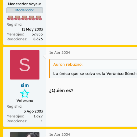
Moderador Voyeur
Moderador
Registro
11 May 2003
Mensajes
37.855
Reacciones
8.626
16 Abr 2004
S
Auron rebuznó:
Lo único que se salva es la Verónica Sánch
sim
¿Quién es?
Veterano
Registro
3 Ago 2003
Mensajes
1.627
Reacciones
1
16 Abr 2004