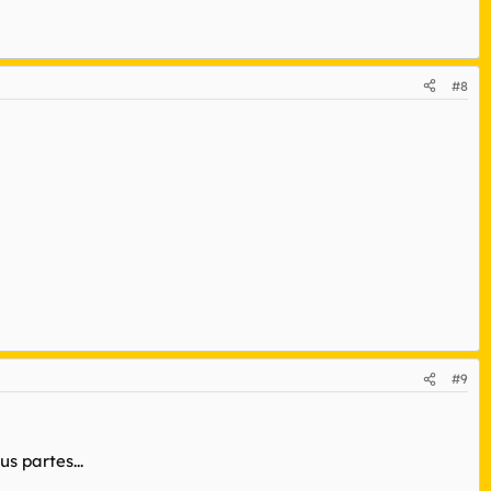
#8
#9
s partes...