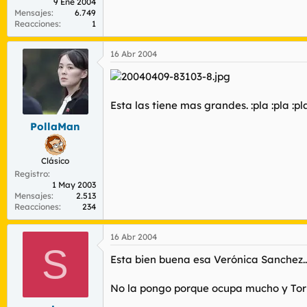
9 Ene 2004
Mensajes
6.749
Reacciones
1
16 Abr 2004
Esta las tiene mas grandes. :pla :pla :pl
PollaMan
Clásico
Registro
1 May 2003
Mensajes
2.513
Reacciones
234
16 Abr 2004
S
Esta bien buena esa Verónica Sanchez..
No la pongo porque ocupa mucho y Torbe