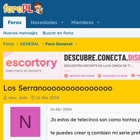
Foros
Novedades
Miembros
Nuevos mensajes
Buscar en foros
Foros
GENERAL
Foro General
Los Serranooooooooooooooo
I
F
new_kids
16 Abr 2004
n
e
i
c
16 Abr 2004
c
N
h
Jo estos de telecinco son como tontos pero 
i
a
a
d
d
e
te puedes creer q cambien mi serie pre
o
i