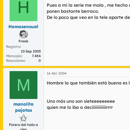
H
Pues a mí la serie me mola , me hecho 
ponen bastante berraco.
De lo poco que veo en la tele aparte de
Hemosensual
Freak
Registro
10 Sep 2003
Mensajes
7.454
Reacciones
0
16 Abr 2004
M
Hombre la que también está buena es l
Uno más uno son sieteeeeeeeee
manolito
quien me lo iba a deciiiiiiiiiiiirrrr
pajotas
Forero del todo a
cien