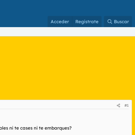
Acceder
Regístrate
Buscar
#1
oles ni te cases ni te embarques?