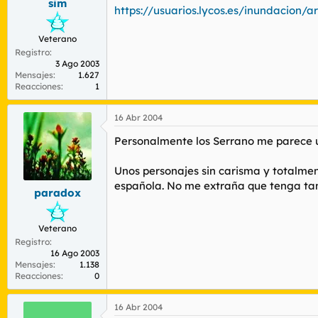
sim
https://usuarios.lycos.es/inundacion/
Veterano
Registro
3 Ago 2003
Mensajes
1.627
Reacciones
1
16 Abr 2004
Personalmente los Serrano me parece u
Unos personajes sin carisma y totalmen
española. No me extraña que tenga tant
paradox
Veterano
Registro
16 Ago 2003
Mensajes
1.138
Reacciones
0
16 Abr 2004