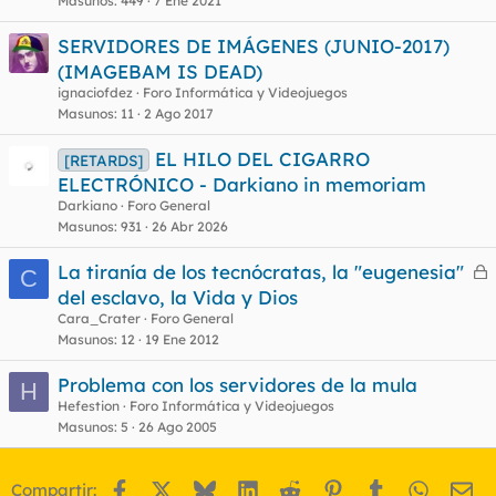
u
Masunos
449
7 Ene 2021
e
SERVIDORES DE IMÁGENES (JUNIO-2017)
s
(IMAGEBAM IS DEAD)
t
ignaciofdez
Foro Informática y Videojuegos
Masunos
11
2 Ago 2017
EL HILO DEL CIGARRO
[RETARDS]
ELECTRÓNICO - Darkiano in memoriam
Darkiano
Foro General
Masunos
931
26 Abr 2026
La tiranía de los tecnócratas, la "eugenesia"
C
e
del esclavo, la Vida y Dios
r
Cara_Crater
Foro General
r
Masunos
12
19 Ene 2012
Problema con los servidores de la mula
H
Hefestion
Foro Informática y Videojuegos
o
Masunos
5
26 Ago 2005
Facebook
X
Bluesky
LinkedIn
Reddit
Pinterest
Tumblr
WhatsA
Em
Compartir: