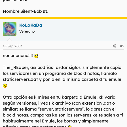
Nombre:Silent-Bob #1
KoLoKaDa
Veterano
18 Sep 2003
#5
nonononono!!!!
The_REaper, así podriás tardar siglos: simplemente copia
los servidores en un programa de bloc d notas, llámalo
staticservers.dat y ponlo en la misma carpeta d tu emule
Otra opción es k mires en tu karpeta d Emule, xk varia
según versiones, i veas k archivo (con extensión .dat o
similar) se llama "server, staticservers", lo abres con el
bloc d notas, comparas ke son los serveres ke te salen a tí
habitualmente nel Emule, los borras y simplemente
añades estos con cortar pegar