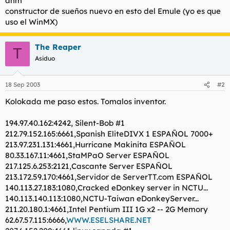
anm
t
o
constructor de sueños nuevo en esto del Emule (yo es que
e
uso el WinMX)
m
a
The Reaper
T
Asiduo
18 Sep 2003
#2
Kolokada me paso estos. Tomalos inventor.
194.97.40.162:4242, Silent-Bob #1
212.79.152.165:6661,Spanish EliteDIVX 1 ESPAÑOL 7000+
213.97.231.131:4661,Hurricane Makinita ESPAÑOL
80.33.167.11:4661,StaMPaO Server ESPAÑOL
217.125.6.253:2121,Cascante Server ESPAÑOL
213.172.59.170:4661,Servidor de ServerTT.com ESPAÑOL
140.113.27.183:1080,Cracked eDonkey server in NCTU...
140.113.140.113:1080,NCTU-Taiwan eDonkeyServer...
211.20.180.1:4661,Intel Pentium III 1G x2 -- 2G Memory
62.67.57.115:6666,
WWW.ESELSHARE.NET