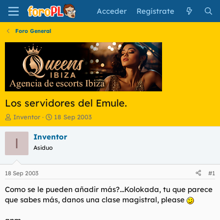
Acceder
Regístrate
Foro General
Los servidores del Emule.
I
F
Inventor
18 Sep 2003
n
e
i
c
Inventor
I
c
h
Asiduo
i
a
a
d
d
e
18 Sep 2003
#1
o
i
r
n
Como se le pueden añadir más?...Kolokada, tu que parece
d
i
que sabes más, danos una clase magistral, please
e
c
l
i