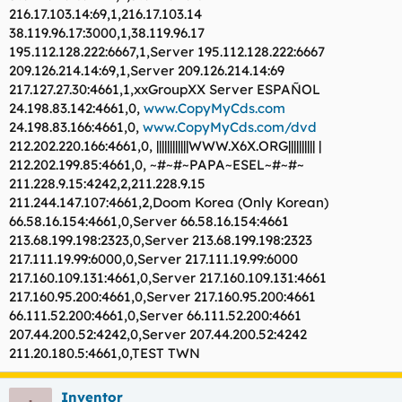
216.17.103.14:69,1,216.17.103.14
38.119.96.17:3000,1,38.119.96.17
195.112.128.222:6667,1,Server 195.112.128.222:6667
209.126.214.14:69,1,Server 209.126.214.14:69
217.127.27.30:4661,1,xxGroupXX Server ESPAÑOL
24.198.83.142:4661,0,
www.CopyMyCds.com
24.198.83.166:4661,0,
www.CopyMyCds.com/dvd
212.202.220.166:4661,0, ||||||||||||WWW.X6X.ORG|||||||||| |
212.202.199.85:4661,0, ~#~#~PAPA~ESEL~#~#~
211.228.9.15:4242,2,211.228.9.15
211.244.147.107:4661,2,Doom Korea (Only Korean)
66.58.16.154:4661,0,Server 66.58.16.154:4661
213.68.199.198:2323,0,Server 213.68.199.198:2323
217.111.19.99:6000,0,Server 217.111.19.99:6000
217.160.109.131:4661,0,Server 217.160.109.131:4661
217.160.95.200:4661,0,Server 217.160.95.200:4661
66.111.52.200:4661,0,Server 66.111.52.200:4661
207.44.200.52:4242,0,Server 207.44.200.52:4242
211.20.180.5:4661,0,TEST TWN
Inventor