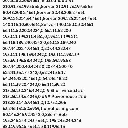
207.6.152.208:4661,linux.canada #1
210.91.73.199:5555,Server 210.91.73.199:5555
80.48.208.2:4661,Server 80.48.208.2:4661
209.126.214.34:4661,Server 209.126.214.34:4661
140.115.10.30:4661,Server 140.115.10.30:4661
66.111.52.200:4224,0,66.111.52.200
193.111.199.211:4661,0,193.111.199.211
66.118.189.240:4242,0,66.118.189.240
207.44.222.47:4661,0,207.44.222.47
193.111.198.139:4242,0,193.111.198.139
195.69.196.58:4242,0,195.69.196.58
207.44.200.40:4242,0,207.44.200.40
62.241.35.17:4242,0,62.241.35.17
64.246.48.20:4661,0,64.246.48.20
66.111.39.20:4242,0,66.111.39.20
213.23.130.246:4242,0,# Shortwin.eu.tc #
213.23.134.6:4243,0,### Powerhouse ###
218.28.114.67:4661,0,10.75.1.206
63.246.131.50:6969,1,dinahosting.com
80.143.245.92:4242,0,Silent-Bob
195.245.244.243:4661,1,195.245.244.243
38.119.96.15:4661,1,38.119.96.15