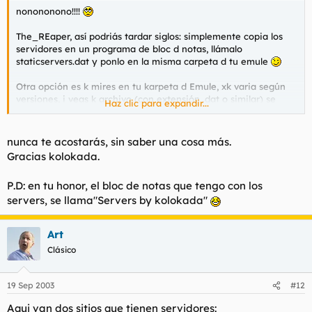
nonononono!!!!
The_REaper, así podriás tardar siglos: simplemente copia los
servidores en un programa de bloc d notas, llámalo
staticservers.dat y ponlo en la misma carpeta d tu emule
Otra opción es k mires en tu karpeta d Emule, xk varia según
versiones, i veas k archivo (con extensión .dat o similar) se
Haz clic para expandir...
llama "server, staticservers", lo abres con el bloc d notas,
comparas ke son los serveres ke te salen a tí habitualmente nel
Emule, los borras y simplemente añades estos con cortar pegar
nunca te acostarás, sin saber una cosa más.
Gracias kolokada.
Meterlos a mano es una puta chapa
P.D: en tu honor, el bloc de notas que tengo con los
servers, se llama"Servers by kolokada"
Art
Clásico
19 Sep 2003
#12
Aqui van dos sitios que tienen servidores: