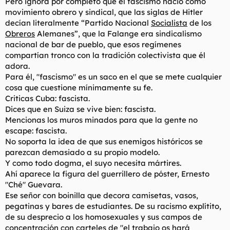
Pero ignora por completo que el fascismo nació como
movimiento obrero y sindical, que las siglas de Hitler
decían literalmente “Partido Nacional
Socialista
de los
Obreros
Alemanes”, que la Falange era sindicalismo
nacional de bar de pueblo, que esos regímenes
compartían tronco con la tradición colectivista que él
adora.
Para él, "fascismo" es un saco en el que se mete cualquier
cosa que cuestione mínimamente su fe.
Criticas Cuba: fascista.
Dices que en Suiza se vive bien: fascista.
Mencionas los muros minados para que la gente no
escape: fascista.
No soporta la idea de que sus enemigos históricos se
parezcan demasiado a su propio modelo.
Y como todo dogma, el suyo necesita mártires.
Ahí aparece la figura del guerrillero de póster, Ernesto
"Ché" Guevara.
Ese señor con boinilla que decora camisetas, vasos,
pegatinas y bares de estudiantes. De su racismo explítito,
de su desprecio a los homosexuales y sus campos de
concentración con carteles de "el trabajo os hará