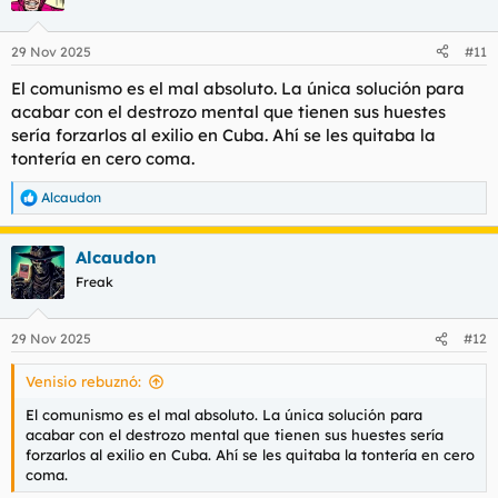
i
o
n
29 Nov 2025
#11
e
s
El comunismo es el mal absoluto. La única solución para
:
acabar con el destrozo mental que tienen sus huestes
sería forzarlos al exilio en Cuba. Ahí se les quitaba la
tontería en cero coma.
Alcaudon
R
e
a
Alcaudon
c
c
Freak
i
o
n
29 Nov 2025
#12
e
s
Venisio rebuznó:
:
El comunismo es el mal absoluto. La única solución para
acabar con el destrozo mental que tienen sus huestes sería
forzarlos al exilio en Cuba. Ahí se les quitaba la tontería en cero
coma.