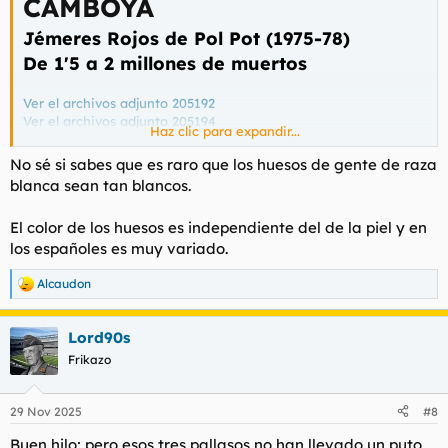
CAMBOYA
Jémeres Rojos de Pol Pot (1975-78)
De 1'5 a 2 millones de muertos
Ver el archivos adjunto 205192
Ver el archivos adjunto 205194
Haz clic para expandir...
Ver el archivos adjunto 205195
Ver el archivos adjunto 205196
No sé si sabes que es raro que los huesos de gente de raza
blanca sean tan blancos.
El color de los huesos es independiente del de la piel y en
los españoles es muy variado.
Alcaudon
R
e
a
Lord90s
c
c
Frikazo
i
o
n
29 Nov 2025
#8
e
s
Buen hilo; pero esos tres pallasos no han llevado un puto