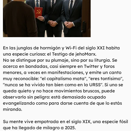
t
o
e
m
a
En las junglas de hormigón y Wi-Fi del siglo XXI habita
una especie curiosa: el Testigo de jehoMarx.
No se distingue por su plumaje, sino por su liturgia. Se
acerca en bandadas, casi siempre en Twitter y foros
menores, a veces en manifestaciones, y emite un canto
muy reconocible: "el capitalismo mata", "eres tontísimo",
"nunca se ha vivido tan bien como en la URSS". Si uno se
queda quieto y no hace movimientos bruscos, puede
observarlo sin peligro: está demasiado ocupado
evangelizando como para darse cuenta de que lo estás
mirando.
Su mente vive empotrada en el siglo XIX, una especie fósil
que ha llegado de milagro a 2025.