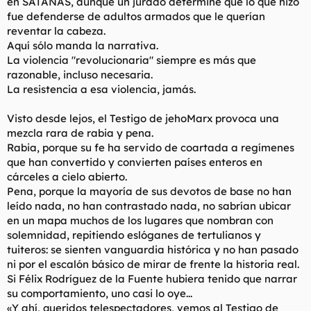
en SATANÁS, aunque un jurado determine que lo que hizo
fue defenderse de adultos armados que le querían
reventar la cabeza.
Aquí sólo manda la narrativa.
La violencia "revolucionaria" siempre es más que
razonable, incluso necesaria.
La resistencia a esa violencia, jamás.
Visto desde lejos, el Testigo de jehoMarx provoca una
mezcla rara de rabia y pena.
Rabia, porque su fe ha servido de coartada a regímenes
que han convertido y convierten países enteros en
cárceles a cielo abierto.
Pena, porque la mayoría de sus devotos de base no han
leído nada, no han contrastado nada, no sabrían ubicar
en un mapa muchos de los lugares que nombran con
solemnidad, repitiendo eslóganes de tertulianos y
tuiteros: se sienten vanguardia histórica y no han pasado
ni por el escalón básico de mirar de frente la historia real.
Si Félix Rodríguez de la Fuente hubiera tenido que narrar
su comportamiento, uno casi lo oye...
«Y ahí, queridos telespectadores, vemos al Testigo de