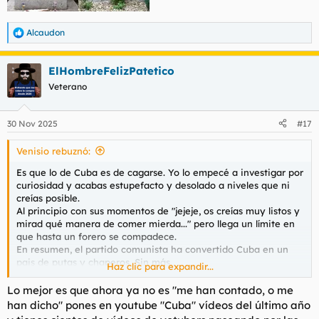
Alcaudon
R
e
a
ElHombreFelizPatetico
c
c
Veterano
i
o
n
30 Nov 2025
#17
e
s
Venisio rebuznó:
:
Es que lo de Cuba es de cagarse. Yo lo empecé a investigar por
curiosidad y acabas estupefacto y desolado a niveles que ni
creías posible.
Al principio con sus momentos de "jejeje, os creías muy listos y
mirad qué manera de comer mierda..." pero llega un límite en
que hasta un forero se compadece.
En resumen, el partido comunista ha convertido Cuba en un
pais de putas y chaperos. Sin más.
Haz clic para expandir...
Bueno, menos la "élite", cuyo único talento indiscutible es
parasitar a su pueblo hasta la heces.
Lo mejor es que ahora ya no es "me han contado, o me
Yo ha sido mirando por ahí que me he dado cuenta que
han dicho" pones en youtube "Cuba" vídeos del último año
cuando la izquierda es hegemónica, lo corrompe todo,