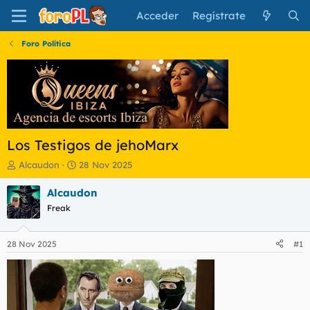
Acceder
Regístrate
Foro Política
Los Testigos de jehoMarx
I
F
Alcaudon
28 Nov 2025
n
e
i
c
Alcaudon
c
h
Freak
i
a
a
d
d
e
28 Nov 2025
#1
o
i
r
n
d
i
e
c
l
i