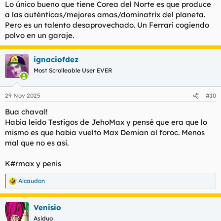
Lo único bueno que tiene Corea del Norte es que produce
Para ver este contenido, necesitaremos su consentimiento
a las auténticas/mejores amas/dominatrix del planeta.
para configurar cookies de terceros.
Pero es un talento desaprovechado. Un Ferrari cogiendo
Para obtener información más detallada, consulte nuestra
página de cookies
.
polvo en un garaje.
Aceptar cookies de terceros
ignaciofdez
Most Scrolleable User EVER
Para ver este contenido, necesitaremos su consentimiento
29 Nov 2025
#10
para configurar cookies de terceros.
Para obtener información más detallada, consulte nuestra
Bua chaval!
página de cookies
.
Habia leido Testigos de JehoMax y pensé que era que lo
Aceptar cookies de terceros
mismo es que habia vuelto Max Demian al foroc. Menos
mal que no es asi.
K#rmax y penis
Alcaudon
R
e
a
Venisio
c
c
Asiduo