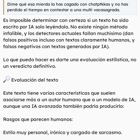
Dime qué esa mierda la has cagado con chatptkkas y no has
De economía del siglo XX sólo conoce caricaturas, y siempre
perdido el tiempo en contestar a una multi vacasagrada.
contadas por sus propios sacerdotes ideológicos.
Lo que sí consume, y a paladas, son titulares sensacionalistas
Es imposible determinar con certeza si un texto ha sido
de Público o El Diario, El Jueves convertido en catecismo, hilos
escrito por IA solo leyéndolo. No existe ningún método
de Twitter escritos por Gerardo Tecé y Protestona, panfletos
infalible, y los detectores actuales fallan muchísimo (dan
tipo 'Franquismo S.A.' de Antonio Maestre y pseudo-literatura
de guerra de sexos donde el marxismo viene disfrazado de
falsos positivos incluso con textos claramente humanos, y
feminismo pop.
falsos negativos con textos generados por IA).
En toda su vida, no ha abierto un solo manual serio de historia
contemporánea, ni un libro de sociología mínimamente
Lo que puedo hacer es darte una evaluación estilística, no
riguroso, ni un solo texto de economía.
un veredicto definitivo.
Ni siquiera a los propios marxistas que se han dejado los
cuernos analizando por qué aquello salió tan rematadamente
mal.
Evaluación del texto
Su catecismo lo redactan cuatro columnistas, dos humoristas
gráficos, un par de
influencers
muy mucho indignados y una
Este texto tiene varias características que suelen
docena de clichés de Hollywood.
asociarse más a un autor humano que a un modelo de IA,
aunque una IA avanzada también podría producirlo:
Desde este vacío total de lecturas, el Testigo de jehoMarx se
siente, sin embargo, capacitado para repartir carnés.
Te explica qué es fascismo, qué es liberalismo, quién es
Rasgos que parecen humanos:
"neoliberal", quién es "ultraderecha" y quién merece ser
excomulgado.
Estilo muy personal, irónico y cargado de sarcasmo.
Pero ignora por completo que el fascismo nació como