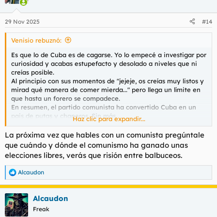
i
o
n
29 Nov 2025
#14
e
s
Venisio rebuznó:
:
Es que lo de Cuba es de cagarse. Yo lo empecé a investigar por
curiosidad y acabas estupefacto y desolado a niveles que ni
creías posible.
Al principio con sus momentos de "jejeje, os creías muy listos y
mirad qué manera de comer mierda..." pero llega un límite en
que hasta un forero se compadece.
En resumen, el partido comunista ha convertido Cuba en un
pais de putas y chaperos. Sin más.
Haz clic para expandir...
Bueno, menos la "élite", cuyo único talento indiscutible es
parasitar a su pueblo hasta la heces.
La próxima vez que hables con un comunista pregúntale
Yo ha sido mirando por ahí que me he dado cuenta que
que cuándo y dónde el comunismo ha ganado unas
cuando la izquierda es hegemónica, lo corrompe todo,
elecciones libres, verás que risión entre balbuceos.
absolutamente, y sin posibilidad de autorregeneración.
Y que desgraciadamente, sus principios se aplican
Alcaudon
R
transversalmente en cualquier pais y que, siempre bajo la
e
apariencia de las mejores intenciones, acaban trayendo lo
a
absurdo y la hipocresía más absolutos.
Alcaudon
c
Y no tienen fondo.
c
Freak
i