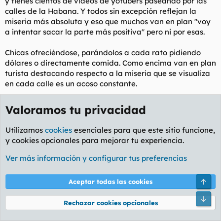
y tienes cientos de vídeos de yotubers paseando por las
absolutamente, y sin posibilidad de autorregeneración.
calles de la Habana. Y todos sin excepción reflejan la
Y que desgraciadamente, sus principios se aplican
miseria más absoluta y eso que muchos van en plan "voy
transversalmente en cualquier pais y que, siempre bajo la
a intentar sacar la parte más positiva" pero ni por esas.
apariencia de las mejores intenciones, acaban trayendo lo
absurdo y la hipocresía más absolutos.
Y no tienen fondo.
Chicas ofreciéndose, parándolos a cada rato pidiendo
dólares o directamente comida. Como encima van en plan
turista destacando respecto a la miseria que se visualiza
en cada calle es un acoso constante.
No voy a Cuba ni regalándome el billete.
Valoramos tu privacidad
Utilizamos
cookies
esenciales para que este sitio funcione,
Para ver este contenido, necesitaremos su consentimiento para
y cookies opcionales para mejorar tu experiencia.
configurar cookies de terceros.
Para obtener información más detallada, consulte nuestra
Ver más información y configurar tus preferencias
página de cookies
.
Aceptar cookies de terceros
Arri
Aceptar todas las cookies
Editado cobardemente:
30 Nov 2025
Pie
Rechazar cookies opcionales
Alcaudon
y
Venisio
R
e