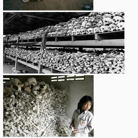
Y se montó en Seattle una "zona autónoma" que vivió tres días
a base de saqueo hasta que se acabó la comida y empezó la
realidad.
Era como ver un documental acelerado del socialismo: primero
la gran promesa, luego la fiesta, luego el hambre y al final los
vecinos mirando los destrozos.
Mientras tanto, cualquier gesto de defensa de la propiedad o
del propio barrio se presentó como mal absoluto. Kyle
Rittenhouse, un menor que patrullaba con un rifle para
intentar disuadir a saqueadores, se convierte en SATANÁS,
aunque un jurado determine que lo que hizo fue defenderse de
adultos armados que le querían reventar la cabeza.
Aquí sólo manda la narrativa.
La violencia "revolucionaria" siempre es más que razonable,
incluso necesaria.
La resistencia a esa violencia, jamás.
Visto desde lejos, el Testigo de jehoMarx provoca una mezcla
rara de rabia y pena.
Rabia, porque su fe ha servido de coartada a regímenes que
han convertido y convierten países enteros en cárceles a cielo
abierto.
Pena, porque la mayoría de sus devotos de base no han leído
nada, no han contrastado nada, no sabrían ubicar en un mapa
muchos de los lugares que nombran con solemnidad,