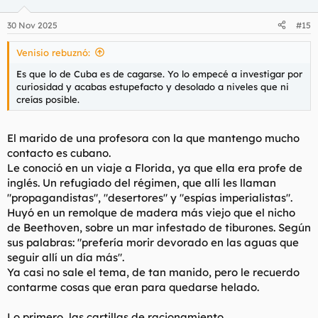
o
n
30 Nov 2025
#15
e
s
Venisio rebuznó:
:
Es que lo de Cuba es de cagarse. Yo lo empecé a investigar por
curiosidad y acabas estupefacto y desolado a niveles que ni
creías posible.
El marido de una profesora con la que mantengo mucho
contacto es cubano.
Le conoció en un viaje a Florida, ya que ella era profe de
inglés. Un refugiado del régimen, que allí les llaman
"propagandistas", "desertores" y "espías imperialistas".
Huyó en un remolque de madera más viejo que el nicho
de Beethoven, sobre un mar infestado de tiburones. Según
sus palabras: "prefería morir devorado en las aguas que
seguir allí un día más".
Ya casi no sale el tema, de tan manido, pero le recuerdo
contarme cosas que eran para quedarse helado.
Lo primero, las cartillas de racionamiento.