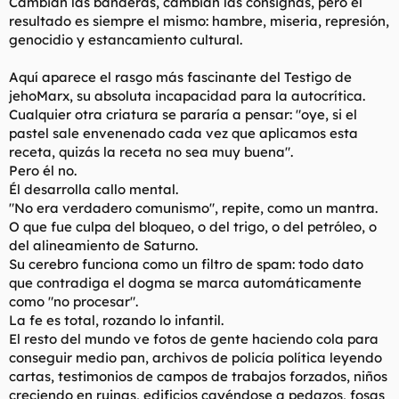
Cambian las banderas, cambian las consignas, pero el
resultado es siempre el mismo: hambre, miseria, represión,
genocidio y estancamiento cultural.
Aquí aparece el rasgo más fascinante del Testigo de
jehoMarx, su absoluta incapacidad para la autocrítica.
Cualquier otra criatura se pararía a pensar: "oye, si el
pastel sale envenenado cada vez que aplicamos esta
receta, quizás la receta no sea muy buena".
Pero él no.
Él desarrolla callo mental.
"No era verdadero comunismo", repite, como un mantra.
O que fue culpa del bloqueo, o del trigo, o del petróleo, o
del alineamiento de Saturno.
Su cerebro funciona como un filtro de spam: todo dato
que contradiga el dogma se marca automáticamente
como "no procesar".
La fe es total, rozando lo infantil.
El resto del mundo ve fotos de gente haciendo cola para
conseguir medio pan, archivos de policía política leyendo
cartas, testimonios de campos de trabajos forzados, niños
creciendo en ruinas, edificios cayéndose a pedazos, fosas