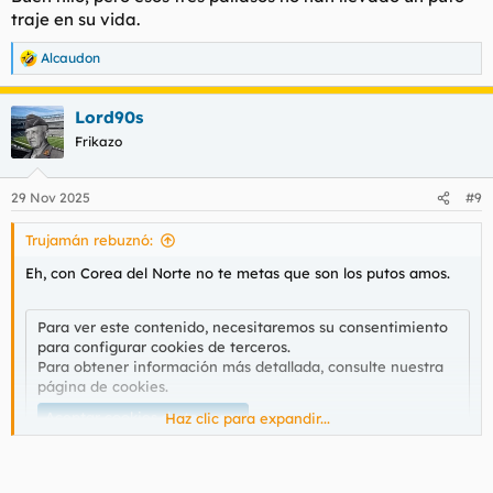
:
traje en su vida.
Alcaudon
R
e
a
Lord90s
c
c
Frikazo
i
o
n
29 Nov 2025
#9
e
s
Trujamán rebuznó:
:
Eh, con Corea del Norte no te metas que son los putos amos.
Para ver este contenido, necesitaremos su consentimiento
para configurar cookies de terceros.
Para obtener información más detallada, consulte nuestra
página de cookies
.
Aceptar cookies de terceros
Haz clic para expandir...