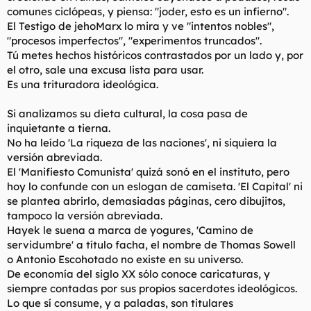
comunes ciclópeas, y piensa: "joder, esto es un infierno".
El Testigo de jehoMarx lo mira y ve "intentos nobles",
"procesos imperfectos", "experimentos truncados".
Tú metes hechos históricos contrastados por un lado y, por
el otro, sale una excusa lista para usar.
Es una trituradora ideológica.
Si analizamos su dieta cultural, la cosa pasa de
inquietante a tierna.
No ha leído 'La riqueza de las naciones', ni siquiera la
versión abreviada.
El 'Manifiesto Comunista' quizá sonó en el instituto, pero
hoy lo confunde con un eslogan de camiseta. 'El Capital' ni
se plantea abrirlo, demasiadas páginas, cero dibujitos,
tampoco la versión abreviada.
Hayek le suena a marca de yogures, 'Camino de
servidumbre' a título facha, el nombre de Thomas Sowell
o Antonio Escohotado no existe en su universo.
De economía del siglo XX sólo conoce caricaturas, y
siempre contadas por sus propios sacerdotes ideológicos.
Lo que sí consume, y a paladas, son titulares