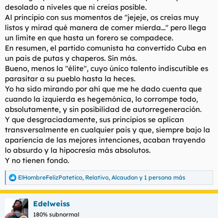
desolado a niveles que ni creías posible.
Al principio con sus momentos de "jejeje, os creías muy
listos y mirad qué manera de comer mierda..." pero llega
un límite en que hasta un forero se compadece.
En resumen, el partido comunista ha convertido Cuba en
un pais de putas y chaperos. Sin más.
Bueno, menos la "élite", cuyo único talento indiscutible es
parasitar a su pueblo hasta la heces.
Yo ha sido mirando por ahí que me he dado cuenta que
cuando la izquierda es hegemónica, lo corrompe todo,
absolutamente, y sin posibilidad de autorregeneración.
Y que desgraciadamente, sus principios se aplican
transversalmente en cualquier pais y que, siempre bajo la
apariencia de las mejores intenciones, acaban trayendo
lo absurdo y la hipocresía más absolutos.
Y no tienen fondo.
ElHombreFelizPatetico
,
Relativo
,
Alcaudon
y 1 persona más
R
e
a
Edelweiss
c
c
180% subnormal