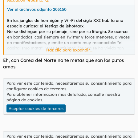
:
Ver el archivos adjunto 205150
En las junglas de hormigón y Wi-Fi del siglo XXI habita una
especie curiosa: el Testigo de jehoMarx.
No se distingue por su plumaje, sino por su liturgia. Se acerca
en bandadas, casi siempre en Twitter y foros menores, a veces
en manifestaciones, y emite un canto muy reconocible: "el
capitalismo mata", "eres tontísimo", “nunca se ha vivido tan
Haz clic para expandir...
bien como en la URSS". Si uno se queda quieto y no hace
movimientos bruscos, puede observarlo sin peligro: está
Eh, con Corea del Norte no te metas que son los putos
demasiado ocupado evangelizando como para darse cuenta de
amos.
que lo estás mirando.
Su mente vive empotrada en el siglo XIX, una especie fósil que
Para ver este contenido, necesitaremos su consentimiento para
ha llegado de milagro a 2025.
configurar cookies de terceros.
La economía ha crecido, sabemos hemos presenciado los
Para obtener información más detallada, consulte nuestra
horrores de los regímenes, tenemos datos de absolutamente
página de cookies
.
todo…, pero él sigue leyendo el mundo con las mismas gafas
Aceptar cookies de terceros
que un obrero de una novela de Dickens saliendo de una
fábrica humeante.
En su origen, lo de "¿y si expropiamos todo y dirigimos la
sociedad desde un despacho para acabar con la miseria?"
podía sonar a experimento.
Para ver este contenido, necesitaremos su consentimiento para
Luego el experimento se hizo.