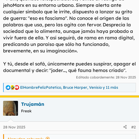
jehoMarx en su entorno urbano. Siempre alerta ante
cualquier símbolo que le irrite, dispuesto a lanzar su grito
de guerra: "eso es fascismo". No conoce el origen de las
palabras que usa, pero las agita con fervor. Desprecia la
sociedad que lo alimenta, aunque jamás haya probado a
vivir fuera de ella. Y así seguirá, de rama en rama digital,
predicando un paraíso que sólo ha funcionado,
brevemente, en su imaginación».
Y tú, desde el sofá, únicamente puedes suspirar, apagar el
documental y decir: "joder…, qué fauna hemos criado".
Editado cobardemente:
28 Nov 2025
ElHombreFelizPatetico
,
Bruce Harper
,
Venisio
y 11 más
R
e
a
Trujamán
c
c
Freak
i
o
n
28 Nov 2025
#2
e
s
Alcaudon rebuznó: