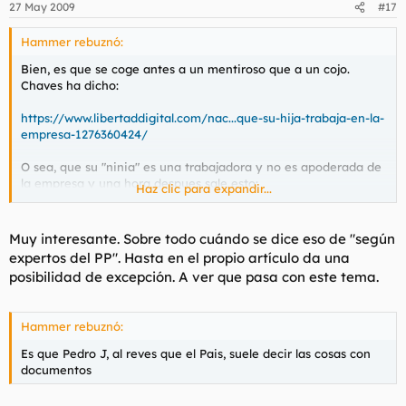
27 May 2009
#17
Hammer rebuznó:
Bien, es que se coge antes a un mentiroso que a un cojo.
Chaves ha dicho:
https://www.libertaddigital.com/nac...que-su-hija-trabaja-en-la-
empresa-1276360424/
O sea, que su "ninia" es una trabajadora y no es apoderada de
la empresa y una hora despues sale esto:
Haz clic para expandir...
https://www.libertaddigital.com/nac...-de-paula-chaves-una-
empleada-mas-1276360461/
Muy interesante. Sobre todo cuándo se dice eso de "según
expertos del PP". Hasta en el propio artículo da una
https://www.libertaddigital.com/documentos/poder-de-paula-
posibilidad de excepción. A ver que pasa con este tema.
chaves-una-empleada-mas-15832631.html
Hammer rebuznó:
Es que Pedro J, al reves que el Pais, suele decir las cosas con
documentos