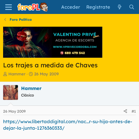
Acceder
Regístrate
Foro Política
Los trajes a medida de Chaves
I
F
Hammer
26 May 2009
n
e
i
c
Hammer
c
h
Clásico
i
a
a
d
d
e
26 May 2009
#1
o
i
r
n
https://www.libertaddigital.com/nac...r-su-hija-antes-de-
d
i
dejar-la-junta-1276360333/
e
c
l
i