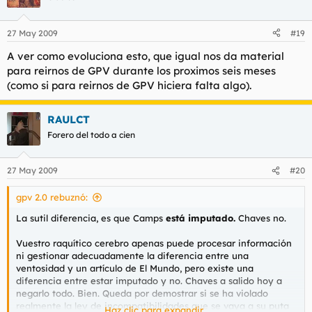
27 May 2009
#19
A ver como evoluciona esto, que igual nos da material
para reirnos de GPV durante los proximos seis meses
(como si para reirnos de GPV hiciera falta algo).
RAULCT
Forero del todo a cien
27 May 2009
#20
gpv 2.0 rebuznó:
La sutil diferencia, es que Camps
está imputado.
Chaves no.
Vuestro raquítico cerebro apenas puede procesar información
ni gestionar adecuadamente la diferencia entre una
ventosidad y un artículo de El Mundo, pero existe una
diferencia entre estar imputado y no. Chaves a salido hoy a
negarlo todo. Bien. Queda por demostrar si se ha violado
realmente la ley de incompatibilidades que se vaya a su puta
Haz clic para expandir...