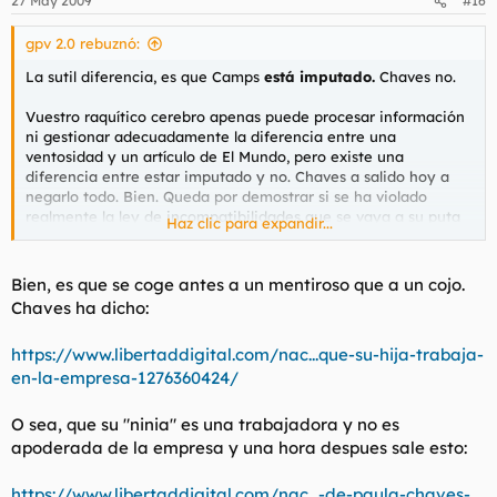
27 May 2009
#16
gpv 2.0 rebuznó:
La sutil diferencia, es que Camps
está imputado.
Chaves no.
Vuestro raquítico cerebro apenas puede procesar información
ni gestionar adecuadamente la diferencia entre una
ventosidad y un artículo de El Mundo, pero existe una
diferencia entre estar imputado y no. Chaves a salido hoy a
negarlo todo. Bien. Queda por demostrar si se ha violado
realmente la ley de incompatibilidades que se vaya a su puta
Haz clic para expandir...
casa, o es un patinazo periodístico.
Bien, es que se coge antes a un mentiroso que a un cojo.
Chaves ha dicho:
https://www.libertaddigital.com/nac...que-su-hija-trabaja-
en-la-empresa-1276360424/
O sea, que su "ninia" es una trabajadora y no es
apoderada de la empresa y una hora despues sale esto:
https://www.libertaddigital.com/nac...-de-paula-chaves-