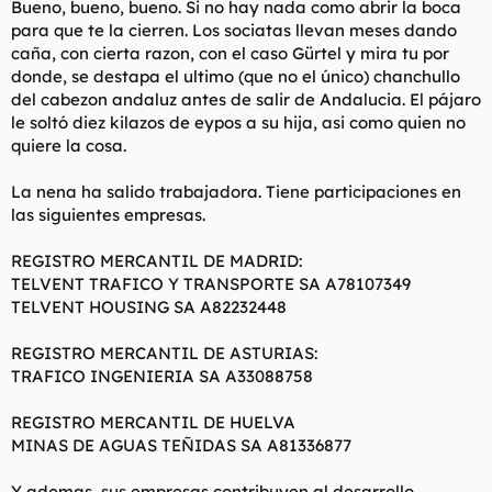
Bueno, bueno, bueno. Si no hay nada como abrir la boca
t
o
e
para que te la cierren. Los sociatas llevan meses dando
m
caña, con cierta razon, con el caso Gürtel y mira tu por
a
donde, se destapa el ultimo (que no el único) chanchullo
del cabezon andaluz antes de salir de Andalucia. El pájaro
le soltó diez kilazos de eypos a su hija, asi como quien no
quiere la cosa.
La nena ha salido trabajadora. Tiene participaciones en
las siguientes empresas.
REGISTRO MERCANTIL DE MADRID:
TELVENT TRAFICO Y TRANSPORTE SA A78107349
TELVENT HOUSING SA A82232448
REGISTRO MERCANTIL DE ASTURIAS:
TRAFICO INGENIERIA SA A33088758
REGISTRO MERCANTIL DE HUELVA
MINAS DE AGUAS TEÑIDAS SA A81336877
Y ademas, sus empresas contribuyen al desarrollo