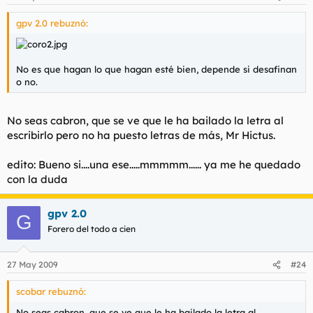
gpv 2.0 rebuznó:
No es que hagan lo que hagan esté bien, depende si desafinan
o no.
No seas cabron, que se ve que le ha bailado la letra al
escribirlo pero no ha puesto letras de más, Mr Hictus.
edito: Bueno si....una ese.....mmmmm...... ya me he quedado
con la duda
gpv 2.0
G
Forero del todo a cien
27 May 2009
#24
scobar rebuznó:
No seas cabron, que se ve que le ha bailado la letra al