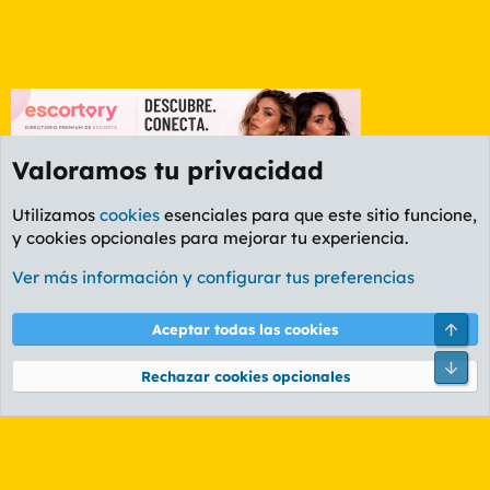
Valoramos tu privacidad
Utilizamos
cookies
esenciales para que este sitio funcione,
y cookies opcionales para mejorar tu experiencia.
Foro General
Ver más información y configurar tus preferencias
Cookies
PL OLDSTYLE AMARILLO
Cambiar fuente
Español (ES)
Arri
Aceptar todas las cookies
Contáctanos
Términos y reglas
Política de privacidad
Ayuda
R
Pie
S
Rechazar cookies opcionales
S
®
Community platform by XenForo
© 2010-2026 XenForo Ltd.