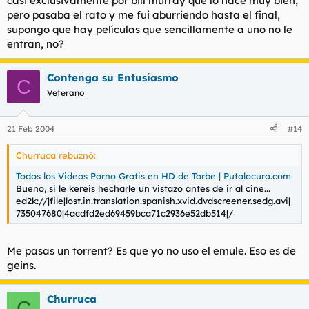
casi exclusivamente por bill murray que lo hace muy bien,
pero pasaba el rato y me fui aburriendo hasta el final,
supongo que hay películas que sencillamente a uno no le
entran, no?
Contenga su Entusiasmo
C
Veterano
21 Feb 2004
#14
Churruca rebuznó:
Todos los Videos Porno Gratis en HD de Torbe | Putalocura.com
Bueno, si le kereis hecharle un vistazo antes de ir al cine...
ed2k://|file|lost.in.translation.spanish.xvid.dvdscreener.sedg.avi|
735047680|4acdfd2ed69459bca71c2936e52db514|/
Me pasas un torrent? Es que yo no uso el emule. Eso es de
geins.
Churruca
C