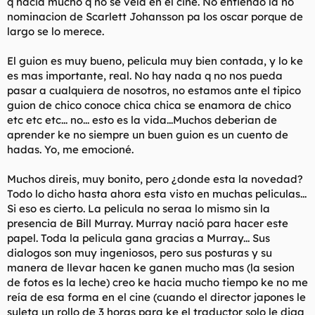
q hacia mucho q no se veía en el cine. No entiendo la no
nominacion de Scarlett Johansson pa los oscar porque de
largo se lo merece.
El guion es muy bueno, pelicula muy bien contada, y lo ke
es mas importante, real. No hay nada q no nos pueda
pasar a cualquiera de nosotros, no estamos ante el tipico
guion de chico conoce chica chica se enamora de chico
etc etc etc... no... esto es la vida...Muchos deberian de
aprender ke no siempre un buen guion es un cuento de
hadas. Yo, me emocioné.
Muchos direis, muy bonito, pero ¿donde esta la novedad?
Todo lo dicho hasta ahora esta visto en muchas peliculas...
Si eso es cierto. La pelicula no seraa lo mismo sin la
presencia de Bill Murray. Murray nació para hacer este
papel. Toda la pelicula gana gracias a Murray... Sus
dialogos son muy ingeniosos, pero sus posturas y su
manera de llevar hacen ke ganen mucho mas (la sesion
de fotos es la leche) creo ke hacia mucho tiempo ke no me
reía de esa forma en el cine (cuando el director japones le
suleta un rollo de 3 horas para ke el traductor solo le diga