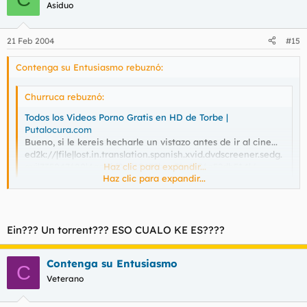
Asiduo
21 Feb 2004
#15
Contenga su Entusiasmo rebuznó:
Churruca rebuznó:
Todos los Videos Porno Gratis en HD de Torbe |
Putalocura.com
Bueno, si le kereis hecharle un vistazo antes de ir al cine...
ed2k://|file|lost.in.translation.spanish.xvid.dvdscreener.sedg.
avi|735047680|4acdfd2ed69459bca71c2936e52db514|/
Haz clic para expandir...
Haz clic para expandir...
Me pasas un torrent? Es que yo no uso el emule. Eso es de
geins.
Ein??? Un torrent??? ESO CUALO KE ES????
Contenga su Entusiasmo
C
Veterano