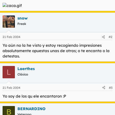
t
o
e
m
a
snow
Freak
21 Feb 2004
#2
Yo aún no la he visto y estoy recogiendo impresiones
absolutamente opuestas unas de otras; o te encanta o la
detestas.
Laerthes
L
Clásico
21 Feb 2004
#3
Yo soy de los qu ele encantaron :P
BERNARDINO
B
Veterano