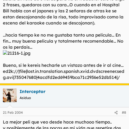
2 frases, quedaros con su cara...O cuando en el Hospital
Bill habla con el japones y las 2 señoras de atras ke se
estan descojonando de la risa, todo improvisado como la
escena del karaoke cuando se descojonan).
...hacia tiempo ke no me gustaba tanto una pelicula... En
fin... muy buena pelicula y totalmente recomendable... No
os la perdais...
Bueno, si le kereis hecharle un vistazo antes de ir al cine...
ed2k://|file|lost.in.translation.spanish.xvid.dvdscreener.sed
g.avi|735047680|4acdfd2ed69459bca71c2936e52db514|/
Interceptor
Asiduo
21 Feb 2004
#8
La mejor peli que veo desde hace muchooo tiempo..
y posiblemente de las pocas en mi vida que repetire dos