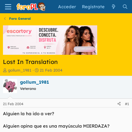
Acceder
Regístrate
Foro General
Lost In Translation
I
F
gollum_1981
21 Feb 2004
n
e
i
c
gollum_1981
c
h
Veterano
i
a
a
d
d
e
21 Feb 2004
#1
o
i
r
n
Alguien la ha ido a ver?
d
i
e
c
Alguien opina que es una mayúscula MIERDAZA?
l
i