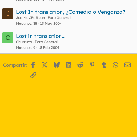
Lost In translation, ¿Comedia o Venganza?
J
Joe MaCFaRLan
Foro General
Masunos
35
13 May 2004
Lost in translation...
C
Churruca
Foro General
Masunos
9
18 Feb 2004
Facebook
X
Bluesky
LinkedIn
Reddit
Pinterest
Tumblr
WhatsA
Em
Compartir:
Enlace