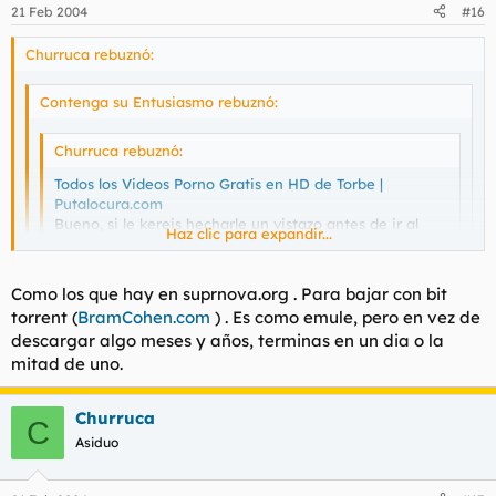
21 Feb 2004
#16
Churruca rebuznó:
Contenga su Entusiasmo rebuznó:
Churruca rebuznó:
Todos los Videos Porno Gratis en HD de Torbe |
Putalocura.com
Bueno, si le kereis hecharle un vistazo antes de ir al
Haz clic para expandir...
cine...
ed2k://|file|lost.in.translation.spanish.xvid.dvdscreener.s
Haz clic para expandir...
edg.avi|735047680|4acdfd2ed69459bca71c2936e52db514
Como los que hay en suprnova.org . Para bajar con bit
|/
Haz clic para expandir...
torrent (
BramCohen.com
) . Es como emule, pero en vez de
descargar algo meses y años, terminas en un dia o la
Ein??? Un torrent??? ESO CUALO KE ES????
Me pasas un torrent? Es que yo no uso el emule. Eso es de
mitad de uno.
geins.
Churruca
C
Asiduo