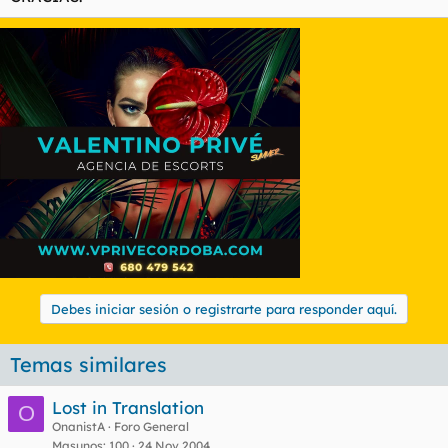
Debes iniciar sesión o registrarte para responder aquí.
Temas similares
Lost in Translation
O
OnanistA
Foro General
Masunos
100
24 Nov 2004