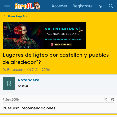
Acceder
Regístrate
Foro Rapiñas
Lugares de ligteo por castellon y pueblos
de alrededor??
I
F
Rotondero
7 Jun 2006
n
e
i
c
Rotondero
R
c
h
Asiduo
i
a
a
d
d
e
7 Jun 2006
#1
o
i
r
n
Pues eso, recomendaciones
d
i
e
c