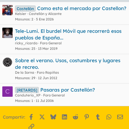
Como esta el mercado por Castellon?
Castellón
Kelsier
Castellón y Alicante
Masunos
2
5 Ene 2026
Tele-Lumi. El burdel Móvil que recorrerá esos
pueblos de España...
ricky_ricardo
Foro General
Masunos
25
13 Mar 2019
Sobre el verano. Usos, costumbres y lugares
de recreo.
De la Sorna
Foro Rapiñas
Masunos
29
12 Jun 2012
Pasaras por Castellón?
[RETARDS]
C
Canduterio_XP
Foro General
Masunos
1
11 Jul 2006
Facebook
X
Bluesky
LinkedIn
Reddit
Pinterest
Tumblr
WhatsA
Em
Compartir:
Enlace