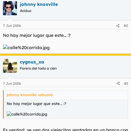
johnny knoxville
l
i
t
o
Asiduo
e
m
a
7 Jun 2006
#2
No hay mejor lugar que este... :?
cygnus_xa
Forero del todo a cien
7 Jun 2006
#3
johnny knoxville rebuznó:
No hay mejor lugar que este... :?
Es verdad, se ven dos viejecitas sentadas en un banco con