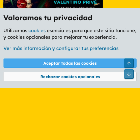
Valoramos tu privacidad
Utilizamos
cookies
esenciales para que este sitio funcione,
y cookies opcionales para mejorar tu experiencia.
Foro General
Ver más información y configurar tus preferencias
Cookies
PL OLDSTYLE AMARILLO
Cambiar fuente
Español (ES)
Arri
Aceptar todas las cookies
Contáctanos
Términos y reglas
Política de privacidad
Ayuda
R
Pie
S
Rechazar cookies opcionales
S
®
Community platform by XenForo
© 2010-2026 XenForo Ltd.