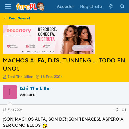
Acceder
Regístrate
Foro General
MACHOS ALFA, DJS, TUNNING... ¡TODO EN
UNO!.
I
F
Ichi The killer
16 Feb 2004
n
e
i
c
Ichi The killer
I
c
h
Veterano
i
a
a
d
d
e
16 Feb 2004
#1
o
i
r
n
¡SON MACHOS ALFA, SON DJ! ¡SON TENACES!. ASPIRO A
d
i
SER COMO ELLOS.
e
c