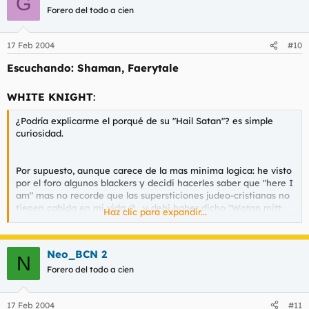
G
Forero del todo a cien
17 Feb 2004
#10
Escuchando: Shaman, Faerytale
WHITE KNIGHT
:
¿Podría explicarme el porqué de su "Hail Satan"? es simple
curiosidad.
Por supuesto, aunque carece de la mas minima logica: he visto
por el foro algunos blackers y decidi hacerles saber que "here I
am" mas no recorde que las supersticiones judeo-cristianas no
tienen cabida en mi vida :? , y debi haber dicho "Wotan mitt
Haz clic para expandir...
unss"
Saludos!
Neo_BCN 2
N
Forero del todo a cien
17 Feb 2004
#11