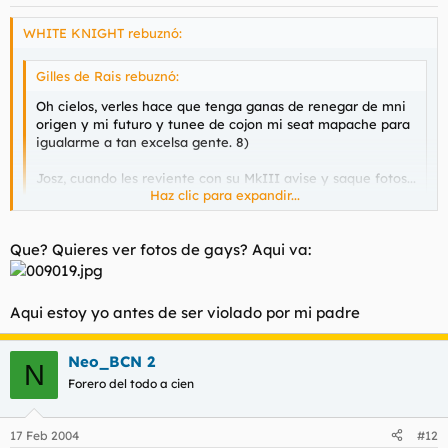
WHITE KNIGHT rebuznó:
Gilles de Rais rebuznó:
Oh cielos, verles hace que tenga ganas de renegar de mni
origen y mi futuro y tunee de cojon mi seat mapache para
igualarme a tan excelsa gente. 8)
Josz, cuando les reviente con su MkIII avise y saque fotos...
Haz clic para expandir...
Hail Satan!!!
Haz clic para expandir...
Que? Quieres ver fotos de gays? Aqui va:
¿Podría explicarme el porqué de su "Hail Satan"? es simple
curiosidad.
Aqui estoy yo antes de ser violado por mi padre
Neo_BCN 2
N
Forero del todo a cien
17 Feb 2004
#12