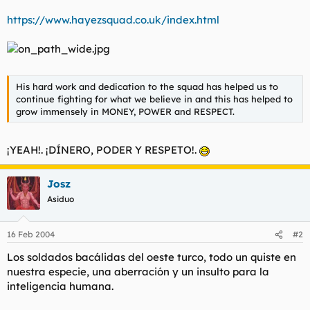
l
i
https://www.hayezsquad.co.uk/index.html
t
o
e
m
a
His hard work and dedication to the squad has helped us to
continue fighting for what we believe in and this has helped to
grow immensely in MONEY, POWER and RESPECT.
¡YEAH!. ¡DÍNERO, PODER Y RESPETO!.
Josz
Asiduo
16 Feb 2004
#2
Los soldados bacálidas del oeste turco, todo un quiste en
nuestra especie, una aberración y un insulto para la
inteligencia humana.