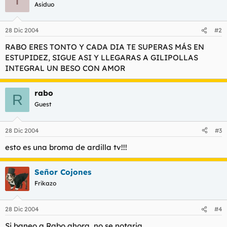
t
o
Asiduo
e
m
a
28 Dic 2004
#2
RABO ERES TONTO Y CADA DIA TE SUPERAS MÁS EN
ESTUPIDEZ, SIGUE ASI Y LLEGARAS A GILIPOLLAS
INTEGRAL UN BESO CON AMOR
rabo
R
Guest
28 Dic 2004
#3
esto es una broma de ardilla tv!!!
Señor Cojones
Frikazo
28 Dic 2004
#4
Si baneo a Rabo ahora, no se notaria...