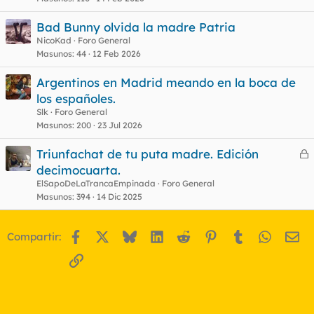
Bad Bunny olvida la madre Patria
NicoKad
Foro General
Masunos
44
12 Feb 2026
Argentinos en Madrid meando en la boca de
los españoles.
Slk
Foro General
Masunos
200
23 Jul 2026
Triunfachat de tu puta madre. Edición
e
decimocuarta.
r
ElSapoDeLaTrancaEmpinada
Foro General
r
Masunos
394
14 Dic 2025
Facebook
X
Bluesky
LinkedIn
Reddit
Pinterest
Tumblr
WhatsA
Em
Compartir:
o
Enlace