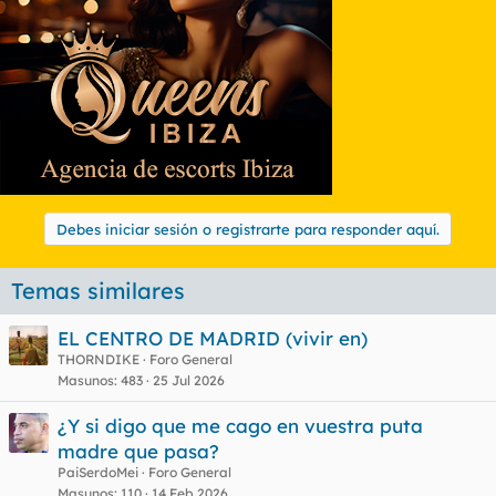
Debes iniciar sesión o registrarte para responder aquí.
Temas similares
EL CENTRO DE MADRID (vivir en)
THORNDIKE
Foro General
Masunos
483
25 Jul 2026
¿Y si digo que me cago en vuestra puta
madre que pasa?
PaiSerdoMei
Foro General
Masunos
110
14 Feb 2026