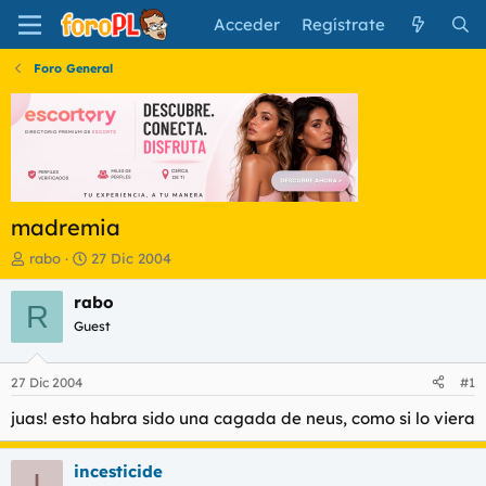
Acceder
Regístrate
Foro General
madremia
I
F
rabo
27 Dic 2004
n
e
i
c
rabo
R
c
h
Guest
i
a
a
d
d
e
27 Dic 2004
#1
o
i
r
n
juas! esto habra sido una cagada de neus, como si lo viera
d
i
e
c
incesticide
l
i
I