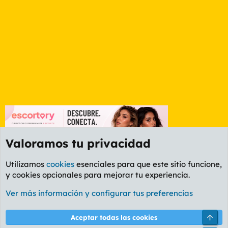
Valoramos tu privacidad
Utilizamos
cookies
esenciales para que este sitio funcione,
y cookies opcionales para mejorar tu experiencia.
Foro General
Ver más información y configurar tus preferencias
Cookies
PL OLDSTYLE AMARILLO
Cambiar fuente
Español (ES)
Arri
Aceptar todas las cookies
Contáctanos
Términos y reglas
Política de privacidad
Ayuda