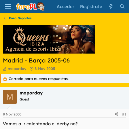
Acceder
Regístrate
Foro Deportes
Madrid - Barça 2005-06
I
F
moporday
8 Nov 2005
n
e
Cerrado para nuevas respuestas.
i
c
c
h
i
a
moporday
a
d
M
d
Guest
e
o
i
r
n
8 Nov 2005
#1
d
i
e
c
Vamos a ir calentando el derby no?..
l
i