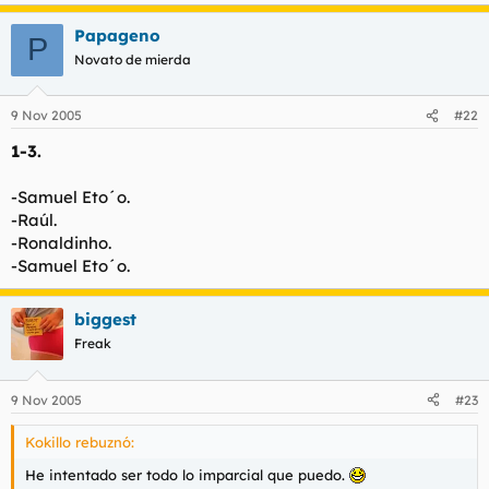
Papageno
P
Novato de mierda
9 Nov 2005
#22
1-3.
-Samuel Eto´o.
-Raúl.
-Ronaldinho.
-Samuel Eto´o.
biggest
Freak
9 Nov 2005
#23
Kokillo rebuznó:
He intentado ser todo lo imparcial que puedo.