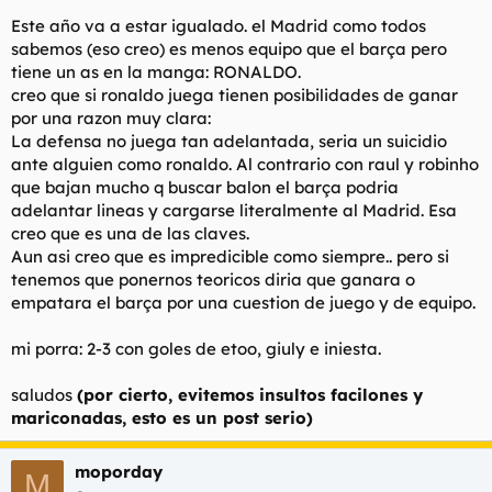
t
o
Este año va a estar igualado. el Madrid como todos
e
m
sabemos (eso creo) es menos equipo que el barça pero
a
tiene un as en la manga: RONALDO.
creo que si ronaldo juega tienen posibilidades de ganar
por una razon muy clara:
La defensa no juega tan adelantada, seria un suicidio
ante alguien como ronaldo. Al contrario con raul y robinho
que bajan mucho q buscar balon el barça podria
adelantar lineas y cargarse literalmente al Madrid. Esa
creo que es una de las claves.
Aun asi creo que es impredicible como siempre.. pero si
tenemos que ponernos teoricos diria que ganara o
empatara el barça por una cuestion de juego y de equipo.
mi porra: 2-3 con goles de etoo, giuly e iniesta.
saludos
(por cierto, evitemos insultos facilones y
mariconadas, esto es un post serio)
moporday
M