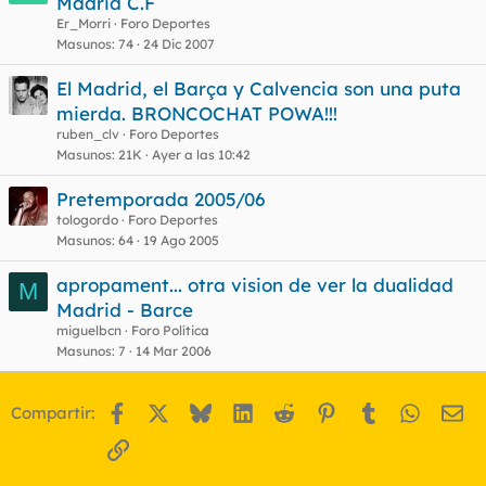
Madrid C.F
r
c
Er_Morri
Foro Deportes
r
u
Masunos
74
24 Dic 2007
a
e
El Madrid, el Barça y Calvencia son una puta
d
s
mierda. BRONCOCHAT POWA!!!
o
t
ruben_clv
Foro Deportes
Masunos
21K
Ayer a las 10:42
Pretemporada 2005/06
tologordo
Foro Deportes
Masunos
64
19 Ago 2005
apropament... otra vision de ver la dualidad
M
Madrid - Barce
miguelbcn
Foro Política
Masunos
7
14 Mar 2006
Facebook
X
Bluesky
LinkedIn
Reddit
Pinterest
Tumblr
WhatsA
Em
Compartir:
Enlace