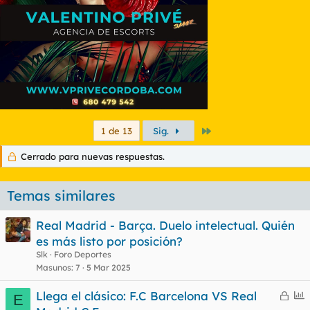
Último
1 de 13
Sig.
Cerrado para nuevas respuestas.
Temas similares
Real Madrid - Barça. Duelo intelectual. Quién
es más listo por posición?
Slk
Foro Deportes
Masunos
7
5 Mar 2025
C
E
Llega el clásico: F.C Barcelona VS Real
E
e
n