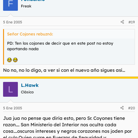
F
Freak
5 Ene 2005
#19
Señor Cojones rebuznó:
PD: Ten los cojones de decir que en este post no estoy
aportando nada
No no, no lo digo, a ver si con el nuevo año sigues así...
L.Hawk
L
Clásico
5 Ene 2005
#20
Jua jua no pense que diria esto, pero Sr. Coyones tiene
razon.... San Ministerio del Interior nos oculta cada
cosa....oscuros intereses y negros corazones nos joden por
el culo.Quien curre en Fuerzas de Seguridad y