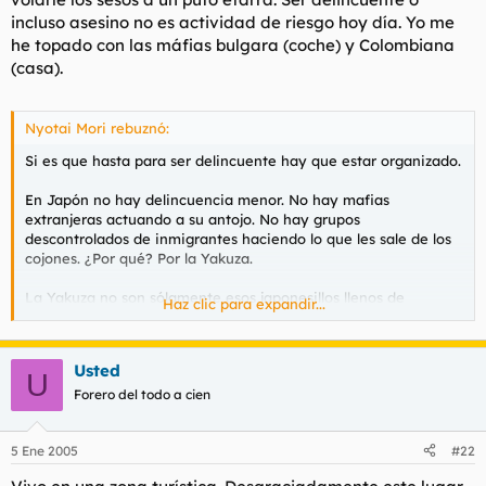
incluso asesino no es actividad de riesgo hoy día. Yo me
he topado con las máfias bulgara (coche) y Colombiana
(casa).
Nyotai Mori rebuznó:
Si es que hasta para ser delincuente hay que estar organizado.
En Japón no hay delincuencia menor. No hay mafias
extranjeras actuando a su antojo. No hay grupos
descontrolados de inmigrantes haciendo lo que les sale de los
cojones. ¿Por qué? Por la Yakuza.
La Yakuza no son sólamente esos japonesillos llenos de
Haz clic para expandir...
tatuajes que salen en pelis como Black Rain o Sol Naciente. La
Yakuza es una complicada sociedad que controla muuuuucho
más de lo que se cree Japón (y costa oeste de EE.UU.) ¿Qué es
Usted
lo bueno de la Yakuza? Está con las grandes corporaciones y
U
empresas. Y no sólo eso, IMPIDE que haya delincuencia menor
Forero del todo a cien
en las calles. Aquí no hay atracos, no hay navajeros, no hay
mierda en las calles porque ellos no lo permiten. La
5 Ene 2005
#22
prostitución está donde tiene que estar, la mierda para
colocarse se pilla donde tiene que pillarse... y todos contentos.