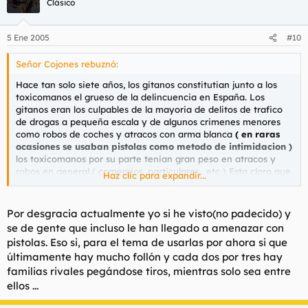
Clásico
5 Ene 2005
#10
Señor Cojones rebuznó:
Hace tan solo siete años, los gitanos constitutian junto a los
toxicomanos el grueso de la delincuencia en España. Los
gitanos eran los culpables de la mayoria de delitos de trafico
de drogas a pequeña escala y de algunos crimenes menores
como robos de coches y atracos con arma blanca
( en raras
ocasiones se usaban pistolas como metodo de intimidacion )
los toxicomanos por su parte tenian gran peso en atracos y
robos en general ( comercios, particulares.. etc ) Esta claro que
Haz clic para expandir...
el trafico a mayor escala, la droga que venia por galicia y por
el estrecho estaba ahi, pero ese problema no afectaba al
grueso de la poblacion como algo que les tocara directamente.
Por desgracia actualmente yo si he visto(no padecido) y
se de gente que incluso le han llegado a amenazar con
pistolas. Eso si, para el tema de usarlas por ahora si que
últimamente hay mucho follón y cada dos por tres hay
familias rivales pegándose tiros, mientras solo sea entre
ellos ...