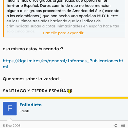
muchisimos otros grupos organizados que operan en el
territorio Español. Daros cuenta de que no hace mencion
alguna a los grupos procedentes de America del Sur ( excepto
a los colombianos ) que han hecho una aparicion MUY fuerte
en los ultimos tres años haciendo que los indices de
criminalidad suban a cotas inimaginables en españa hace tan
solo cinco años.
Haz clic para expandir...
El ministerio del interior oculta las estadisticas de criminalidad
en España a la opinion publica para que no se generalice un
eso mismo estoy buscando :?
estado de PANICO en las calles. Si supierais lo mal que esta el
panorama, la mayoria de vosotros optariais por no salir a la
https://dgei.mir.es/es/general/Informes_Publicaciones.ht
calle.
ml
Queremos saber la verdad .
SANTIAGO Y CIERRA ESPAÑA
Folladicto
F
Freak
5 Ene 2005
#5