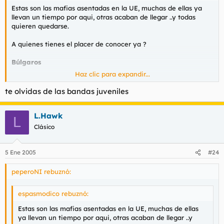
Estas son las mafias asentadas en la UE, muchas de ellas ya
llevan un tiempo por aqui, otras acaban de llegar ..y todas
quieren quedarse.
A quienes tienes el placer de conocer ya ?
Búlgaros
Haz clic para expandir...
Conocidos por su habilidad para falsificar moneda y
documentos que utilizan los inmigrantes ilegales. Son expertos
te olvidas de las bandas juveniles
en el tráfico ilícito de vehículos y están consolidando su papel
en el comercio de seres humanos con fines de explotación
L.Hawk
sexual. Estas bandas y las rumanas – delitos financieros, robos,
L
prostitución – suponen uno de los mayores peligros para la UE.
Clásico
Albaneses
5 Ene 2005
#24
Sus actividades delictivas están asociadas con un uso extremo
de la violencia; han pasado de ser mediadores de campos, por
peperoNI rebuznó:
ejemplo en el caso del comercio de heroína turca en algunos
países, pero siguen actuando como intermediarios de las
espasmodico rebuznó:
bandas colombianas de cocaína. Dedicados también al trafico
de seres humanos se les considera una amenaza para Europa.
Estas son las mafias asentadas en la UE, muchas de ellas
ya llevan un tiempo por aqui, otras acaban de llegar ..y