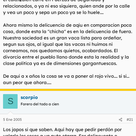
relacionados, o ya ni eso siquiera, quien ande por la calle
y vea un poco y sepa un poco ya se lo huele....
Ahora mismo la delicuencia de aqiu en comparacion poca
cosa, donde esta la "chicha" es en la delicuencia de fuera.
Nuestra sociedad es un gran vaca lista para ordeñar,
segun sus ojos, al igual que las vacas ni huimos ni
corneamos, nos quedamos quietos, acobardados. El
divorcio entre el pueblo llano donde esta la realidad y la
clase politica ya es de dimensiones gargantuescas.
De aqui a x años la cosa se va a poner al rojo vivo.... si si...
aun peor que ahora.....
scorpio
S
Forero del todo a cien
5 Ene 2005
#21
Los japos si que saben. Aquí hay que pedir perdón por
volarle los sesos a un puto etarra. Ser delincuente o