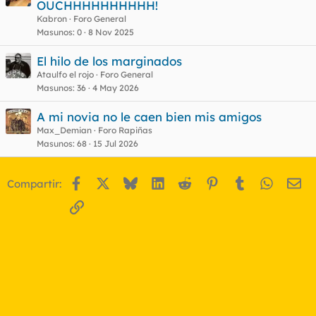
OUCHHHHHHHHHH!
Kabron
Foro General
Su papel consiste en exportar cocaína a otros grupos de la
Masunos
0
8 Nov 2025
UE par la distribución. Sus actividades afectan sobre todo a
España – donde están penetrando en los escenarios
criminales de las grandes ciudades-, aunque se sospecha
El hilo de los marginados
que se han extendido a Rumania y Eslovenia e incluso a
Ataulfo el rojo
Foro General
países no comunitarios, dada su colaboración con grupos
Masunos
36
4 May 2026
albaneses.
A mi novia no le caen bien mis amigos
Fuente: ABC
Max_Demian
Foro Rapiñas
29/12/2003
Masunos
68
15 Jul 2026
y ahora a buscar datos especificos de la proporcion de
Facebook
X
Bluesky
LinkedIn
Reddit
Pinterest
Tumblr
WhatsA
Em
Compartir:
delincuentes extranjeros vs. delincuentes nacionales ..
Enlace