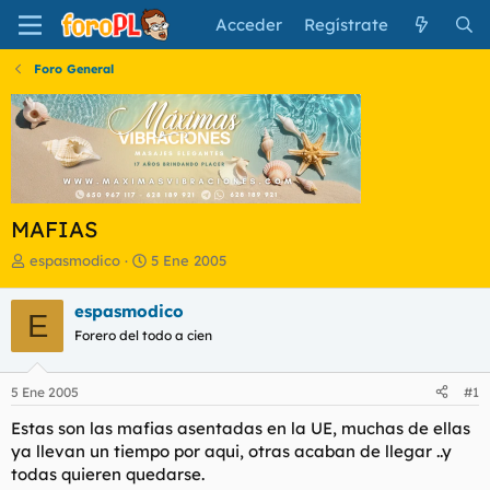
Acceder
Regístrate
Foro General
MAFIAS
I
F
espasmodico
5 Ene 2005
n
e
i
c
espasmodico
E
c
h
Forero del todo a cien
i
a
a
d
d
e
5 Ene 2005
#1
o
i
r
n
Estas son las mafias asentadas en la UE, muchas de ellas
d
i
ya llevan un tiempo por aqui, otras acaban de llegar ..y
e
c
todas quieren quedarse.
l
i