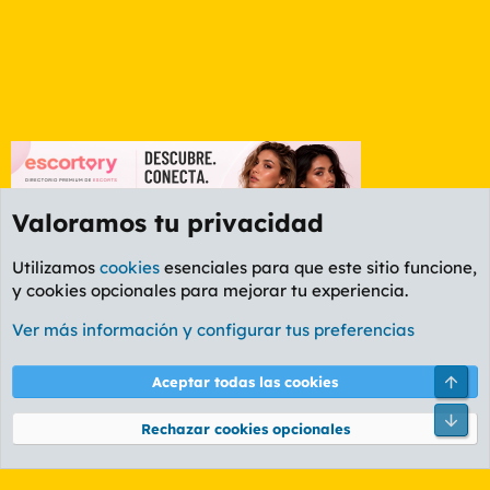
Valoramos tu privacidad
Utilizamos
cookies
esenciales para que este sitio funcione,
y cookies opcionales para mejorar tu experiencia.
Foro General
Ver más información y configurar tus preferencias
Cookies
PL OLDSTYLE AMARILLO
Cambiar fuente
Español (ES)
Arri
Aceptar todas las cookies
Contáctanos
Términos y reglas
Política de privacidad
Ayuda
R
Pie
S
Rechazar cookies opcionales
S
®
Community platform by XenForo
© 2010-2026 XenForo Ltd.