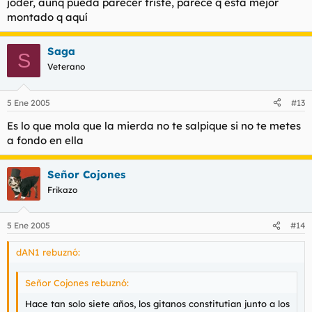
joder, aunq pueda parecer triste, parece q está mejor
empresas. Y no sólo eso, IMPIDE que haya delincuencia menor
montado q aquí
en las calles. Aquí no hay atracos, no hay navajeros, no hay
mierda en las calles porque ellos no lo permiten. La
prostitución está donde tiene que estar, la mierda para
Saga
S
colocarse se pilla donde tiene que pillarse... y todos contentos.
Veterano
5 Ene 2005
#13
Es lo que mola que la mierda no te salpique si no te metes
a fondo en ella
Señor Cojones
Frikazo
5 Ene 2005
#14
dAN1 rebuznó:
Señor Cojones rebuznó:
Hace tan solo siete años, los gitanos constitutian junto a los