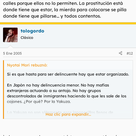
calles porque ellos no lo permiten. La prostitución está
donde tiene que estar, la mierda para colocarse se pilla
donde tiene que pillarse... y todos contentos.
tologordo
Clásico
5 Ene 2005
#12
Nyotai Mori rebuznó:
Si es que hasta para ser delincuente hay que estar organizado.
En Japón no hay delincuencia menor. No hay mafias
extranjeras actuando a su antojo. No hay grupos
descontrolados de inmigrantes haciendo lo que les sale de los
cojones. ¿Por qué? Por la Yakuza.
La Yakuza no son sólamente esos japonesillos llenos de
Haz clic para expandir...
tatuajes que salen en pelis como Black Rain o Sol Naciente. La
Yakuza es una complicada sociedad que controla muuuuucho
más de lo que se cree Japón (y costa oeste de EE.UU.) ¿Qué es
lo bueno de la Yakuza? Está con las grandes corporaciones y