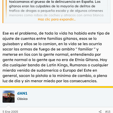
toxicomanos el grueso de la delincuencia en España. Los
gitanos eran los culpables de la mayoria de delitos de
trafico de drogas a pequeña escala y de algunos crimenes
menores como robos de coches y atracos con arma blanca
Haz clic para expandir...
( en raras ocasiones se usaban pistolas como metodo de
intimidacion )
los toxicomanos por su parte tenian gran
peso en atracos y robos en general ( comercios,
Haz clic para expandir...
Ese es el problema, de toda la vida ha habido este tipo de
particulares.. etc ) Esta claro que el trafico a mayor escala,
la droga que venia por galicia y por el estrecho estaba ahi,
ajuste de cuentas entre familias gitanas, esos se lo
pero ese problema no afectaba al grueso de la poblacion
Por desgracia actualmente yo si he visto(no padecido) y se de
guisaban y ellos se lo comian, en la vida se les ocurria
como algo que les tocara directamente.
gente que incluso le han llegado a amenazar con pistolas. Eso
sacar las armas de fuego de se ambito " familiar " y
si, para el tema de usarlas por ahora si que últimamente hay
meterse en lios con la gente normal, entendiendo por
mucho follón y cada dos por tres hay familias rivales
gente normal a la gente que no era de Etnia Gitana. Hoy
pegándose tiros, mientras solo sea entre ellos ...
dia cualquier banda de Latin Kings, Rumanos o cualquier
mierda venida de sudamerica o Europa del Este en
general, sacan la pistola a la minima de cambio, a plena
luz de dia y sin menor miedo por las consecuencias.
dAN1
Clásico
5 Ene 2005
#15