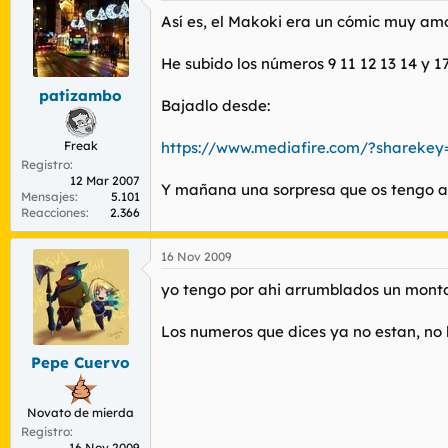
Así es, el Makoki era un cómic muy amo
He subido los números 9 11 12 13 14 y 1
patizambo
Bajadlo desde:
Freak
https://www.mediafire.com/?sharek
Registro
12 Mar 2007
Y mañana una sorpresa que os tengo a
Mensajes
5.101
Reacciones
2.366
16 Nov 2009
yo tengo por ahi arrumblados un mont
Los numeros que dices ya no estan, no l
Pepe Cuervo
Novato de mierda
Registro
16 Nov 2009