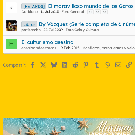
El maravilloso mundo de los Gatos
[RETARDS]
Darkiano
11 Jul 2013
Foro General
34
35
36
By Vázquez (Serie completa de 6 núme
Libros
patizambo
28 Jul 2009
Foro Ocio y Cultura
El culturismo asesino
E
ensaladadeestacas
19 Feb 2015
Manfloros, mancuernas y velo
Facebook
X
Bluesky
LinkedIn
Reddit
Pinterest
Tumblr
WhatsApp
Email
E
Compartir: