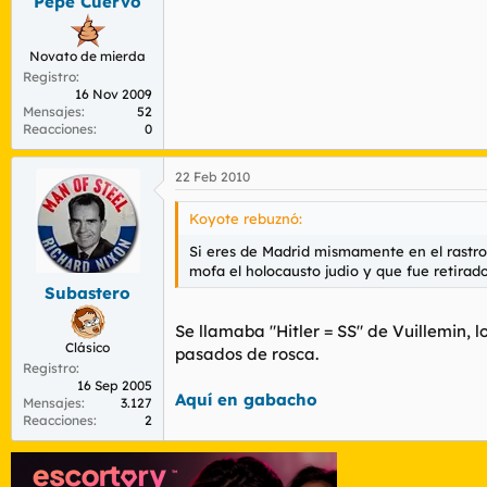
Pepe Cuervo
Novato de mierda
Registro
16 Nov 2009
Mensajes
52
Reacciones
0
22 Feb 2010
Koyote rebuznó:
Si eres de Madrid mismamente en el rastro
mofa el holocausto judio y que fue retirado
Subastero
Se llamaba "Hitler = SS" de Vuillemin, 
Clásico
pasados de rosca.
Registro
16 Sep 2005
Aquí en gabacho
Mensajes
3.127
Reacciones
2