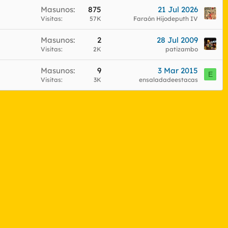
Masunos
875
21 Jul 2026
Visitas
57K
Faraón Hijodeputh IV
Masunos
2
28 Jul 2009
Visitas
2K
patizambo
Masunos
9
3 Mar 2015
E
Visitas
3K
ensaladadeestacas