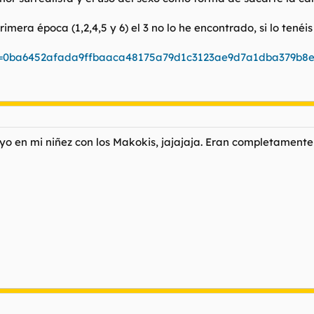
mera época (1,2,4,5 y 6) el 3 no lo he encontrado, si lo tenéis
ey=0ba6452afada9ffbaaca48175a79d1c3123ae9d7a1dba379b
 en mi niñez con los Makokis, jajajaja. Eran completamente 