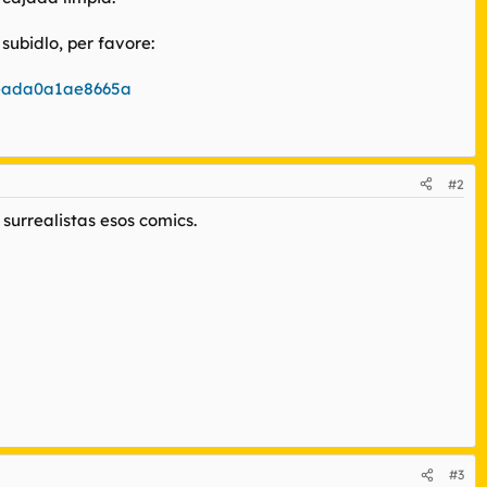
 subidlo, per favore:
8eada0a1ae8665a
#2
surrealistas esos comics.
#3