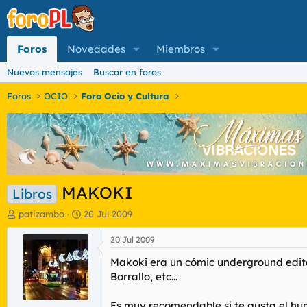
Foros
Novedades
Miembros
Nuevos mensajes
Buscar en foros
Foros
OCIO
Foro Ocio y Cultura
MAKOKI
Libros
I
F
patizambo
20 Jul 2009
n
e
i
c
20 Jul 2009
c
h
Makoki era un cómic underground edit
i
a
a
d
Borrallo, etc...
d
e
o
i
Es muy recomendable si te gusta el hum