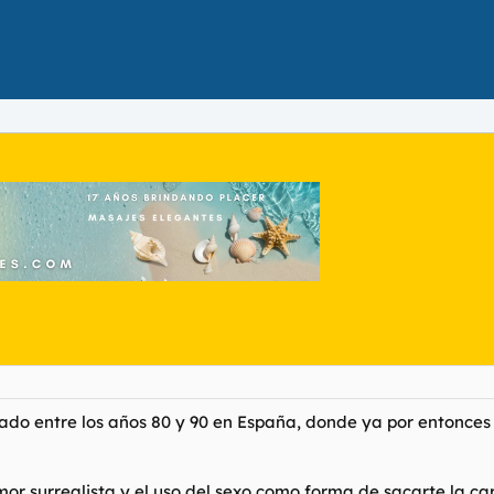
ado entre los años 80 y 90 en España, donde ya por entonce
or surrealista y el uso del sexo como forma de sacarte la ca