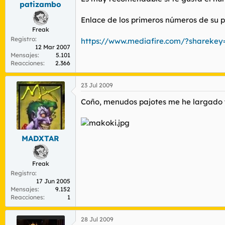
patizambo
r
n
d
i
Enlace de los primeros números de su pri
e
c
Freak
l
i
Registro
t
o
https://www.mediafire.com/?sharek
12 Mar 2007
e
Mensajes
5.101
m
Reacciones
2.366
a
23 Jul 2009
Coño, menudos pajotes me he largado yo
MADXTAR
Freak
Registro
17 Jun 2005
Mensajes
9.152
Reacciones
1
28 Jul 2009