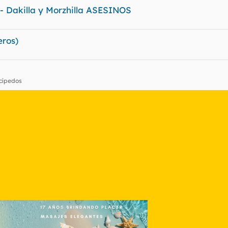
 - Dakilla y Morzhilla ASESINOS
ros)
cípedos
nlace