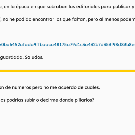
, en la época en que sobraban las editoriales para publicar 
7, no he podido encontrar los que faltan, pero al menos podem
ey=0ba6452afada9ffbaaca48175a79d1c3a432b7d353f98d83b8
guardada. Saludos.
on de numeros pero no me acuerdo de cuales.
os podrias subir o decirme donde pillarlos?