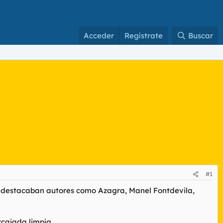
Acceder
Regístrate
Buscar
#1
s destacaban autores como Azagra, Manel Fontdevila,
rcajada limpia.