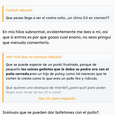
Cachuli rebuznó:
Que pesao llega a ser el costra coño....un chino 3.0 en ciernes??
En mis hilos subnormal, evidentemente me lees a mi, asi
que si entras es por que gozas cual enano, no seas pringui
que menudo comentario.
otro nick que no conozco rebuznó:
Que se puede esperar de un punki frustrado, porque de
pequeño
las unicas galletas que le daba su padre era con el
puño cerrado
,eres un hijo de puta,y como tal mereces que te
corten la cresta como lo que eres un pollo feo y ridiculo.
Que quieres una anarquia de mierda?,¿para que?,para poder
llegar mas tarde de las 10 a casa?.
Haz clic para expandir...
eres un retrogrado y ya de paso un rojo.
La policia es como hacienda,somos todos.
Insinuas que se pueden dar bofetones con el puño?.