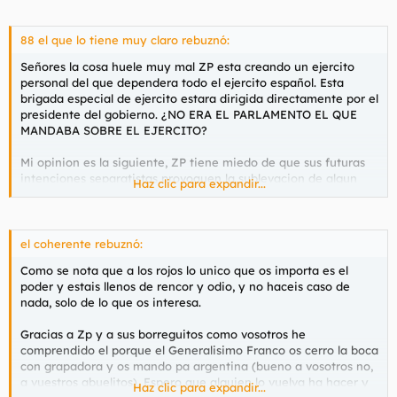
88 el que lo tiene muy claro rebuznó:
Señores la cosa huele muy mal ZP esta creando un ejercito
personal del que dependera todo el ejercito español. Esta
brigada especial de ejercito estara dirigida directamente por el
presidente del gobierno. ¿NO ERA EL PARLAMENTO EL QUE
MANDABA SOBRE EL EJERCITO?
Mi opinion es la siguiente, ZP tiene miedo de que sus futuras
intenciones separatistas provoquen la sublevacion de algun
Haz clic para expandir...
militar y para evitarlo esta tomando posiciones y dominar el
ejercito.
La persecucion hacia la derecha se recrudece, el bolchevismo
el coherente rebuznó:
se acerca y los que no pensemos como los de izquierdas
Como se nota que a los rojos lo unico que os importa es el
tendremos que huir o luchar.
poder y estais llenos de rencor y odio, y no haceis caso de
Mientras tanto el Rey duerme tranquilamente.
nada, solo de lo que os interesa.
Señores esto es muy serio.
Gracias a Zp y a sus borreguitos como vosotros he
comprendido el porque el Generalisimo Franco os cerro la boca
con grapadora y os mando pa argentina (bueno a vosotros no,
a vuestros abuelitos). Espero que alguien lo vuelva ha hacer y
Haz clic para expandir...