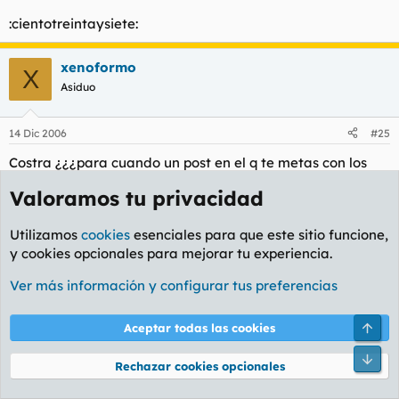
:cientotreintaysiete:
xenoformo
X
Asiduo
14 Dic 2006
#25
Costra ¿¿¿para cuando un post en el q te metas con los
ladrones, secuestradores, violadores, canis, conductores
Valoramos tu privacidad
suicidas, estafadores, tonadilleras y demás gente de mal
vivir??? No es q no chane tu estilo.....pero es te repites mas
Utilizamos
cookies
esenciales para que este sitio funcione,
de tema q la canción del verano......
y cookies opcionales para mejorar tu experiencia.
Ya nos inmaginamos q ese poli alto y rubio abusó de tu
Ver más información y configurar tus preferencias
inocencia adolescente y ya no te escribe, ni te llama, ni te
dedica canciones por "Kiss FM".....pero porfi, no la pagues
Arri
Aceptar todas las cookies
con nosotros, q no tenemos la culpa, venga va guapetón.
Pie
Rechazar cookies opcionales