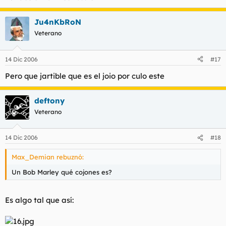
Ju4nKbRoN
Veterano
14 Dic 2006
#17
Pero que jartible que es el joio por culo este
deftony
Veterano
14 Dic 2006
#18
Max_Demian rebuznó:
Un Bob Marley qué cojones es?
Es algo tal que así: