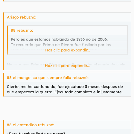
pronto.
LA IZQUIERDA ES LA ESCORIA DE ESPAÑA.
Arisgo rebuznó:
88 rebuznó:
Pero es que estamos hablando de 1936 no de 2006.
Te recuerdo que Primo de Rivera fue fusilado por los
republicanos antes de que estallara la guerra.
Haz clic para expandir...
No se a que Primo de Rivera te refieres. Miguel murio de viejo
Haz clic para expandir...
en Paris, y Jose Antonio fue fusilado en plena Guerra Civil.
88 el mongolico que siempre falla rebuznó:
Cierto, me he confundido, fue ejecutado 3 meses despues de
que empezara la guerra. Ejecutado completa e injustamente.
88 el entendido rebuznó:
¿Pero tu sabes liarte un porro?