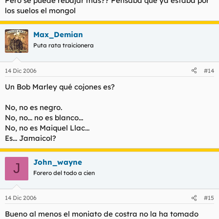
Pero se puede rebajar mas?? Pensaba que ya estaba por
los suelos el mongol
Max_Demian
Puta rata traicionera
14 Dic 2006
#14
Un Bob Marley qué cojones es?
No, no es negro.
No, no... no es blanco...
No, no es Maiquel Llac...
Es... Jamaicol?
John_wayne
J
Forero del todo a cien
14 Dic 2006
#15
Bueno al menos el moniato de costra no la ha tomado