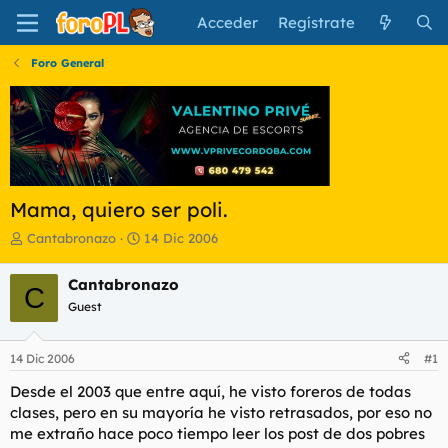
Acceder
Regístrate
Foro General
Mama, quiero ser poli.
I
F
Cantabronazo
14 Dic 2006
n
e
i
c
Cantabronazo
C
c
h
Guest
i
a
a
d
d
e
14 Dic 2006
#1
o
i
r
n
Desde el 2003 que entre aquí, he visto foreros de todas
d
i
clases, pero en su mayoría he visto retrasados, por eso no
e
c
me extraño hace poco tiempo leer los post de dos pobres
l
i